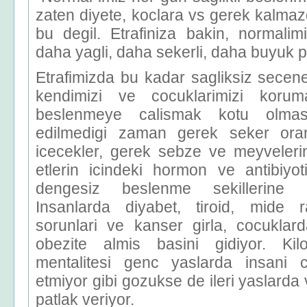
zaten diyete, koclara vs gerek kalma
bu degil. Etrafiniza bakin, normali
daha yagli, daha sekerli, daha buyuk 
Etrafimizda bu kadar sagliksiz secen
kendimizi ve cocuklarimizi korum
beslenmeye calismak kotu olmas
edilmedigi zaman gerek seker oran
icecekler, gerek sebze ve meyveler
etlerin icindeki hormon ve antibiyot
dengesiz beslenme sekillerine 
Insanlarda diyabet, tiroid, mide rah
sorunlari ve kanser girla, cocuklard
obezite almis basini gidiyor. Kilo
mentalitesi genc yaslarda insani c
etmiyor gibi gozukse de ileri yaslarda
patlak veriyor.