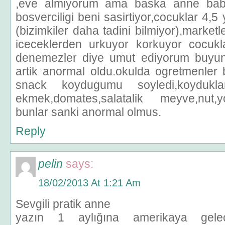
,eve almiyorum ama baska anne bab
bosverciligi beni sasirtiyor,cocuklar 4,5 
(bizimkiler daha tadini bilmiyor),market
iceceklerden urkuyor korkuyor cocukl
denemezler diye umut ediyorum buyun
artik anormal oldu.okulda ogretmenler b
snack koydugumu soyledi,koydukla
ekmek,domates,salatalik meyve,nut,
bunlar sanki anormal olmus.
Reply
pelin
says:
18/02/2013 At 1:21 Am
Sevgili pratik anne
yazın 1 aylığına amerikaya gelec