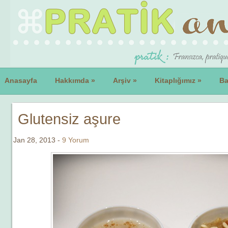
Anasayfa
Hakkımda
»
Arşiv
»
Kitaplığımız
»
Ba
Glutensiz aşure
Jan 28, 2013 -
9 Yorum