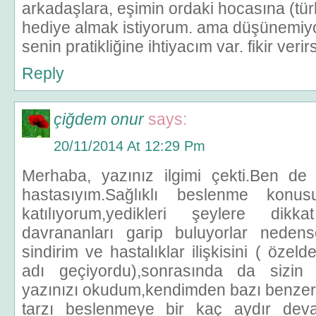
arkadaşlara, eşimin ordaki hocasına (tür
hediye almak istiyorum. ama düşünemiy
senin pratikliğine ihtiyacım var. fikir veri
Reply
çiğdem onur
says:
20/11/2014 At 12:29 Pm
Merhaba, yazınız ilgimi çekti.Ben de
hastasıyım.Sağlıklı beslenme konus
katılıyorum,yedikleri şeylere dikkat
davrananları garip buluyorlar nede
sindirim ve hastalıklar ilişkisini ( öze
adı geçiyordu),sonrasında da sizin
yazınızı okudum,kendimden bazı benzerl
tarzı beslenmeye bir kaç aydır dev