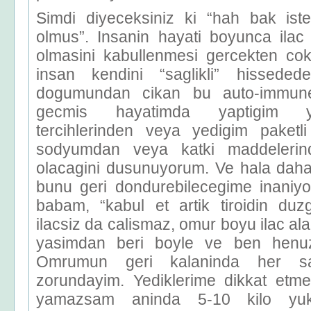
Simdi diyeceksiniz ki “hah bak ist
olmus”. Insanin hayati boyunca ila
olmasini kabullenmesi gercekten co
insan kendini “saglikli” hissedede
dogumundan cikan bu auto-immun
gecmis hayatimda yaptigim y
tercihlerinden veya yedigim paketli 
sodyumdan veya katki maddelerin
olacagini dusunuyorum. Ve hala dah
bunu geri dondurebilecegime inaniy
babam, “kabul et artik tiroidin duz
ilacsiz da calismaz, omur boyu ilac ala
yasimdan beri boyle ve ben henu
Omrumun geri kalaninda her s
zorundayim. Yediklerime dikkat etm
yamazsam aninda 5-10 kilo yukl