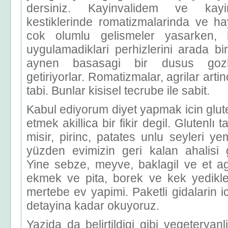
dersiniz. Kayinvalidem ve kayi
kestiklerinde romatizmalarinda ve ha
cok olumlu gelismeler yasarken, 
uygulamadiklari perhizlerini arada b
aynen basasagi bir dusus gozlem
getiriyorlar. Romatizmalar, agrilar arti
tabi. Bunlar kisisel tecrube ile sabit.
Kabul ediyorum diyet yapmak icin glute
etmek akillica bir fikir degil. Glutenlı t
misir, pirinc, patates unlu seyleri 
yüzden evimizin geri kalan ahalisi g
Yine sebze, meyve, baklagil ve et agi
ekmek ve pita, borek ve kek yedikl
mertebe ev yapimi. Paketli gidalarin i
detayina kadar okuyoruz.
Yazida da belirtildigi gibi vegeteryan