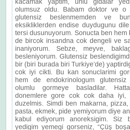
kacamak yaptim, unlu gidalar yed
olumsuz oldu. Babam doktor ve 
glutensiz beslenmemden ve bun
eksikliklerden endise duydugunu dile
tersi dusunuyorum. Sonucta ben hem
de bircok insandna cok dengeli ve sa
inaniyorum. Sebze, meyve, baklagi
besleniyorum. Glutensiz beslendigimd
bir (biri burada biri Turkiye’de) yaptir
cok iyi cikti. Bu kan sonuclarimi 
hem de endokrinologum glutensiz
olumlu gormeye basladilar. Hatt
donemlere gore cok cok daha iyi, a
duzelmis. Simdi ben makarna, pizza, 
pasta, ekmek, pide yemiyorum diye an
kabul ediyorum anoreksigim. Siz 
yedigim yemegi gorseniz, “Çüş boşa