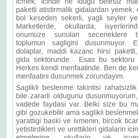
icmek, icinde ne idugu belirsiz ma
paketli atistirmalik gidalardan yemek,
bol keseden sekerli, yagli seyler y
Marketlerde, okullarda, isyerlerin
onumuze sunulan seceneklere b
toplumun sagligini dusunmuyor. E
dolaplar, maddi kazanc hirsi paketli
gida sektorunde . Esas bu sektoru 
Herkes kendi menfaatinde. Ben de ken
menfaatini dusunmek zorundayim.
Saglikli beslenme takintisi rahatsizli
bile zararli oldugunu dusunmuyorum
vadede faydasi var. Belki size bu m
gibi gozukebilir ama saglikli beslenme
yarattigi baski ve ivmenin, bircok tic
yetistirdikleri ve urettikleri gidalarin i
etmelerine, okullarin ve isyer