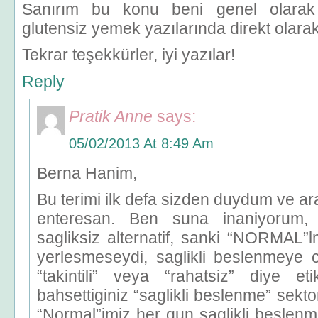
Sanırım bu konu beni genel olarak r
glutensiz yemek yazılarında direkt ola
Tekrar teşekkürler, iyi yazılar!
Reply
Pratik Anne
says:
05/02/2013 At 8:49 Am
Berna Hanim,
Bu terimi ilk defa sizden duydum ve ar
enteresan. Ben suna inaniyorum, 
sagliksiz alternatif, sanki “NORMAL”l
yerlesmeseydi, saglikli beslenmeye c
“takintili” veya “rahatsiz” diye eti
bahsettiginiz “saglikli beslenme” sekt
“Normal”imiz her gun saglikli beslen