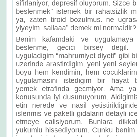
sifirlaniyor, depresif oluyorum. Sizce 
beslenmek” istemek bir rahatsizlik 
ya, zaten tiroid bozulmus. ne ugra
yiyeyim. sallaaa” demek mi normaldir?
Benim kafamdaki ve uygulamaya ca
beslenme, gecici birsey degil.
uyguladigim “mahrumiyet diyeti” gibi b
uzerinde arastirdigim, yeni yeni seyl
boyu hem kendimin, hem cocuklarim
uygulamasini istedigim bir hayat b
yemek etrafinda gecmiyor. Ama yapt
konusunda iyi dusunuyorum. Aldigim
etin nerede ve nasil yetistirildigind
islenmis ve paketli gidalarin detayli ic
etmeye calisiyorum. Bunlara dikk
yukumlu hissediyorum. Cunku benim ic