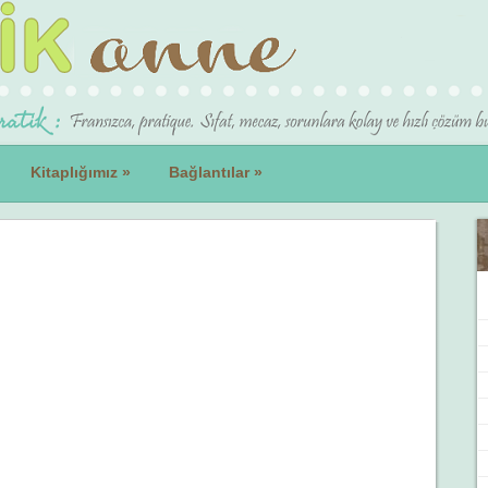
Kitaplığımız
»
Bağlantılar
»