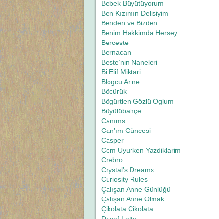
Bebek Büyütüyorum
Ben Kızımın Delisiyim
Benden ve Bizden
Benim Hakkimda Hersey
Berceste
Bernacan
Beste’nin Naneleri
Bi Elif Miktari
Blogcu Anne
Böcürük
Bögürtlen Gözlü Oglum
Büyülübahçe
Canıms
Can’ım Güncesi
Casper
Cem Uyurken Yazdiklarim
Crebro
Crystal’s Dreams
Curiosity Rules
Çalışan Anne Günlüğü
Çalışan Anne Olmak
Çikolata Çikolata
Decaf Latte