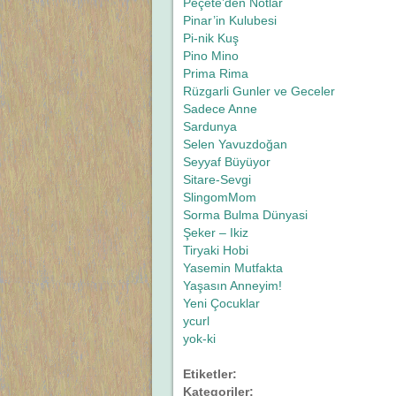
Peçete’den Notlar
Pinar’in Kulubesi
Pi-nik Kuş
Pino Mino
Prima Rima
Rüzgarli Gunler ve Geceler
Sadece Anne
Sardunya
Selen Yavuzdoğan
Seyyaf Büyüyor
Sitare-Sevgi
SlingomMom
Sorma Bulma Dünyasi
Şeker – Ikiz
Tiryaki Hobi
Yasemin Mutfakta
Yaşasın Anneyim!
Yeni Çocuklar
ycurl
yok-ki
Etiketler:
Kategoriler: