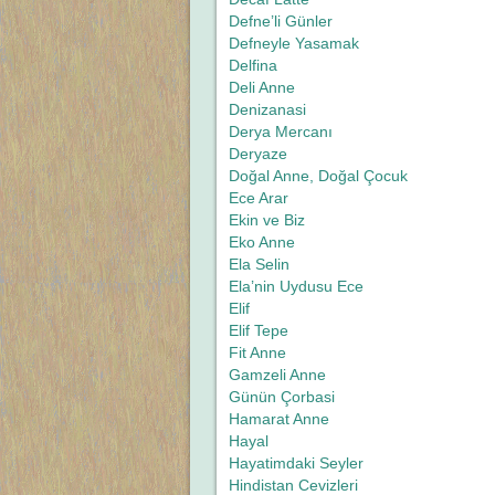
Defne’li Günler
Defneyle Yasamak
Delfina
Deli Anne
Denizanasi
Derya Mercanı
Deryaze
Doğal Anne, Doğal Çocuk
Ece Arar
Ekin ve Biz
Eko Anne
Ela Selin
Ela’nin Uydusu Ece
Elif
Elif Tepe
Fit Anne
Gamzeli Anne
Günün Çorbasi
Hamarat Anne
Hayal
Hayatimdaki Seyler
Hindistan Cevizleri