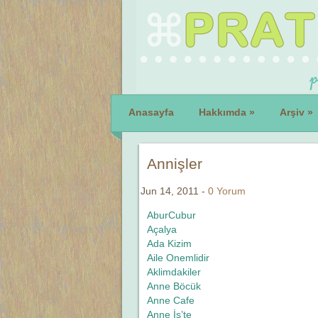
Anasayfa
Hakkımda
»
Arşiv
»
Annişler
Jun 14, 2011 -
0 Yorum
AburCubur
Açalya
Ada Kizim
Aile Onemlidir
Aklimdakiler
Anne Böcük
Anne Cafe
Anne İş’te