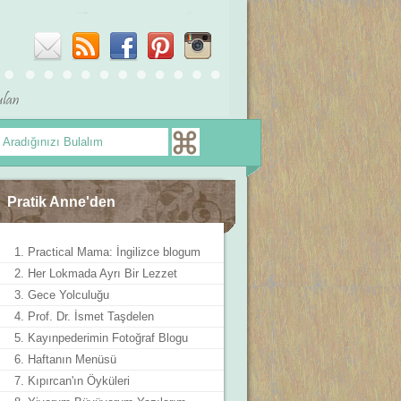
Pratik Anne'den
1. Practical Mama: İngilizce blogum
2. Her Lokmada Ayrı Bir Lezzet
3. Gece Yolculuğu
4. Prof. Dr. İsmet Taşdelen
5. Kayınpederimin Fotoğraf Blogu
6. Haftanın Menüsü
7. Kıpırcan'ın Öyküleri