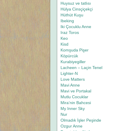
Huysuz ve tatlısı
Hülya Cinsçiçekçi
Hüthüt Kuşu
Ibeking
Iki Çocuklu Anne
Iraz Toros
Keo
Kisd
Komşuda Pişer
Köpürcük
Kurabiyegiller
Lacheen – Laçin Tenel
Lighter-N
Love Matters
Mavi Anne
Mavi ve Portakal
Mutlu Cocuklar
Mira’nin Bahcesi
My Inner Sky
Nur
Olmadık İşler Peşinde
Ozgur Anne