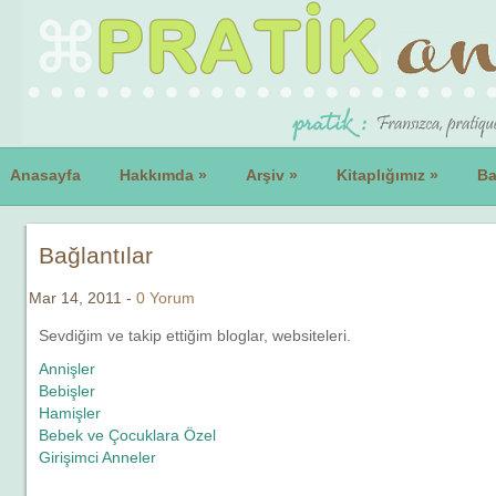
Anasayfa
Hakkımda
»
Arşiv
»
Kitaplığımız
»
Ba
Bağlantılar
Mar 14, 2011 -
0 Yorum
Sevdiğim ve takip ettiğim bloglar, websiteleri.
Annişler
Bebişler
Hamişler
Bebek ve Çocuklara Özel
Girişimci Anneler