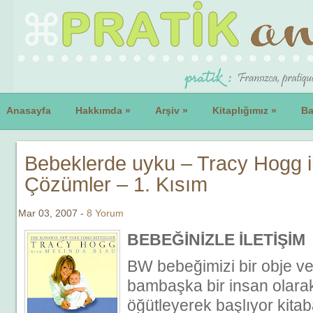
Anasayfa
Hakkımda
»
Arşiv
»
Kitaplığımız
»
Ba
Bebeklerde uyku – Tracy Hogg i
Çözümler – 1. Kısım
Mar 03, 2007 -
8 Yorum
BEBEĞİNİZLE İLETİŞİM
BW bebeğimizi bir obje ve
bambaşka bir insan olara
öğütleyerek başlıyor kit