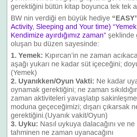
gerektiğini bütün kitap boyunca tek tek a
BW nin verdiği en büyük hediye
“EASY
Activity, Sleeping and Your time) “Yeme
Kendimize ayırdığımız zaman”
şeklinde
oluşan bu düzen sayesinde:
1. Yemek:
Kıpırcan’in ne zaman acıkaca
aşağı yukarı ne kadar süt içeceğini; d
(Yemek)
2. Uyanıkken/Oyun Vakti:
Ne kadar uy
oynamak gerektiğini; ne zaman sıkıldığı
zaman aktiviteleri yavaşlatıp sakinleşm
moduna geçeceğimizi; dışarı çıkarsak
gerektiğini.(Uyanık vakit/Oyun)
3. Uyku:
Nasıl uykuya dalacağını ve ne
tahminen ne zaman uyanacağını