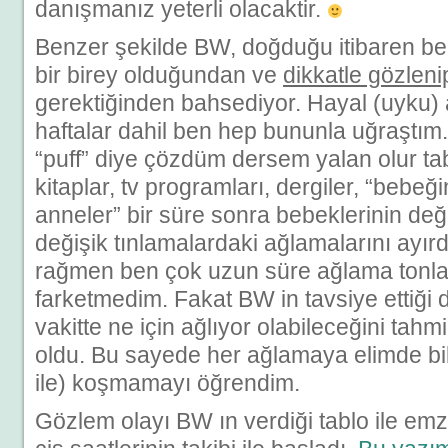
danışmanız yeterli olacaktir.
Benzer şekilde BW, doğduğu itibaren b
bir birey olduğundan ve
dikkatle gözlen
gerektiğinden bahsediyor. Hayal (uyku) 
haftalar dahil ben hep bununla uğraştım.
“puff” diye çözdüm dersem yalan olur tab
kitaplar, tv programları, dergiler, “bebeği
anneler” bir süre sonra bebeklerinin değiş
değişik tınlamalardaki ağlamalarını ayır
rağmen ben çok uzun süre ağlama tonlar
farketmedim. Fakat BW in tavsiye ettiği
vakitte ne için ağlıyor olabileceğini ta
oldu. Bu sayede her ağlamaya elimde b
ile) koşmamayı öğrendim.
Gözlem olayı BW ın verdiği tablo ile em