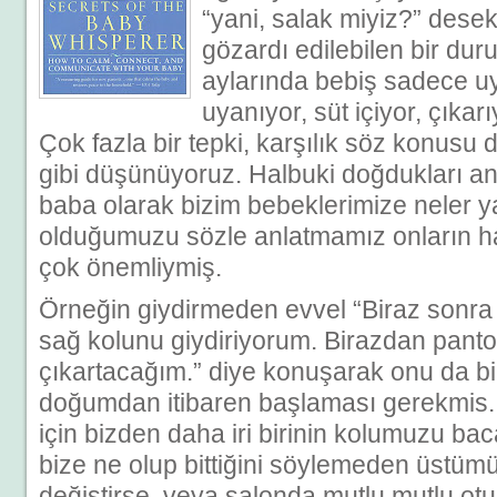
“yani, salak miyiz?” desek
gözardı edilebilen bir dur
aylarında bebiş sadece uy
uyanıyor, süt içiyor, çıkar
Çok fazla bir tepki, karşılık söz konusu de
gibi düşünüyoruz. Halbuki doğdukları an
baba olarak bizim bebeklerimize neler y
olduğumuzu sözle anlatmamız onların h
çok önemliymiş.
Örneğin giydirmeden evvel “Biraz sonra 
sağ kolunu giydiriyorum. Birazdan panto
çıkartacağım.” diye konuşarak onu da bi
doğumdan itibaren başlaması gerekmis
için bizden daha iri birinin kolumuzu bac
bize ne olup bittiğini söylemeden üstüm
değiştirse, veya salonda mutlu mutlu ot