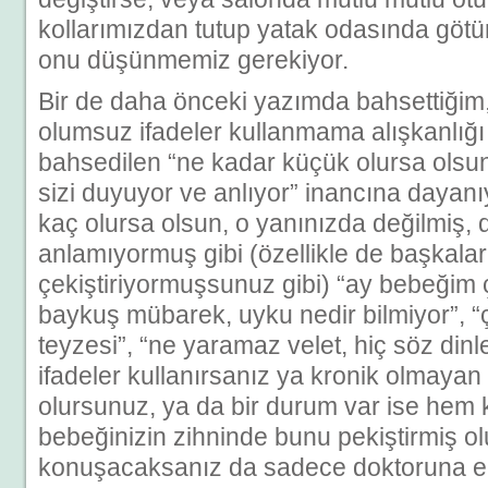
kollarımızdan tutup yatak odasında götü
onu düşünmemiz gerekiyor.
Bir de daha önceki yazımda bahsettiğim
olumsuz ifadeler kullanmama alışkanlığı 
bahsedilen “ne kadar küçük olursa olsu
sizi duyuyor ve anlıyor” inancına dayanı
kaç olursa olsun, o yanınızda değilmiş
anlamıyormuş gibi (özellikle de başkala
çekiştiriyormuşsunuz gibi) “ay bebeğim 
baykuş mübarek, uyku nedir bilmiyor”, “
teyzesi”, “ne yaramaz velet, hiç söz din
ifadeler kullanırsanız ya kronik olmayan
olursunuz, ya da bir durum var ise hem
bebeğinizin zihninde bunu pekiştirmiş o
konuşacaksanız da sadece doktoruna en