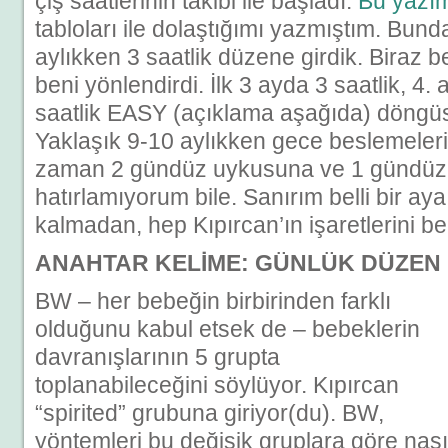
çiş saatlerinin takibi ile başladı.
Bu yazı
tabloları ile dolaştığımı yazmıştım. Bund
aylıkken 3 saatlik düzene girdik. Biraz b
beni yönlendirdi. İlk 3 ayda 3 saatlik, 4.
saatlik EASY (açıklama aşağıda) döngü
Yaklaşık 9-10 aylıkken gece beslemeleri
zaman 2 gündüz uykusuna ve 1 gündüz
hatırlamıyorum bile. Sanırım belli bir ay
kalmadan, hep Kıpırcan’ın işaretlerini b
ANAHTAR KELİME: GÜNLÜK DÜZEN
BW – her bebeğin birbirinden farklı
olduğunu kabul etsek de – bebeklerin
davranışlarının 5 grupta
toplanabileceğini söylüyor. Kıpırcan
“spirited” grubuna giriyor(du). BW,
yöntemleri bu değişik gruplara göre nası