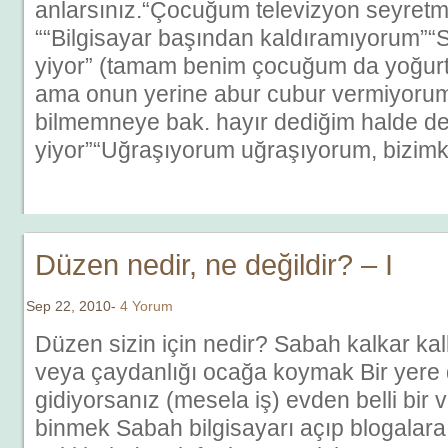
anlarsınız.“Çocuğum televizyon seyre
““Bilgisayar başından kaldıramıyorum”
yiyor” (tamam benim çocuğum da yoğurt
ama onun yerine abur cubur vermiyorum
bilmemneye bak. hayır dediğim halde d
yiyor”“Uğraşıyorum uğraşıyorum, bizimk
Düzen nedir, ne değildir? – I
Sep 22, 2010-
4 Yorum
Düzen sizin için nedir? Sabah kalkar k
veya çaydanlığı ocağa koymak Bir yere 
gidiyorsanız (mesela iş) evden belli bir v
binmek Sabah bilgisayarı açıp blogalar