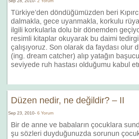
Sep 28, 2010-
2 Yorum
Türkiye’den döndüğümüzden beri Kıpırc
dalmakla, gece uyanmakla, korkulu rüyala
ilgili korkularla dolu bir dönemden geçi
resimli kitaplar okuyarak bu daimi tedirg
çalışıyoruz. Son olarak da faydası olur 
(ing. dream catcher) alıp yatağın başucun
seviyede ruh hastası olduğumu kabul e
Düzen nedir, ne değildir? – II
Sep 23, 2010-
6 Yorum
Bir de anne ve babaların çocuklara sundu
şu sözleri duyduğunuzda sorunun çocukt