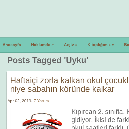
Anasayfa
Hakkımda
»
Arşiv
»
Kitaplığımız
»
Ba
Posts Tagged 'Uyku'
Haftaiçi zorla kalkan okul çocuk
niye sabahın köründe kalkar
Apr 02, 2013-
7 Yorum
Kıpırcan 2. sınıfta
gidiyor. İkisi de fark
okul saatleri farklı