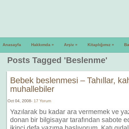
Anasayfa
Hakkımda
»
Arşiv
»
Kitaplığımız
»
Ba
Posts Tagged 'Beslenme'
Bebek beslenmesi – Tahıllar, kahv
muhallebiler
Oct 04, 2008-
17 Yorum
Yazılarak bu kadar ara vermemek ve ya
donan bir bilgisayar tarafından sabote e
ikinci defa yazıma başlıyorum. Katı gıda