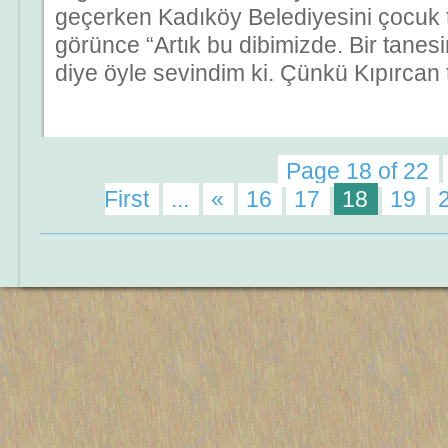
geçerken Kadıköy Belediyesini çocuk tiy
görünce “Artık bu dibimizde. Bir tanes
diye öyle sevindim ki. Çünkü Kıpırcan t
Page 18 of 22
First
...
«
16
17
18
19