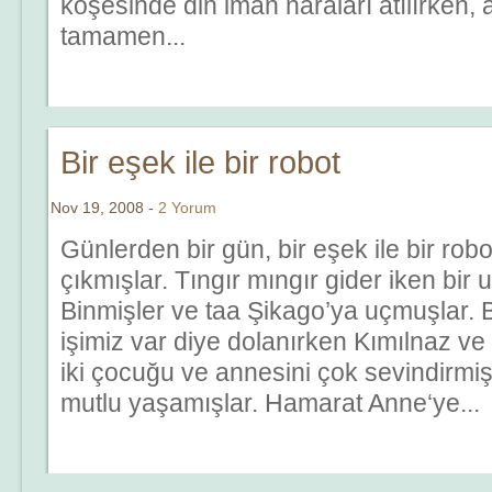
köşesinde din iman naraları atılırken, 
tamamen...
Bir eşek ile bir robot
Nov 19, 2008 -
2 Yorum
Günlerden bir gün, bir eşek ile bir rob
çıkmışlar. Tıngır mıngır gider iken bir
Binmişler ve taa Şikago’ya uçmuşlar. 
işimiz var diye dolanırken Kımılnaz ve
iki çocuğu ve annesini çok sevindirmi
mutlu yaşamışlar. Hamarat Anne‘ye...