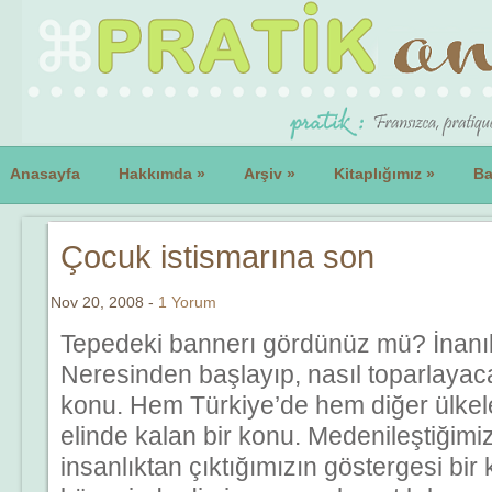
Anasayfa
Hakkımda
»
Arşiv
»
Kitaplığımız
»
Ba
Çocuk istismarına son
Nov 20, 2008 -
1 Yorum
Tepedeki bannerı gördünüz mü? İnanıl
Neresinden başlayıp, nasıl toparlayac
konu. Hem Türkiye’de hem diğer ülkel
elinde kalan bir konu. Medenileştiğimi
insanlıktan çıktığımızın göstergesi bi