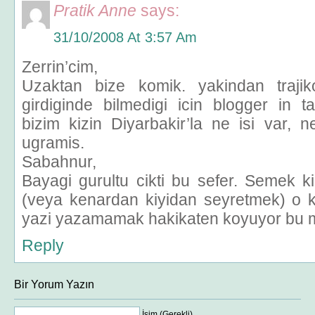
Pratik Anne
says:
31/10/2008 At 3:57 Am
Zerrin’cim,
Uzaktan bize komik. yakindan traji
girdiginde bilmedigi icin blogger in 
bizim kizin Diyarbakir’la ne isi var, 
ugramis.
Sabahnur,
Bayagi gurultu cikti bu sefer. Semek 
(veya kenardan kiyidan seyretmek) o
yazi yazamamak hakikaten koyuyor bu mi
Reply
Bir Yorum Yazın
İsim (Gerekli)