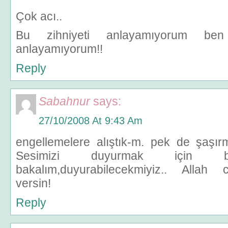
Çok acı..
Bu zihniyeti anlayamıyorum ben
anlayamıyorum!!
Reply
Sabahnur
says:
27/10/2008 At 9:43 Am
engellemelere alıştık-m. pek de şaşı
Sesimizi duyurmak için biş
bakalım,duyurabilecekmiyiz.. Allah
versin!
Reply