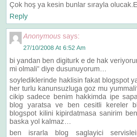
Çok hoş ya kesin bunlar sırayla olucak.
Reply
Anonymous
says:
27/10/2008 At 6:52 Am
bi yandan ben digiturk e de hak veriyo
mi olmali” diye dusunuyorum…
soylediklerinde haklisin fakat blogspot ya
her turlu kanunsuzluga goz mu yummali?
cikip sadece benim hakkimda ipe sapa
blog yaratsa ve ben cesitli kereler 
blogspot kilini kipirdatmasa sanirim b
baska yol kalmaz…
ben israrla blog saglayici servisle