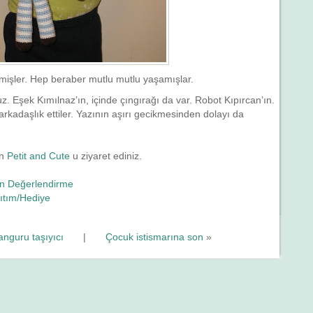
rmişler. Hep beraber mutlu mutlu yaşamışlar.
z. Eşek Kımılnaz’ın, içinde çıngırağı da var. Robot Kıpırcan’ın.
kadaşlık ettiler. Yazının aşırı gecikmesinden dolayı da
in
Petit and Cute
u ziyaret ediniz.
n Değerlendirme
ıtım/Hediye
kanguru taşıyıcı
|
Çocuk istismarına son
»