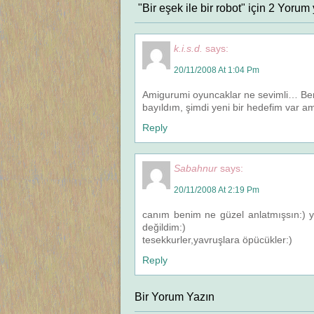
"Bir eşek ile bir robot" için 2 Yorum
k.i.s.d.
says:
20/11/2008 At 1:04 Pm
Amigurumi oyuncaklar ne sevimli… Ben 
bayıldım, şimdi yeni bir hedefim var a
Reply
Sabahnur
says:
20/11/2008 At 2:19 Pm
canım benim ne güzel anlatmışsın:) y
değildim:)
tesekkurler,yavruşlara öpücükler:)
Reply
Bir Yorum Yazın