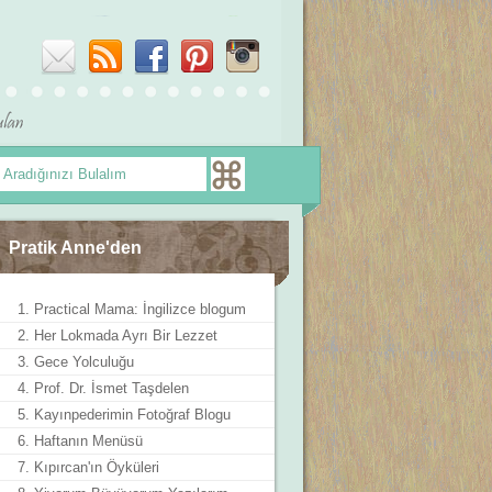
Pratik Anne'den
1. Practical Mama: İngilizce blogum
2. Her Lokmada Ayrı Bir Lezzet
3. Gece Yolculuğu
4. Prof. Dr. İsmet Taşdelen
5. Kayınpederimin Fotoğraf Blogu
6. Haftanın Menüsü
7. Kıpırcan'ın Öyküleri