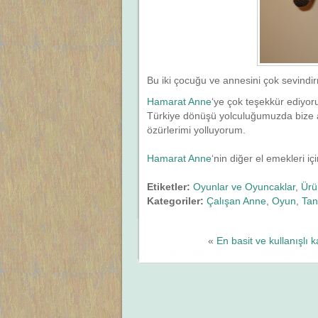
Bu iki çocuğu ve annesini çok sevindi
Hamarat Anne
‘ye çok teşekkür ediyoru
Türkiye dönüşü yolculuğumuzda bize ar
özürlerimi yolluyorum.
Hamarat Anne
‘nin diğer el emekleri iç
Etiketler:
Oyunlar ve Oyuncaklar
,
Ürü
Kategoriler:
Çalışan Anne
,
Oyun
,
Tan
«
En basit ve kullanışlı 