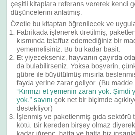
çeşitli kitaplara referans vererek kendi ge
düşüncelerini anlatmış.
Özetle bu kitaptan öğrenilecek ve uygul
Fabrikada işlenerek üretilmiş, paketlen
kısmında telaffuz edemediğiniz bir ma
yememelisiniz. Bu bu kadar basit.
Et yiyecekseniz, hayvanın çayırda otla
da bulabilirseniz. Yoksa boşverin, çün
gübre ile büyütülmüş mısırla beslenmi
fayda yerine zarar geliyor. (Bu madde
“Kırmızı et yemenin zararı yok. Şimdi y
yok.” savını
çok net bir biçimde açıklı
destekliyor)
İşlenmiş ve paketlenmiş gıda sektörü 
kötü. Bir kereden birşey olmaz diyerek
kadar iğrenç, hatta ve hatta
biz insanl