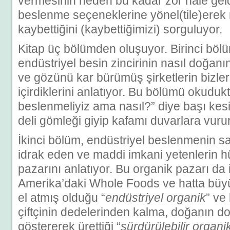
vermesinin neden bu kadar zor hale geld
beslenme seçeneklerine yönel(tile)erek n
kaybettiğini (kaybettiğimizi) sorguluyor.
Kitap üç bölümden oluşuyor. Birinci böl
endüstriyel besin zincirinin nasıl doğanı
ve gözünü kar bürümüş şirketlerin bizler
içirdiklerini anlatıyor. Bu bölümü okuduk
beslenmeliyiz ama nasıl?” diye başı ke
deli gömleği giyip kafamı duvarlara vuru
İkinci bölüm, endüstriyel beslenmenin s
idrak eden ve maddi imkani yetenlerin h
pazarını anlatıyor. Bu organik pazarı da i
Amerika’daki Whole Foods ve hatta büyü
el atmış olduğu “
endüstriyel organik
” ve
çiftçinin dedelerinden kalma, doğanın do
göstererek ürettiği “
sürdürülebilir organi