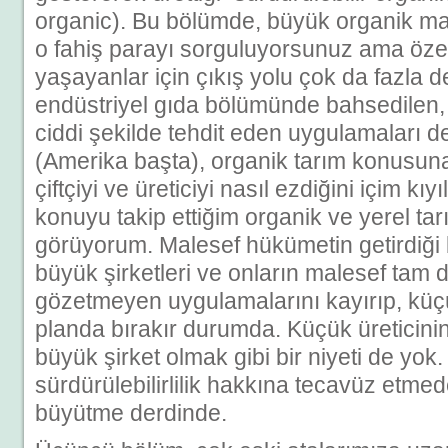
organic). Bu bölümde, büyük organik m
o fahiş parayı sorguluyorsunuz ama özel
yaşayanlar için çıkış yolu çok da fazla d
endüstriyel gıda bölümünde bahsedilen,
ciddi şekilde tehdit eden uygulamaları 
(Amerika başta), organik tarım konusun
çiftçiyi ve üreticiyi nasıl ezdiğini içim k
konuyu takip ettiğim organik ve yerel tar
görüyorum. Malesef hükümetin getirdiği b
büyük şirketleri ve onların malesef tam 
gözetmeyen uygulamalarını kayırıp, küçük
planda bırakır durumda. Küçük üreticin
büyük şirket olmak gibi bir niyeti de yo
sürdürülebilirlilik hakkına tecavüz etm
büyütme derdinde.