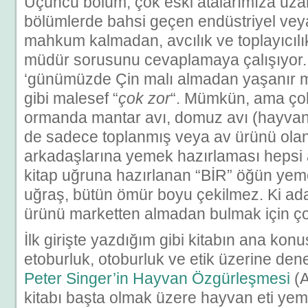
Üçüncü bölüm, çok eski atalarımıza uza
bölümlerde bahsi geçen endüstriyel vey
mahkum kalmadan, avcılık ve toplayıcı
müdür sorusunu cevaplamaya çalışıyor.
‘günümüzde Çin malı almadan yaşanır m
gibi malesef “
çok zor
“. Mümkün, ama çok
ormanda mantar avı, domuz avı (hayvanı
de sadece toplanmış veya av ürünü olan
arkadaşlarına yemek hazırlaması hepsi 
kitap uğruna hazırlanan “BİR” öğün yeme
uğraş, bütün ömür boyu çekilmez. Ki ada
ürünü marketten almadan bulmak için ço
İlk girişte yazdığım gibi kitabın ana kon
etoburluk, otoburluk ve etik üzerine de
Peter Singer’in Hayvan Özgürleşmesi
(A
kitabı başta olmak üzere hayvan eti ye