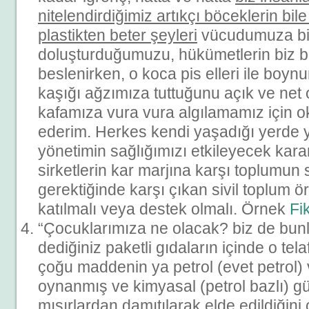
nitelendirdiğimiz artıkçı böceklerin bi
plastikten beter şeyleri
vücudumuza bi
doluşturduğumuzu, hükümetlerin biz bu
beslenirken, o koca pis elleri ile boyn
kaşığı ağzımıza tuttuğunu açık ve net
kafamıza vura vura algılamamız için o
ederim. Herkes kendi yaşadığı yerde 
yönetimin sağlığımızı etkileyecek karar
sirketlerin kar marjına karşı toplumun
gerektiğinde karşı çıkan sivil toplum ör
katılmalı veya destek olmalı. Örnek
Fi
“Çocuklarımıza ne olacak? biz de bun
dediğiniz paketli gıdaların içinde o te
çoğu maddenin ya petrol (evet petrol) 
oynanmış ve kimyasal (petrol bazlı) g
mısırlardan damıtılarak elde edildiğini