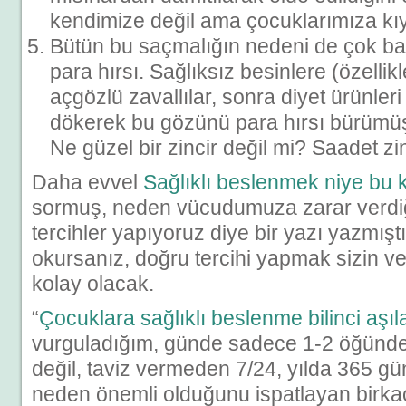
kendimize değil ama çocuklarımıza kıy
Bütün bu saçmalığın nedeni de çok bas
para hırsı. Sağlıksız besinlere (özellik
açgözlü zavallılar, sonra diyet ürünleri
dökerek bu gözünü para hırsı bürümüş 
Ne güzel bir zincir değil mi? Saadet zin
Daha evvel
Sağlıklı beslenmek niye bu 
sormuş, neden vücudumuza zarar verdiğin
tercihler yapıyoruz diye bir yazı yazmışt
okursanız, doğru tercihi yapmak sizin ve
kolay olacak.
“
Çocuklara sağlıklı beslenme bilinci aşı
vurguladığım, günde sadece 1-2 öğünde
değil, taviz vermeden 7/24, yılda 365 gü
neden önemli olduğunu ispatlayan birka