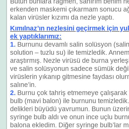
Bütün bunlara rağmen, sanırım benim ne
erkenden maskemi çıkarmam sonucu a
kalan virüsler kızımı da nezle yaptı.
Kımılnaz’ın nezlesini geçirmek için y
ek yaptıklarımız:
1.
Burnunu devamlı salin solüsyon (sali
solution – tuzlu su) ile temizledik. Anne
araştırmış. Nezle virüsü de burna yerleş
ve salin solüsyonun sadece sümük deği
virüslerin yıkanıp gitmesine faydası olu
salıne’in.
2.
Burnu çok tahriş etmemeye çalışarak 
bulb (mavi balon) ile burnunu temizledik
delikleri büyüdü yavrumun. Bunun üzerin
syringe bulb aldı ve onun ince uçlu bur
balona ekledim. Diğer syringe bulb’lar m