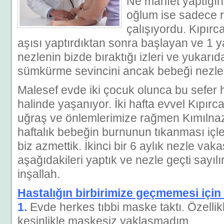
Ne marifet yaptığı
oğlum ise sadece 
çalışıyordu. Kıpırc
aşısı yaptırdıktan sonra başlayan ve 1 
nezlenin bizde bıraktığı izleri ve yukarıd
sümkürme sevincini ancak bebeği nezle 
Malesef evde iki çocuk olunca bu sefer 
halinde yaşanıyor. İki hafta evvel Kıpırc
uğraş ve önlemlerimize rağmen Kımılnaz
haftalık bebeğin burnunun tıkanması içle
biz azmettik. İkinci bir 6 aylık nezle va
aşağıdakileri yaptık ve nezle geçti sayılı
inşallah.
Hastalığın birbirimize geçmemesi için 
1.
Evde herkes tıbbi maske taktı. Özellik
kesinlikle maskesiz yaklaşmadım.