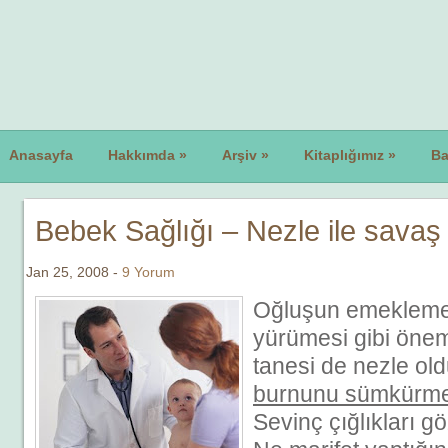
Anasayfa
Hakkımda
»
Arşiv
»
Kitaplığımız
»
Ba
Bebek Sağlığı – Nezle ile savaş
Jan 25, 2008 -
9 Yorum
Oğluşun emeklemes
yürümesi gibi önem
tanesi de nezle o
burnunu sümkürme
Sevinç çığlıkları g