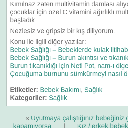
Kımılnaz zaten multivitamin damlası alıy
çocuklar için özel C vitamini ağırlıklı mu
başladık.
Nezlesiz ve gripsiz bir kış diliyorum.
Konu ile ilgili diğer yazılar:
Bebek Sağlığı – Bebeklerde kulak iltiha
Bebek Sağlığı – Burun akıntısı ve tıkanık
Burun tıkanıklığı için Neti Pot, nam-ı di
Çocuğuma burnunu sümkürmeyi nasıl öğ
Etiketler:
Bebek Bakımı
,
Sağlık
Kategoriler:
Sağlık
«
Uyutmaya çalıştığınız bebeğiniz gö
kapamıyorsa
|
Kız / erkek bebek