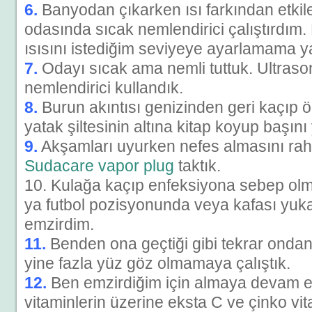
6.
Banyodan çıkarken ısı farkından etki
odasında sıcak nemlendirici çalıştırdı
ısısını istediğim seviyeye ayarlamama y
7.
Odayı sıcak ama nemli tuttuk. Ultraso
nemlendirici kullandık.
8.
Burun akıntısı genizinden geri kaçıp
yatak şiltesinin altına kitap koyup başını
9.
Akşamları uyurken nefes almasını rah
Sudacare vapor plug
taktık.
10. Kulağa kaçıp enfeksiyona sebep olm
ya futbol pozisyonunda veya kafası yukar
emzirdim.
11.
Benden ona geçtiği gibi tekrar onda
yine fazla yüz göz olmamaya çalıştık.
12.
Ben emzirdiğim için almaya devam et
vitaminlerin üzerine eksta C ve çinko vi