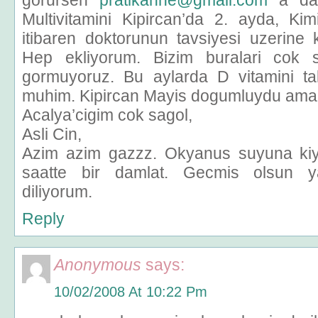
gorursen
pratikanne@gmail.com
a dav
Multivitamini Kipircan’da 2. ayda, Kim
itibaren doktorunun tavsiyesi uzerine 
Hep ekliyorum. Bizim buralari cok
gormuyoruz. Bu aylarda D vitamini tak
muhim. Kipircan Mayis dogumluydu ama 
Acalya’cigim cok sagol,
Asli Cin,
Azim azim gazzz. Okyanus suyuna ki
saatte bir damlat. Gecmis olsun ya
diliyorum.
Reply
Anonymous
says:
10/02/2008 At 10:22 Pm