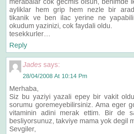
merabalar cok gecmis olsun, benimde ik
ayliklar hem grip hem nezle bir arad
tikanik ve ben ilac yerine ne yapabili
okudum yazinizi, cok faydali oldu.
tesekkurler…
Reply
Jades
says:
28/04/2008 At 10:14 Pm
Merhaba,
Siz bu yaziyi yazali epey bir vakit oldu
sorumu goremeyebilirsiniz. Ama eger go
vitaminin adini merak ettim. Bir de 
besliyorsunuz, takviye mama yok degil 
Sevgiler,