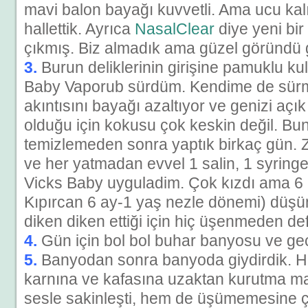
mavi balon bayağı kuvvetli. Ama ucu kal
hallettik. Ayrıca
NasalClear
diye yeni bir
çıkmış. Biz almadık ama güzel göründü
3.
Burun deliklerinin girişine pamuklu ku
Baby Vaporub sürdüm. Kendime de sür
akıntısını bayağı azaltıyor ve genizi açı
olduğu için kokusu çok keskin değil. Bu
temizlemeden sonra yaptık birkaç gün. 
ve her yatmadan evvel 1 salin, 1 syringe 
Vicks Baby uyguladim. Çok kızdı ama 6 a
Kıpırcan 6 ay-1 yaş nezle dönemi) düşünc
diken diken ettiği için hiç üşenmeden de
4.
Gün için bol bol buhar banyosu ve ge
5.
Banyodan sonra banyoda giydirdik. Ha
karnına ve kafasına uzaktan kurutma m
sesle sakinleşti, hem de üşümemesine ça