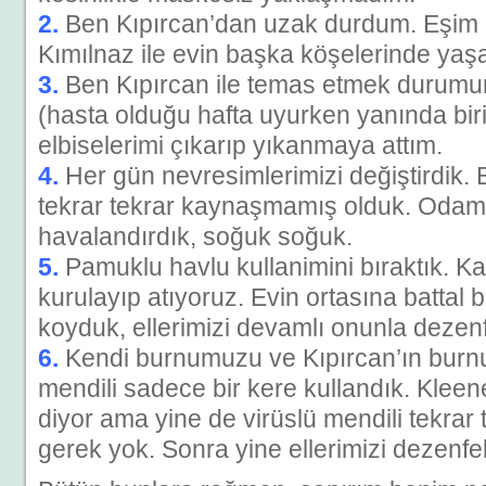
2.
Ben Kıpırcan’dan uzak durdum. Eşim K
Kımılnaz ile evin başka köşelerinde ya
3.
Ben Kıpırcan ile temas etmek durumu
(hasta olduğu hafta uyurken yanında bir
elbiselerimi çıkarıp yıkanmaya attım.
4.
Her gün nevresimlerimizi değiştirdik. 
tekrar tekrar kaynaşmamış olduk. Odam
havalandırdık, soğuk soğuk.
5.
Pamuklu havlu kullanimini bıraktık. Kağı
kurulayıp atıyoruz. Evin ortasına battal 
koyduk, ellerimizi devamlı onunla dezenf
6.
Kendi burnumuzu ve Kıpırcan’ın burnu
mendili sadece bir kere kullandık. Kleene
diyor ama yine de virüslü mendili tekra
gerek yok. Sonra yine ellerimizi dezenfek