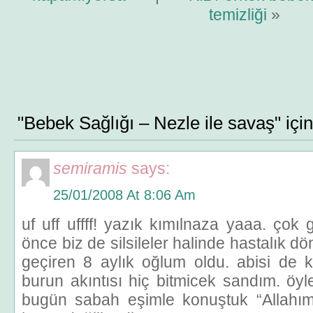
temizliği
»
"Bebek Sağlığı – Nezle ile savaş" içi
semiramis
says:
25/01/2008 At 8:06 Am
uf uff uffff! yazık kımılnaza yaaa. çok
önce biz de silsileler halinde hastalık d
geçiren 8 aylık oğlum oldu. abisi de k
burun akıntısı hiç bitmicek sandım. öyle 
bugün sabah eşimle konuştuk “Allahım