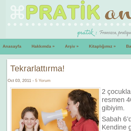
Anasayfa
Hakkımda
»
Arşiv
»
Kitaplığımız
»
Ba
Tekrarlattırma!
Oct 03, 2011 -
5 Yorum
2 çocukla 
resmen 4
gibiyim.
Sabah 6’d
Kendine g