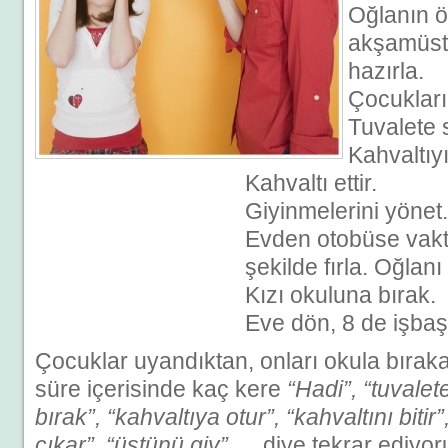
Oğlanın ö
akşamüstü
hazırla.
Çocukları 
Tuvalete 
Kahvaltıyı
Kahvaltı ettir.
Giyinmelerini yönet.
Evden otobüse vakt
şekilde fırla. Oğlan
Kızı okuluna bırak.
Eve dön, 8 de işbaş
Çocuklar uyandıktan, onları okula bıraka
süre içerisinde kaç kere
“Hadi”, “tuvalete
bırak”, “kahvaltıya otur”, “kahvaltını bitir
çıkar”, “üstünü giy”….
diye tekrar ediyor