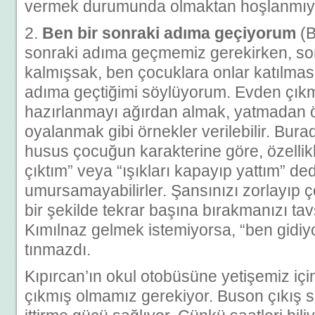
vermek durumunda olmaktan hoşlanmıy
2.
Ben bir sonraki adıma geçiyorum
(B
sonraki adıma geçmemiz gerekirken, son
kalmışsak, ben çocuklara onlar katılmasa
adıma geçtiğimi söylüyorum. Evden çık
hazırlanmayı ağırdan almak, yatmadan ö
oyalanmak gibi örnekler verilebilir. Bura
husus çocuğun karakterine göre, özellikl
çıktım” veya “ışıkları kapayıp yattım” de
umursamayabilirler. Şansınızı zorlayıp
bir şekilde tekrar başına bırakmanızı t
Kımılnaz gelmek istemiyorsa, “ben gidiy
tınmazdı.
Kıpırcan’ın okul otobüsüne yetişemiz iç
çıkmış olmamız gerekiyor. Buson çıkış sa