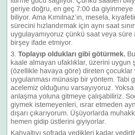
ittirme gücü sağlıyor. Çünkü saatleri bil
geriye doğru, en geç 7:00 da giyinmeye 
biliyor. Ama Kımılnaz’ın, mesela, kıyafe
sürecini hızlandırmak için aynı saat sın
uygulayamıyoruz çünkü saat veya süre 
birşey ifade etmiyor.
3.
Toplayıp oldukları gibi götürmek.
Bu
kaale almayan ufaklıklar, üzerini uygun
(özellikle havaya göre) direten çocukla
uygulanması münasip bir yöntem. Tabi 
acelemiz olduğunu varsayıyoruz. Yoksa f
anlaşma yoluna gitmeye çalışabiliriz. S
giymek istemeyenleri, ısrar etmeden ayne
dışarı çıkarıyorum. Üşüyorlarda muhakka
hemen gidip üstlerini giyiyorlar.
Kahvaltıyı sofrada yedikleri kadar yedirt