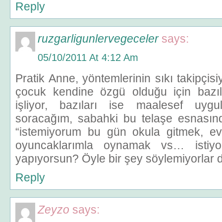
Reply
ruzgarligunlervegeceler
says:
05/10/2011 At 4:12 Am
Pratik Anne, yöntemlerinin sıkı takipçisiy
çocuk kendine özgü olduğu için bazıl
işliyor, bazıları ise maalesef uyg
soracağım, sabahki bu telaşe esnasınd
“istemiyorum bu gün okula gitmek, ev
oyuncaklarımla oynamak vs… istiy
yapıyorsun? Öyle bir şey söylemiyorlar de
Reply
Zeyzo
says: