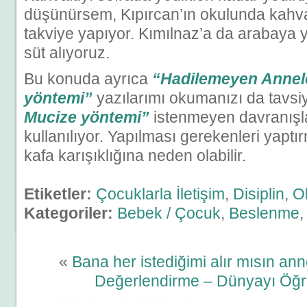
düşünürsem, Kıpırcan’ın okulunda kahva
takviye yapıyor. Kımılnaz’a da arabaya 
süt alıyoruz.
Bu konuda ayrıca
“Hadilemeyen Annel
yöntemi”
yazılarımı okumanızı da tavsi
Mucize yöntemi”
istenmeyen davranışla
kullanılıyor. Yapılması gerekenleri yaptı
kafa karışıklığına neden olabilir.
Etiketler:
Çocuklarla İletişim
,
Disiplin
,
O
Kategoriler:
Bebek / Çocuk
,
Beslenme
«
Bana her istediğimi alır mısın an
Değerlendirme – Dünyayı Öğ