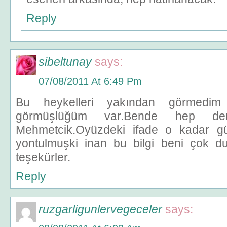
Reply
sibeltunay
says:
07/08/2011 At 6:49 Pm
Bu heykelleri yakından görmedim
görmüşlüğüm var.Bende hep de
Mehmetcik.Oyüzdeki ifade o kadar gü
yontulmuşki inan bu bilgi beni çok d
teşekürler.
Reply
ruzgarligunlervegeceler
says: