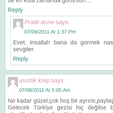
de en kısa zamanda görürsün…
Reply
Pratik Anne
says:
07/08/2011 At 1:37 Pm
Evet, Insallah bana da gormek nasi
sevgiler.
Reply
asortik krep
says:
07/08/2011 At 5:05 Am
Ne kadar güzel,çok hoş bir ayrıntı,paylaşt
Gelecek Türkiye gezisi hiç değilse b