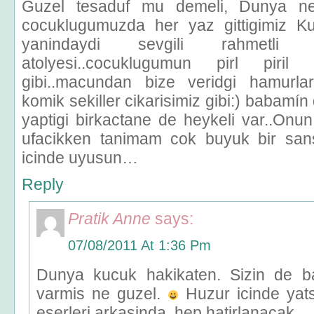
Guzel tesaduf mu demeli, Dunya n
cocuklugumuzda her yaz gittigimiz Ku
yanindaydi sevgili rahmetli 
atolyesi..cocuklugumun pirl piri
gibi..macundan bize veridgi hamurla
komik sekiller cikarisimiz gibi:) babamín
yaptigi birkactane de heykeli var..Onun
ufacikken tanimam cok buyuk bir sans
icinde uyusun…
Reply
Pratik Anne
says:
07/08/2011 At 1:36 Pm
Dunya kucuk hakikaten. Sizin de ba
varmis ne guzel.
Huzur icinde yats
eserleri arkasinda, hep hatirlanacak.