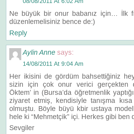
08/08/2011 At 6:02 Am
Ne büyük bir onur babanız için… İlk fır
düzenlemelisiniz bence de:)
Reply
Aylin Anne
says:
14/08/2011 At 9:04 Am
Her ikisini de gördüm bahsettiğiniz he
sizin için çok onur verici gerçekten 
Öktem’ in (Bursa’da öğretmenlik yaptığım
ziyaret etmiş, kendisiyle tanışma kıs
olmuştu. Böyle büyü kbir ustaya model
hele ki “Mehmetçik” içi. Herkes gibi ben
Sevgiler