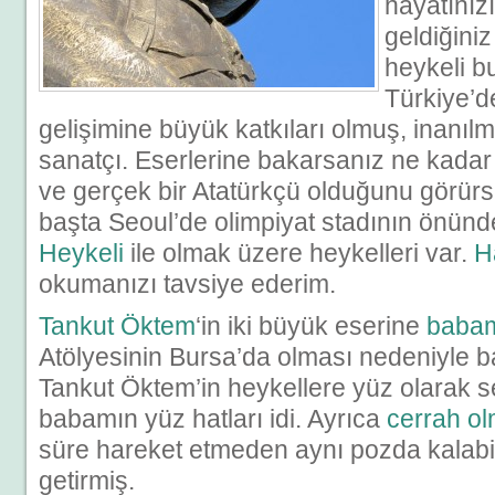
hayatınız
geldiğiniz
heykeli b
Türkiye’d
gelişimine büyük katkıları olmuş, inanılm
sanatçı. Eserlerine bakarsanız ne kada
ve gerçek bir Atatürkçü olduğunu görürs
başta Seoul’de olimpiyat stadının önünd
Heykeli
ile olmak üzere heykelleri var.
H
okumanızı tavsiye ederim.
Tankut Öktem
‘in iki büyük eserine
baba
Atölyesinin Bursa’da olması nedeniyle 
Tankut Öktem’in heykellere yüz olarak 
babamın yüz hatları idi. Ayrıca
cerrah ol
süre hareket etmeden aynı pozda kalabi
getirmiş.