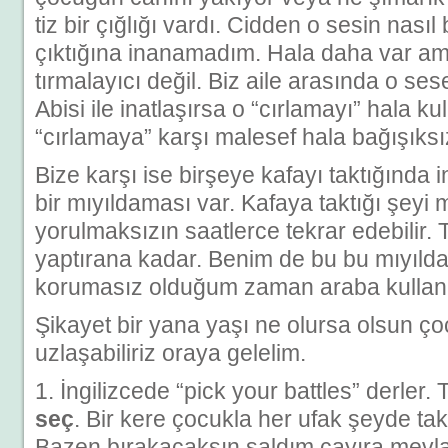
tiz bir çığlığı vardı. Cidden o sesin na
çıktığına inanamadım. Hala daha var am
tırmalayıcı değil. Biz aile arasında o ses
Abisi ile inatlaşırsa o “cırlamayı” hala ku
“cırlamaya” karşı malesef hala bağışıksı
Bize karşı ise birşeye kafayı taktığında 
bir mıyıldaması var. Kafaya taktığı şeyi 
yorulmaksızın saatlerce tekrar edebilir. Ta
yaptırana kadar. Benim de bu bu mıyıld
korumasız olduğum zaman araba kullan
Şikayet bir yana yaşı ne olursa olsun ço
uzlaşabiliriz oraya gelelim.
1. İngilizcede “pick your battles” derler
seç
. Bir kere çocukla her ufak şeyde t
Bazen bırakacaksın saldım çayıra mevla