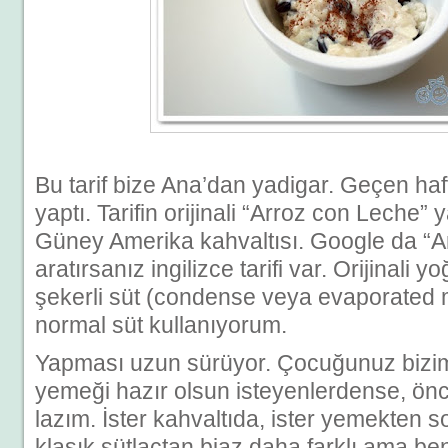
Bu tarif bize Ana’dan yadigar. Geçen haft
yaptı. Tarifin orijinali “Arroz con Leche” y
Güney Amerika kahvaltısı. Google da “A
aratırsanız ingilizce tarifi var. Orijinali y
şekerli süt (condense veya evaporated m
normal süt kullanıyorum.
Yapması uzun sürüyor. Çocuğunuz bizimk
yemeği hazır olsun isteyenlerdense, ön
lazım. İster kahvaltıda, ister yemekten so
klasık sütlaçtan biaz daha farklı ama benz