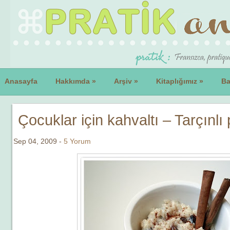
Anasayfa
Hakkımda
»
Arşiv
»
Kitaplığımız
»
Ba
Çocuklar için kahvaltı – Tarçınlı 
Sep 04, 2009 -
5 Yorum