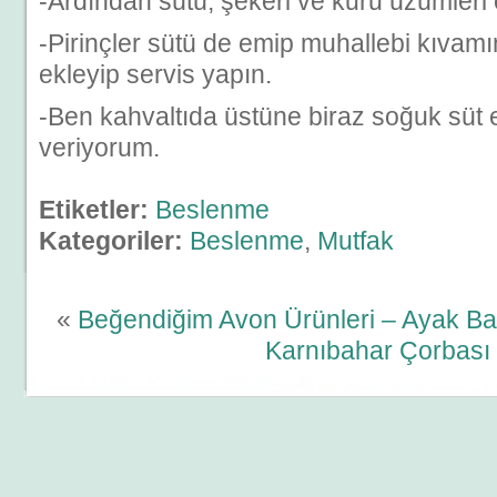
-Ardından sütü, şekeri ve kuru üzümleri 
-Pirinçler sütü de emip muhallebi kıvamı
ekleyip servis yapın.
-Ben kahvaltıda üstüne biraz soğuk süt 
veriyorum.
Etiketler:
Beslenme
Kategoriler:
Beslenme
,
Mutfak
«
Beğendiğim Avon Ürünleri – Ayak Ba
Karnıbahar Çorbası