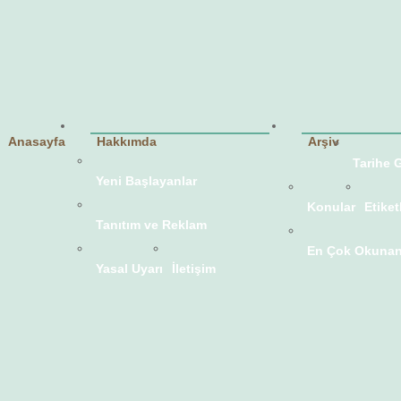
Anasayfa
Hakkımda
Arşiv
Tarihe 
Yeni Başlayanlar
Konular
Etiket
Tanıtım ve Reklam
En Çok Okunan
Yasal Uyarı
İletişim