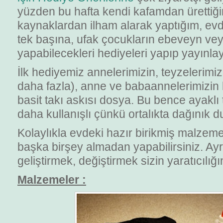
yüzden bu hafta kendi kafamdan ürettiğ
kaynaklardan ilham alarak yaptığım, ev
tek başına, ufak çocukların ebeveyn veya
yapabilecekleri hediyeleri yapıp yayınl
İlk hediyemiz annelerimizin, teyzelerimi
daha fazla), anne ve babaannelerimizin 
basit takı askısı dosya. Bu bence ayaklı 
daha kullanışlı çünkü ortalıkta dağınık 
Kolaylıkla evdeki hazır birikmiş malzem
başka birşey almadan yapabilirsiniz. Ay
geliştirmek, değiştirmek sizin yaratıcılığ
Malzemeler :