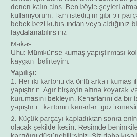
denen kalın cins. Ben böyle şeyleri atmayı
kullanıyorum. Tam istediğim gibi bir par
bebek bezi kutusundan veya aldığınız b
faydalanabilirsiniz.
Makas
Uhu: Mümkünse kumaş yapıştırması kolay
kaygan, belirteyim.
Yapılışı:
1. Her iki kartonu da önlü arkalı kumaş i
yapıştırın. Agır birşeyin altına koyarak 
kurumasını bekleyin. Kenarlarını da bir ta
yapıştırın, kartonın kenarları gözükmesi
2. Küçük parçayı kapladıktan sonra enine
olacak şekilde kesin. Resimde benimkile
kaçtığını düşünebilirsiniz. Siz daha kısa