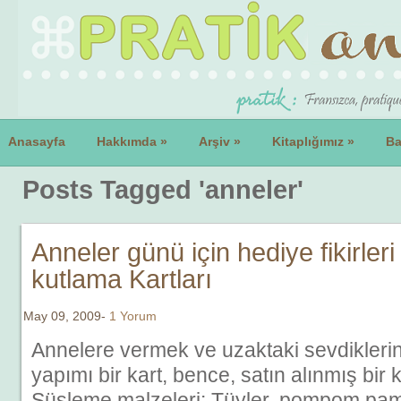
Anasayfa
Hakkımda
»
Arşiv
»
Kitaplığımız
»
Ba
Posts Tagged 'anneler'
Anneler günü için hediye fikirleri
kutlama Kartları
May 09, 2009-
1 Yorum
Annelere vermek ve uzaktaki sevdiklerini
yapımı bir kart, bence, satın alınmış bir 
Süsleme malzeleri: Tüyler, pompom pamu