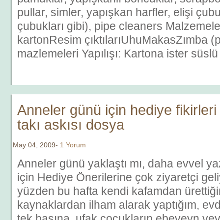
pullar, simler, yapışkan harfler, elişi çu
çubukları gibi), pipe cleaners Malzemele
kartonResim çıktılarıUhuMakasZımba (
mazlemeleri Yapılışı: Kartona ister süslü
Anneler günü için hediye fikirleri
takı askısı dosya
May 04, 2009-
1 Yorum
Anneler günü yaklaştı mı, daha evvel y
için Hediye Önerilerine çok ziyaretçi gel
yüzden bu hafta kendi kafamdan ürettiğ
kaynaklardan ilham alarak yaptığım, ev
tek başına, ufak çocukların ebeveyn veya