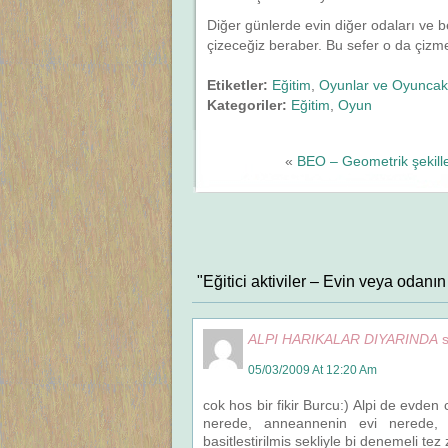
Diğer günlerde evin diğer odaları ve b
çizeceğiz beraber. Bu sefer o da çizm
Etiketler:
Eğitim
,
Oyunlar ve Oyuncak
Kategoriler:
Eğitim
,
Oyun
«
BEO – Geometrik şekill
"Eğitici aktiviler – Evin veya odanı
ALPI HARIKALAR DIYARINDA
05/03/2009 At 12:20 Am
cok hos bir fikir Burcu:) Alpi de evden c
nerede, anneannenin evi nerede,
basitlestirilmis sekliyle bi denemeli t