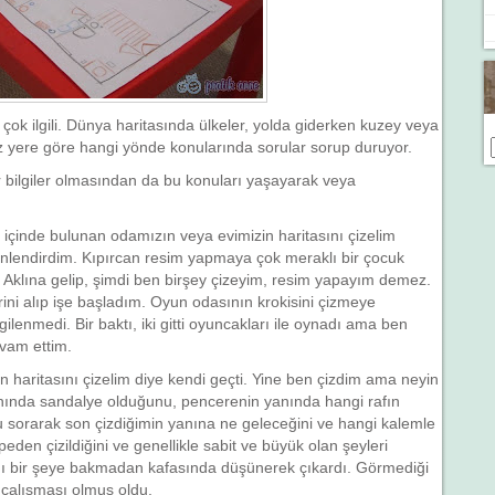
e çok ilgili. Dünya haritasında ülkeler, yolda giderken kuzey veya
z yere göre hangi yönde konularında sorular sorup duruyor.
bilgiler olmasından da bu konuları yaşayarak veya
 içinde bulunan odamızın veya evimizin haritasını çizelim
önlendirdim. Kıpırcan resim yapmaya çok meraklı bir çocuk
. Aklına gelip, şimdi ben birşey çizeyim, resim yapayım demez.
ni alıp işe başladım. Oyun odasının krokisini çizmeye
lgilenmedi. Bir baktı, iki gitti oyuncakları ile oynadı ama ben
vam ettim.
 haritasını çizelim diye kendi geçti. Yine ben çizdim ama neyin
anında sandalye olduğunu, pencerenin yanında hangi rafın
 sorarak son çizdiğimin yanına ne geleceğini ve hangi kalemle
peden çizildiğini ve genellikle sabit ve büyük olan şeyleri
ını bir şeye bakmadan kafasında düşünerek çıkardı. Görmediği
 çalışması olmuş oldu.