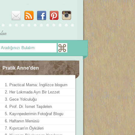
Pratik Anne'den
1. Practical Mama: İngilizce blogum
2. Her Lokmada Ayrı Bir Lezzet
3. Gece Yolculuğu
4. Prof. Dr. İsmet Taşdelen
5. Kayınpederimin Fotoğraf Blogu
6. Haftanın Menüsü
7. Kıpırcan'ın Öyküleri