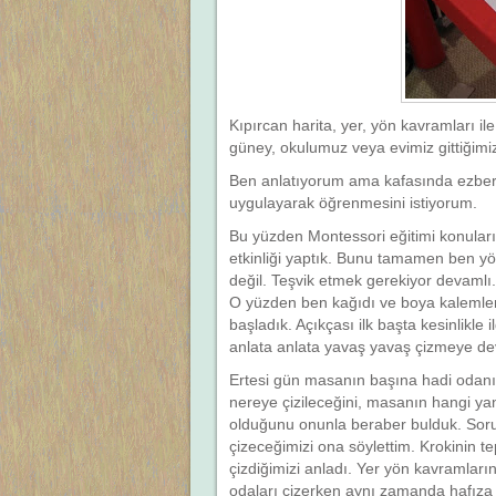
Kıpırcan harita, yer, yön kavramları il
güney, okulumuz veya evimiz gittiğimi
Ben anlatıyorum ama kafasında ezber 
uygulayarak öğrenmesini istiyorum.
Bu yüzden Montessori eğitimi konuları
etkinliği yaptık. Bunu tamamen ben y
değil. Teşvik etmek gerekiyor devamlı
O yüzden ben kağıdı ve boya kalemleri
başladık. Açıkçası ilk başta kesinlikle i
anlata anlata yavaş yavaş çizmeye de
Ertesi gün masanın başına hadi odanın
nereye çizileceğini, masanın hangi y
olduğunu onunla beraber bulduk. Soru
çizeceğimizi ona söylettim. Krokinin te
çizdiğimizi anladı. Yer yön kavramlar
odaları çizerken aynı zamanda hafıza