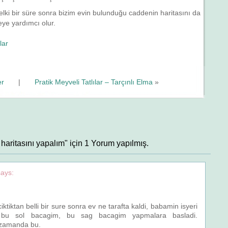
elki bir süre sonra bizim evin bulunduğu caddenin haritasını da
eye yardımcı olur.
lar
er
|
Pratik Meyveli Tatlılar – Tarçınlı Elma
»
n haritasını yapalım" için 1 Yorum yapılmış.
says:
iktiktan belli bir sure sonra ev ne tarafta kaldi, babamin isyeri
 bu sol bacagim, bu sag bacagim yapmalara basladi.
ez zamanda bu.