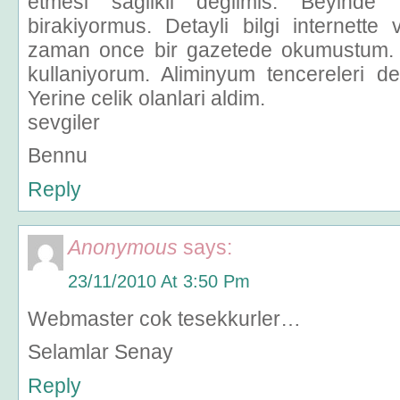
etmesi saglikli degilmis. Beyinde
birakiyormus. Detayli bilgi internette
zaman once bir gazetede okumustum. B
kullaniyorum. Aliminyum tencereleri d
Yerine celik olanlari aldim.
sevgiler
Bennu
Reply
Anonymous
says:
23/11/2010 At 3:50 Pm
Webmaster cok tesekkurler…
Selamlar Senay
Reply