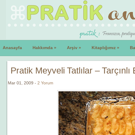
Anasayfa
Hakkımda
»
Arşiv
»
Kitaplığımız
»
Ba
Pratik Meyveli Tatlılar – Tarçınlı
Mar 01, 2009 -
2 Yorum