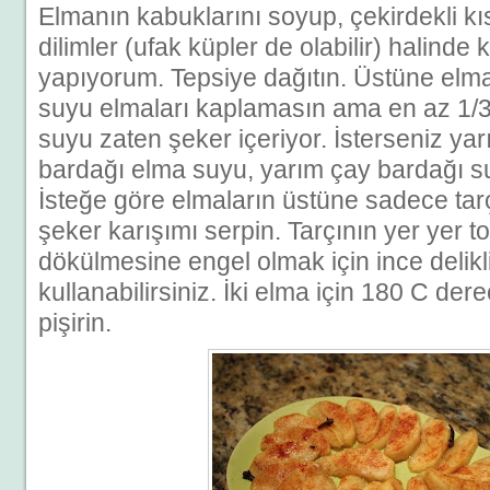
Elmanın kabuklarını soyup, çekirdekli kı
dilimler (ufak küpler de olabilir) halinde 
yapıyorum. Tepsiye dağıtın. Üstüne el
suyu elmaları kaplamasın ama en az 1/3 
suyu zaten şeker içeriyor. İsterseniz yar
bardağı elma suyu, yarım çay bardağı su)
İsteğe göre elmaların üstüne sadece tar
şeker karışımı serpin. Tarçının yer yer t
dökülmesine engel olmak için ince delikl
kullanabilirsiniz. İki elma için 180 C de
pişirin.