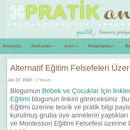
Anasayfa
Hakkımda
»
Arşiv
»
Kitaplığımız
»
Ba
Alternatif Eğitim Felsefeleri Üzer
Jan 22, 2009 -
3 Yorum
Blogumun
Bebek ve Çocuklar İçin linkle
Eğitimi
blogunun linkini göreceksiniz. B
Eğitimi üzerine teorik ve pratik bilgi pa
kurulmuş gruba üye annelerin yaptıkları e
ve Montessori Eğitimi Felsefesi üzerine 