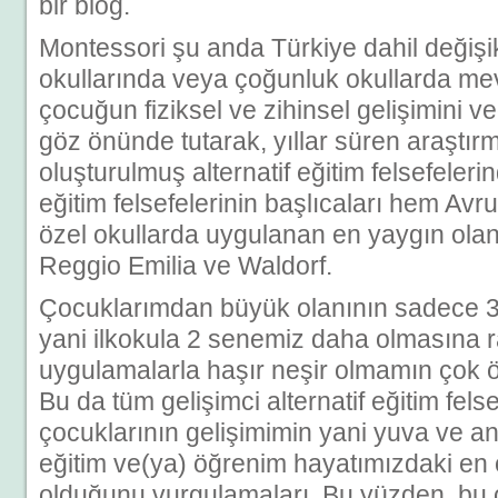
bir blog.
Montessori şu anda Türkiye dahil değişik
okullarında veya çoğunluk okullarda mevc
çocuğun fiziksel ve zihinsel gelişimini v
göz önünde tutarak, yıllar süren araştı
oluşturulmuş alternatif eğitim felsefelerind
eğitim felsefelerinin başlıcaları hem Avr
özel okullarda uygulanan en yaygın olan
Reggio Emilia ve Waldorf.
Çocuklarımdan büyük olanının sadece 3
yani ilkokula 2 senemiz daha olmasına 
uygulamalarla haşır neşir olmamın çok ö
Bu da tüm gelişimci alternatif eğitim felse
çocuklarının gelişimimin yani yuva ve 
eğitim ve(ya) öğrenim hayatımızdaki e
olduğunu vurgulamaları. Bu yüzden, bu o