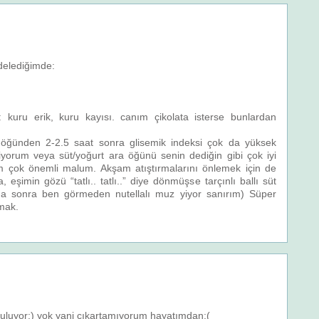
delediğimde:
: kuru erik, kuru kayısı. canım çikolata isterse bunlardan
ğünden 2-2.5 saat sonra glisemik indeksi çok da yüksek
yorum veya süt/yoğurt ara öğünü senin dediğin gibi çok iyi
yum çok önemli malum. Akşam atıştırmalarını önlemek için de
şimin gözü “tatlı.. tatlı..” diye dönmüşse tarçınlı ballı süt
a sonra ben görmeden nutellalı muz yiyor sanırım) Süper
mak.
luyor:) yok yani çıkartamıyorum hayatımdan:(