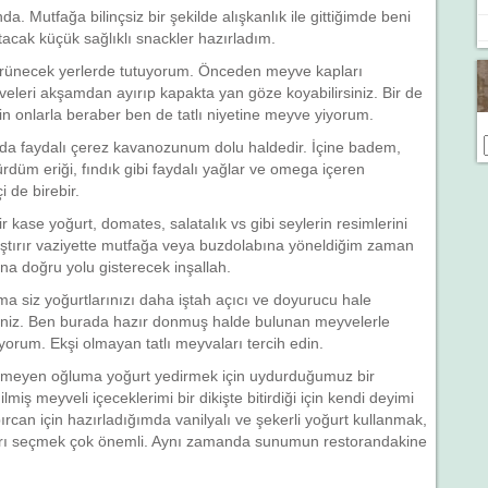
a. Mutfağa bilinçsiz bir şekilde alışkanlık ile gittiğimde beni
ak küçük sağlıklı snackler hazırladım.
örünecek yerlerde tutuyorum. Önceden meyve kapları
veleri akşamdan ayırıp kapakta yan göze koyabilirsiniz. Bir de
n onlarla beraber ben de tatlı niyetine meyve yiyorum.
zda faydalı çerez kavanozunum dolu haldedir. İçine badem,
rdüm eriği, fındık gibi faydalı yağlar ve omega içeren
 de birebir.
bir kase yoğurt, domates, salatalık vs gibi seylerin resimlerini
ıştırır vaziyette mutfağa veya buzdolabına yöneldiğim zaman
ana doğru yolu gisterecek inşallah.
 siz yoğurtlarınızı daha iştah açıcı ve doyurucu hale
irsiniz. Ben burada hazır donmuş halde bulunan meyvelerle
yorum. Ekşi olmayan tatlı meyvaları tercih edin.
emeyen oğluma yoğurt yedirmek için uydurduğumuz bir
iş meyveli içeceklerimi bir dikişte bitirdiği için kendi deyimi
pırcan için hazırladığımda vanilyalı ve şekerli yoğurt kullanmak,
rı seçmek çok önemli. Aynı zamanda sunumun restorandakine