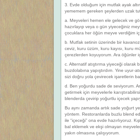
3. Evde olduğum için mutfak ayak altınd
yememem gereken şeylerden uzak tutac
a. Meyveleri hemen ele gelecek ve g
hazırlayıp veya o gün yiyeceğiniz mey
çocuklara her öğün meyve verdiğim içi
b. Mutfak setinin üzerinde bir kavano
ceviz, kuru üzüm, kuru kayısı, kuru mü
çerezlerden koyuyorum. Ara öğünler içi
c. Alternatif atıştırma yiyeceği olarak 
buzdolabına yapıştırdım. Yine uyur-at
sizi doğru yola çevirecek işaretlerin b
d. Ben yoğurdu sade de seviyorum. Ama
getirmek için meyvelerle karıştırabil
blenderda çevirip yoğurtlu içecek yapı
Bu aynı zamanda artık sade yoğurt y
yöntem. Restoranlarda buzlu blend edilm
ile “içeceği” ona evde hazırlıyoruz. Kı
bal eklemek ve ekşi olmayan meyvele
yakın olmasına çalışıyorum.