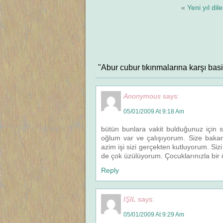
«
Yeni yıl dile
"Abur cubur tıkınmalarına karşı basi
Anonymous
says:
05/01/2009 At 9:18 Am
bütün bunlara vakit bulduğunuz için 
oğlum var ve çalışıyorum. Size baka
azim işi sizi gerçekten kutluyorum. S
de çok üzülüyorum. Çocuklarınızla bir 
Reply
IŞIL
says:
05/01/2009 At 9:29 Am