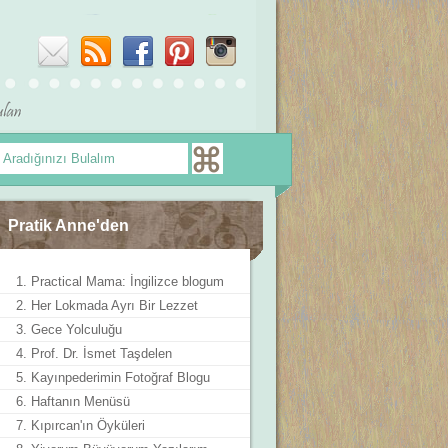
Pratik Anne'den
1. Practical Mama: İngilizce blogum
2. Her Lokmada Ayrı Bir Lezzet
3. Gece Yolculuğu
4. Prof. Dr. İsmet Taşdelen
5. Kayınpederimin Fotoğraf Blogu
6. Haftanın Menüsü
7. Kıpırcan'ın Öyküleri