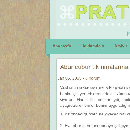
Anasayfa
Hakkımda
»
Arşiv
»
Abur cubur tıkınmalarına 
Jan 05, 2009 -
6 Yorum
Yeni yıl kararlarımda uzun bir aradan
benim için yemek arasındaki lüzümsuz
yiyorum. Hamilelikti, emzirmeydi, hast
aşağıdaki önlemler benim uyguladığım
1. Bir önceki günden ne yiyeceğinizi k
2. Eve abur cubur almamaya çalışıyo