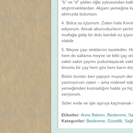
“b” ve “d” şıkları öğle uykusundan ka
atıştırmalıklardan. Akşam yemeğine kad
aklınızda bulunsun.
4. Bolca su içiyorum. Zaten hala Kımıln
ediyorum. Ancak aburcuburların yerini 
mutfağa gidip bir dolu bardak su içiyo
olabilir.
5. Meyve çayı stoklarımı tazeledim. H
hem de sallama meyve ve bitki çay sto
sakin sakin çayımı yudumlayacak vakti
limonlu bir çay hem göz hem karın do
Bütün bunları ben yapıyor muyum der
yazmıyorum zaten – ama malesef sabit
yemeğimden kısmadığım halde ya hiç k
veriyorum.
Sizler evde ve işte aşırıya kaçmamak
Etiketler:
Anne Bakımı
,
Beslenme
,
Sa
Kategoriler:
Beslenme
,
Güzellik
,
Sağl