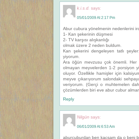
k.i.s.d.
says:
05/01/2009 At 2:17 Pm
Abur cubura yönelmenin nedenlerini ir
1- Kan şekerinin düşmesi
2- TV karşısı alışkanlığı
olmak üzere 2 neden buldum.
Kan şekerini dengeleyen tatlı şeyler
yiyorum.
Ara öğün mevzusu çok önemli. Her ö
olmayan meyvelerden 1-2 porsiyon yi
oluyor. Özellikle hamişler için kalsi
meyve çıkarıyorum salondaki sehpaya, e
veriyorum. (Gerçi o muhtemelen dah
çözümlerden biri eve abur cubur alma
Reply
Nilgün
says:
06/01/2009 At 6:53 Am
aburcuburdan ben kaçsam da o beni bu