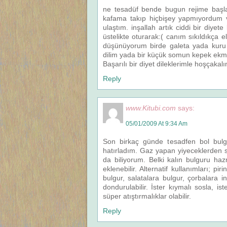
ne tesadüf bende bugun rejime başla
kafama takıp hiçbişey yapmıyordum v
ulaştım. inşallah artık ciddi bir diye
üstelikte oturarak:( canım sıkıldıkça 
düşünüyorum birde galeta yada kuru 
dilim yada bir küçük somun kepek ekm
Başarılı bir diyet dileklerimle hoşçakalı
Reply
www.Kitubi.com
says:
05/01/2009 At 9:34 Am
Son birkaç günde tesadfen bol bulgu
hatırladım. Gaz yapan yiyeceklerden sü
da biliyorum. Belki kalın bulguru h
eklenebilir. Alternatif kullanımları; p
bulgur, salatalara bulgur, çorbalara in
dondurulabilir. İster kıymalı sosla, 
süper atıştırmalıklar olabilir.
Reply