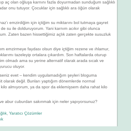
lkıp aç olan oğluşa karnını fazla doyurmadan sunduğum sağlıklı
ar onu tutuyor. Çocuklar için sağlıklı ara öğün olarak
az’ı emzirdiğim için içtiğim su miktarını bol tutmaya gayret
de su ile dolduruyorum. Yani karnım acıkır gibi olunca
rum. Zaten bazen hissettiğimiz açlık zaten gerçekte susuzluk
em emzirmeye faydası olsun diye içtiğim rezene ve ıhlamur,
klarımı tazeleyip ortalara çıkardım. Son haftalarda oturup
m olmadı ama su yerine alternatif olarak arada sıcak ve
yurucu oluyor.
seniz evet – kendim uygulamadığım şeyleri bloguma
 olarak değil. Bunları yaptığım dönemlerde normal
ilo almıyorum, ya da spor da eklemişsem daha rahat kilo
 ve abur cuburdan sakınmak için neler yapıyorsunuz?
ğlık
,
Yaratıcı Çözümler
ık