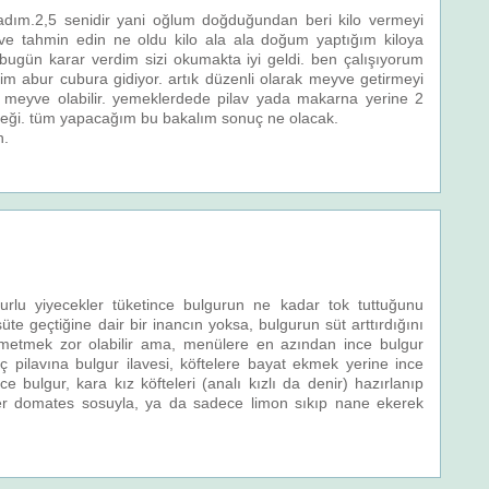
dım.2,5 senidir yani oğlum doğduğundan beri kilo vermeyi
e tahmin edin ne oldu kilo ala ala doğum yaptığım kiloya
te bugün karar verdim sizi okumakta iyi geldi. ben çalışıyorum
elim abur cubura gidiyor. artık düzenli olarak meyve getirmeyi
meyve olabilir. yemeklerdede pilav yada makarna yerine 2
eği. tüm yapacağım bu bakalım sonuç ne olacak.
n.
rlu yiyecekler tüketince bulgurun ne kadar tok tuttuğunu
te geçtiğine dair bir inancın yoksa, bulgurun süt arttırdığını
azmetmek zor olabilir ama, menülere en azından ince bulgur
irinç pilavına bulgur ilavesi, köftelere bayat ekmek yerine ince
ce bulgur, kara kız köfteleri (analı kızlı da denir) hazırlanıp
ister domates sosuyla, ya da sadece limon sıkıp nane ekerek