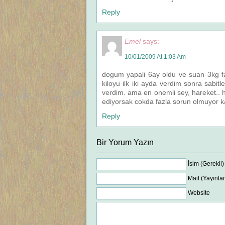
Reply
Emel
says:
10/01/2009 At 1:03 Am
dogum yapali 6ay oldu ve suan 3kg faz
kiloyu ilk iki ayda verdim sonra sabi
verdim. ama en onemli sey, hareket.. 
ediyorsak cokda fazla sorun olmuyor ka
Reply
Bir Yorum Yazın
İsim (Gerekli)
Mail (Yayınla
Website