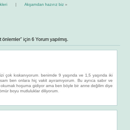
kleri
|
Akşamdan hazırız biz
»
t önlemler" için 6 Yorum yapılmış.
sizi çok kıskanıyorum. benimde 9 yaşında ve 1,5 yaşında iki
rsam ben onlara hiç vakit ayıramıyorum. Bu ayrıca sabır ve
izi okumak hoşuma gidiyor ama ben böyle bir anne değilim diye
ömür boyu mutluluklar diliyorum.