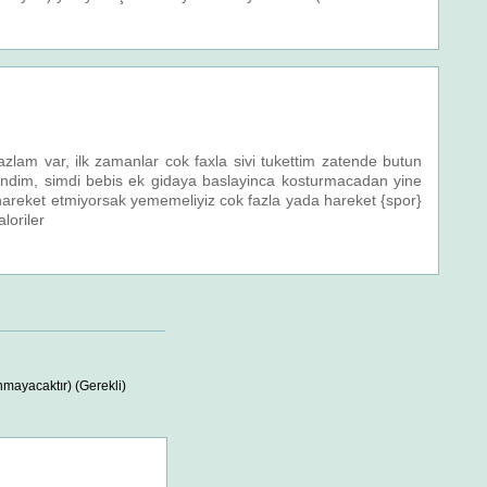
lam var, ilk zamanlar cok faxla sivi tukettim zatende butun
tlendim, simdi bebis ek gidaya baslayinca kosturmacadan yine
hareket etmiyorsak yememeliyiz cok fazla yada hareket {spor}
loriler
nmayacaktır) (Gerekli)