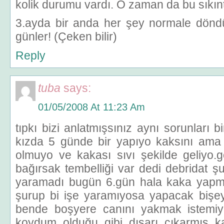
kolik durumu vardı. O zaman da bu sıkın
3.ayda bir anda her şey normale döndü.
günler! (Çeken bilir)
Reply
tuba
says:
01/05/2008 At 11:23 Am
tıpkı bizi anlatmışsınız aynı sorunları b
kızda 5 günde bir yapıyo kaksını ama
olmuyo ve kakası sıvı şekilde geliyo
bağırsak tembelliği var dedi debridat ş
yaramadı bugün 6.gün hala kaka yap
şurup bi işe yaramıyosa yapacak bişey 
bende boşyere canını yakmak istemi
koydum olduğu gibi dışarı çıkarmış k