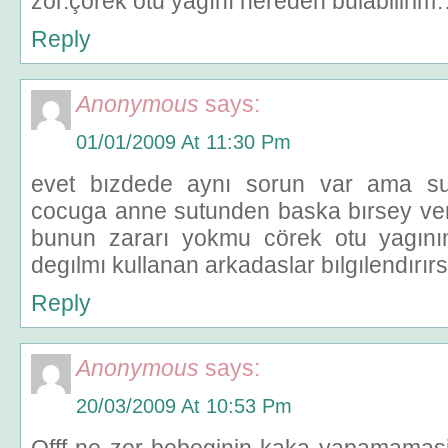
zor.çörek otu yağını nereden bulabiliri
Reply
Anonymous
says:
01/01/2009 At 11:30 Pm
evet bızdede aynı sorun var ama s
cocuga anne sutunden baska bırsey ve
bunun zararı yokmu cörek otu yagının
degılmı kullanan arkadaslar bılgılendırır
Reply
Anonymous
says:
20/03/2009 At 10:53 Pm