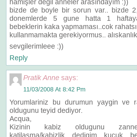
hamişler değil anneler arasındayım :))
bizde de boyle bir sorun var.. bizde 2
donemlerde 5 gune hatta 1 haftay
bebeklerin kaka yapmaması..cok rahatsız 
kullanmamakta gerekiyormus.. alıskanl
sevgilerimleee :))
Reply
Pratik Anne
says:
11/03/2008 At 8:42 Pm
Yorumlariniz bu durumun yaygin ve ra
oldugunu teyid dediyor.
Acqua,
Kizinin kabiz oldugunu zanne
katilasma/kabizlik dedigim kucuk b