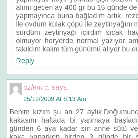
alımı gecen ay 400 gr bu 15 günde de
yapmayınca buna bağladım artık. reze
ile ovdum kulak çöpü ile zeytinyağını 
sürdüm zeytinyağı içirdim sıcak ha
olmuyor heryerde normal yazıyor am
takıldım kalım tüm günümü alıyor bu 
Reply
özlem c.
says:
25/12/2009 At 8:13 Am
Benim kızım şu an 27 aylık.Doğumun
kakasını haftada bi yapmaya başlad
günden 6 aya kadar sırf anne sütü ve
kaka yaparken birden 3 günde bir