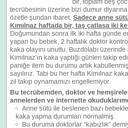
bir, toplam beş ço
tecrübesinin üzerine bizi dumur diyarı
özetle şundan ibaret.
Sadece anne sütü
Kımılnaz haftada bir, taş çatlasa iki k
Doğumundan sonra ilk iki hafta günde e
yapan bu bebek, 2 haftalık doktor kont
kaka olayını unuttu. Buzdolabı üzerinde 
Kımılnaz’ın kaka yaptığı günleri takip edi
paniğe item bu durumu artık kabullenmi
sayılırız. Tabi bu her hafta Kımılnaz ka
zil takıp oynamamızı engellemiyor.
Bu tecrübemden, doktor ve hemşirele
annelerden ve internette okuduklarım
Anne sütü ile beslenen bazı bebekl
kaka yapma durumları normalmiş.
Bu duruma doktorlar “kabızlık” demiy