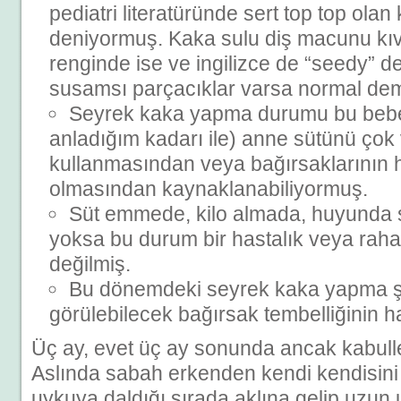
pediatri literatüründe sert top top ola
deniyormuş. Kaka sulu diş macunu kı
renginde ise ve ingilizce de “seedy” d
susamsı parçacıklar varsa normal de
Seyrek kaka yapma durumu bu bebe
anladığım kadarı ile) anne sütünü çok v
kullanmasından veya bağırsaklarının 
olmasından kaynaklanabiliyormuş.
Süt emmede, kilo almada, huyunda s
yoksa bu durum bir hastalık veya rahatsı
değilmiş.
Bu dönemdeki seyrek kaka yapma şi
görülebilecek bağırsak tembelliğinin h
Üç ay, evet üç ay sonunda ancak kabull
Aslında sabah erkenden kendi kendisini
uykuya daldığı sırada aklına gelip uzun