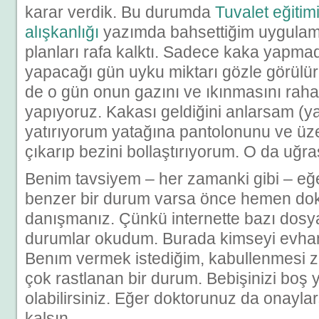
karar verdik. Bu durumda
Tuvalet eğitimi
alışkanlığı
yazımda bahsettiğim uygula
planları rafa kalktı. Sadece kaka yapma
yapacağı gün uyku miktarı gözle görülür 
de o gün onun gazını ve ıkınmasını raha
yapıyoruz. Kakası geldiğini anlarsam (
yatırıyorum yatağına pantolonunu ve üzer
çıkarıp bezini bollaştırıyorum. O da uğra
Benim tavsiyem – her zamanki gibi – eğ
benzer bir durum varsa önce hemen do
danışmanız. Çünkü internette bazı dosy
durumlar okudum. Burada kimseyi evh
Benım vermek istediğim, kabullenmesi z
çok rastlanan bir durum. Bebişinizi boş y
olabilirsiniz. Eğer doktorunuz da onayla
kalsın.