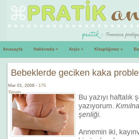
Anasayfa
Hakkımda
»
Arşiv
»
Kitaplığımız
»
Ba
Bebeklerde geciken kaka probl
Mar 01, 2008 -
175
Yorum
Bu yazıyı haftalık 
yazıyorum.
Kımılna
şenliği.
Annemin iki, kayın