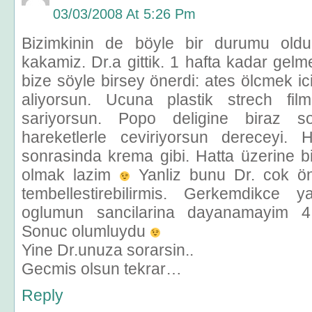
03/03/2008 At 5:26 Pm
Bizimkinin de böyle bir durumu old
kakamiz. Dr.a gittik. 1 hafta kadar gel
bize söyle birsey önerdi: ates ölcmek ic
aliyorsun. Ucuna plastik strech film
sariyorsun. Popo deligine biraz so
hareketlerle ceviriyorsun dereceyi.
sonrasinda krema gibi. Hatta üzerine bile 
olmak lazim
Yanliz bunu Dr. cok ön
tembellestirebilirmis. Gerkemdikce
oglumun sancilarina dayanamayim 4
Sonuc olumluydu
Yine Dr.unuza sorarsin..
Gecmis olsun tekrar…
Reply