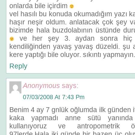
onlarda bile içirdim
vel hasılı bu konuda okumadığım yazı ka
haşır neşir oldum. anlatacak çok şey 
bizimde hala buzdolabının üstünde dur
ve her şey 3. aydan sonra hiç
kendiliğinden yavaş yavaş düzeldi. şu
kere yaptığı bile oluyor. sıkıntı yapmayın
Reply
Anonymous
says:
07/03/2008 At 7:43 Pm
Benim 4 ay 7 gnlük oğlumda ilk günden it
kaka yapmadı anne sütü yanınd
kullanıyoruz ve antropometrik ö
97lerde.Hala iki günde bir bazen üç ol