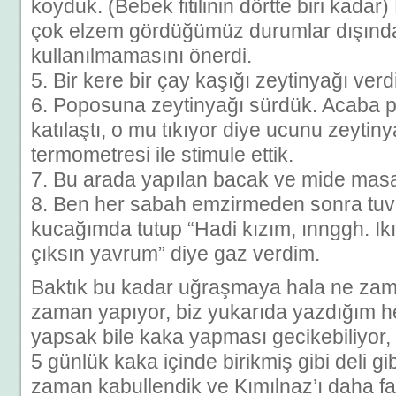
koyduk. (Bebek fitilinin dörtte biri kada
çok elzem gördüğümüz durumlar dışında 
kullanılmamasını önerdi.
5. Bir kere bir çay kaşığı zeytinyağı verd
6. Poposuna zeytinyağı sürdük. Acaba
katılaştı, o mu tıkıyor diye ucunu zeytiny
termometresi ile stimule ettik.
7. Bu arada yapılan bacak ve mide masaj
8. Ben her sabah emzirmeden sonra tuval
kucağımda tutup “Hadi kızım, ınnggh. Ikı
çıksın yavrum” diye gaz verdim.
Baktık bu kadar uğraşmaya hala ne zam
zaman yapıyor, biz yukarıda yazdığım h
yapsak bile kaka yapması gecikebiliyor,
5 günlük kaka içinde birikmiş gibi deli gi
zaman kabullendik ve Kımılnaz’ı daha 