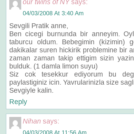
our twins of NY
says:
04/03/2008 At 3:40 Am
Sevgili Pratik anne,
Ben cicegi burnunda bir anneyim. Oy
taburcu oldum. Bebegimin (kizimin) g
dakikalar suren hickirik problemine bir a
zaman zaman takip ettigim sizin yazi
bulduk. (1 damla limon suyu)
Siz cok tesekkur ediyorum bu degerli
paylastiginiz icin. Yavrularinizla size sagli
Sevgiyle kalin.
Reply
Nihan
says:
04/03/2008 At 11:56 Am