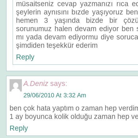
müsaitseniz cevap yazmanızı rıca ed
şeylerin aynısını bızde yaşıyoruz b
hemen 3 yaşında bizde bir çöz
sorunumuz halen devam ediyor ben s
mı yada devam ediyormu diye sorucak
şimdiden teşekkür ederim
Reply
A.Deniz
says:
29/06/2010 At 3:32 Am
ben çok hata yaptım o zaman hep verdim fit
1 ay boyunca kolik olduğu zaman hep ver
Reply