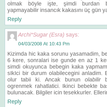
olmak böyle işte, şimdi burdan b
yapmayabilir insancık kakasını üç gün ya
Reply
Archi*Sugar (Esra)
says:
04/03/2008 At 10:43 Pm
Kizimda hic kaka sorunu yasamadim, b
6 kere, sonralari ise gunde en az 1 ke
simdi okuyunca bebegin kaka yapmam
sIkIci bir durum olabilecegini anladim.
olur tabii ki. Ancak bunun
olabilir
b
ogrenmek rahatlatici. Ikinci bebekte b
bulunacak. Bilgiler icin tesekkurler. Elle
Reply