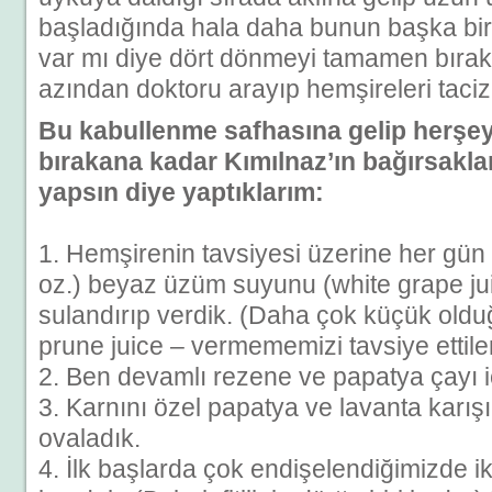
başladığında hala daha bunun başka bi
var mı diye dört dönmeyi tamamen bırak
azından doktoru arayıp hemşireleri taciz
Bu kabullenme safhasına gelip herşey
bırakana kadar Kımılnaz’ın bağırsaklar
yapsın diye yaptıklarım:
1. Hemşirenin tavsiyesi üzerine her gün 
oz.) beyaz üzüm suyunu (white grape jui
sulandırıp verdik. (Daha çok küçük oldu
prune juice – vermememizi tavsiye ettile
2. Ben devamlı rezene ve papatya çayı i
3. Karnını özel papatya ve lavanta karışı
ovaladık.
4. İlk başlarda çok endişelendiğimizde iki 