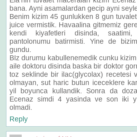
Ela’nin tuvalet maceralari kizim Ecenaz’in 
bana. Ayni asamalardan gecip ayni seyle
Benim kizim 45 gunlukken 8 gun tuvale
juice vermistik. Havaalina gitmemiz gere
kendi kiyafetleri disinda, saatimi
pantolonumu batirmisti. Yine de bizi
gundu.
BIz durumu kabullenemedik cunku kizim 
aile doktoru disinda baska bir doktor gorm
toz seklinde bir ilac(glycolax) recetesi v
olmayan, sut haric butun iceceklere karis
yil boyunca kullandik. Sonra da dozaji
Ecenaz simdi 4 yasinda ve son iki yi
olmadi.
Reply