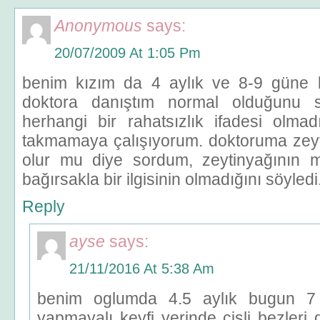
Anonymous
says:
20/07/2009 At 1:05 Pm
benim kızım da 4 aylık ve 8-9 güne b
doktora danıştım normal olduğunu s
herhangi bir rahatsızlık ifadesi olma
takmamaya çalışıyorum. doktoruma zeyti
olur mu diye sordum, zeytinyağının
bağırsakla bir ilgisinin olmadığını söyledi
Reply
ayse
says:
21/11/2016 At 5:38 Am
benim oglumda 4.5 aylık bugun 7
yapmayalı keyfi yerinde çişli bezleri 