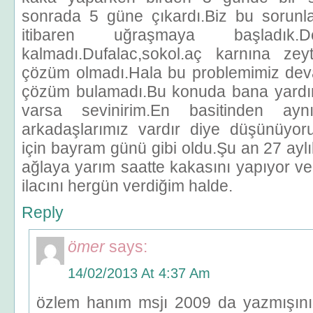
sonrada 5 güne çıkardı.Biz bu sorunl
itibaren uğraşmaya başladık.
kalmadı.Dufalac,sokol.aç karnına zey
çözüm olmadı.Hala bu problemimiz dev
çözüm bulamadı.Bu konuda bana yardımcı
varsa sevinirim.En basitinden ay
arkadaşlarımız vardır diye düşünüyo
için bayram günü gibi oldu.Şu an 27 ayl
ağlaya yarım saatte kakasını yapıyor v
ilacını hergün verdiğim halde.
Reply
ömer
says:
14/02/2013 At 4:37 Am
özlem hanım msjı 2009 da yazmışın