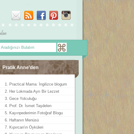
Pratik Anne'den
1. Practical Mama: İngilizce blogum
2. Her Lokmada Ayrı Bir Lezzet
3. Gece Yolculuğu
4. Prof. Dr. İsmet Taşdelen
5. Kayınpederimin Fotoğraf Blogu
6. Haftanın Menüsü
7. Kıpırcan'ın Öyküleri