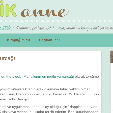
Kitaplığımız
»
Bağlantılar
»
urcağı
 on the block
‘ı
Mahallenın en mutlu yumurcağı
olarak tercüme
dığım kitapları kitap olarak okumaya tabiki vaktim olmadı.
sağolsun, kitapların video, audio, kaset ve DVD leri olduğu için
den yollardan gittim.
ması ve uygulaması daha kolay olduğu için “Happiest baby on
D sini veya videosunu kitaba tercih ederim. Ben kütüphaneden