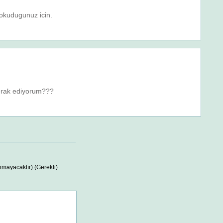
 okudugunuz icin.
merak ediyorum???
nmayacaktır) (Gerekli)