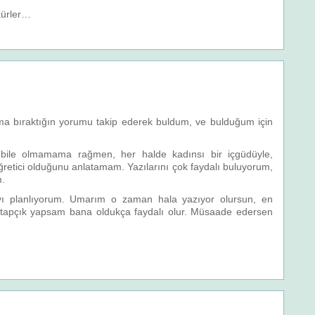
kürler…
uma bıraktığın yorumu takip ederek buldum, ve bulduğum için
ile olmamama rağmen, her halde kadınsı bir içgüdüyle,
retici olduğunu anlatamam. Yazılarını çok faydalı buluyorum,
m.
 planlıyorum. Umarım o zaman hala yazıyor olursun, en
 kitapçık yapsam bana oldukça faydalı olur. Müsaade edersen