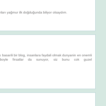
bunları yağmur ilk doğduğunda biliyor olsaydım.
ok basarili bir blog, insanlara faydali olmak dunyanin en onemli
a boyle firsatlar da sunuyor, siz bunu cok guzel