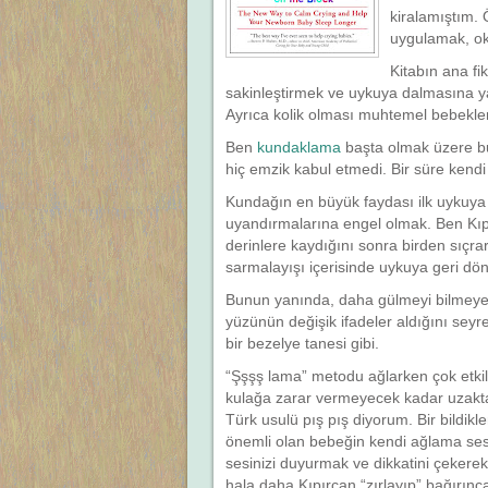
kiralamıştım.
uygulamak, o
Kitabın ana fik
sakinleştirmek ve uykuya dalmasına ya
Ayrıca kolik olması muhtemel bebekler 
Ben
kundaklama
başta olmak üzere bu 
hiç emzik kabul etmedi. Bir süre kendi
Kundağın en büyük faydası ilk uykuya da
uyandırmalarına engel olmak. Ben Kıpı
derinlere kaydığını sonra birden sıçr
sarmalayışı içerisinde uykuya geri dö
Bunun yanında, daha gülmeyi bilmeyen 
yüzünün değişik ifadeler aldığını seyr
bir bezelye tanesi gibi.
“Şşşş lama” metodu ağlarken çok etki
kulağa zarar vermeyecek kadar uzakt
Türk usulü pış pış diyorum. Bir bildikl
önemli olan bebeğin kendi ağlama ses
sesinizi duyurmak ve dikkatini çeker
hala daha Kıpırcan “zırlayıp” bağırı