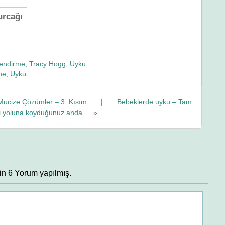
urcağı
lendirme
,
Tracy Hogg
,
Uyku
ne
,
Uyku
Mucize Çözümler – 3. Kısım
|
Bebeklerde uyku – Tam
i yoluna koyduğunuz anda….
»
in 6 Yorum yapılmış.