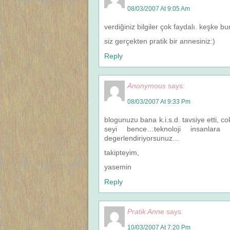
08/03/2007 At 9:05 Am
verdiğiniz bilgiler çok faydalı. keşke 
siz gerçekten pratik bir annesiniz:)
Reply
Anonymous
says:
08/03/2007 At 9:33 Pm
blogunuzu bana k.i.s.d. tavsiye etti, c
seyi bence…teknoloji insanlar
degerlendiriyorsunuz…
takipteyim,
yasemin
Reply
Pratik Anne
says:
10/03/2007 At 7:20 Pm