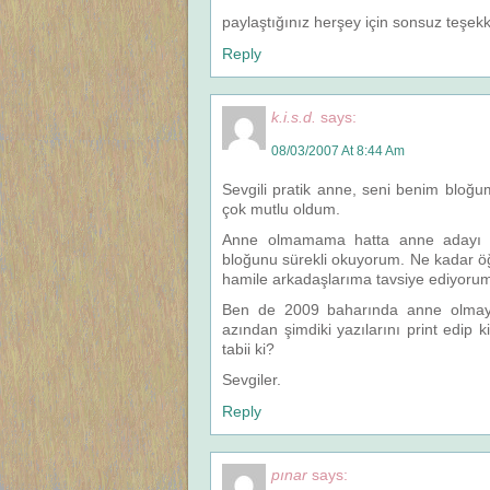
paylaştığınız herşey için sonsuz teşek
Reply
k.i.s.d.
says:
08/03/2007 At 8:44 Am
Sevgili pratik anne, seni benim bloğ
çok mutlu oldum.
Anne olmamama hatta anne adayı b
bloğunu sürekli okuyorum. Ne kadar öğ
hamile arkadaşlarıma tavsiye ediyoru
Ben de 2009 baharında anne olmayı
azından şimdiki yazılarını print edip
tabii ki?
Sevgiler.
Reply
pınar
says: