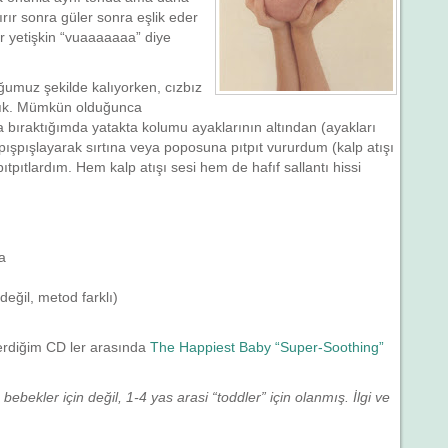
rır sonra güler sonra eşlik eder
bir yetişkin “vuaaaaaaa” diye
.
ğumuz şekilde kalıyorken, cızbız
ırdık. Mümkün olduğunca
ğa bıraktığımda yatakta kolumu ayaklarının altından (ayakları
 pışpışlayarak sırtına veya poposuna pıtpıt vururdum (kalp atışı
tpıtlardım. Hem kalp atışı sesi hem de hafıf sallantı hissi
a
eğil, metod farklı)
rdiğim CD ler arasında
The Happiest Baby “Super-Soothing”
bebekler için değil, 1-4 yas arasi “toddler” için olanmış. İlgi ve