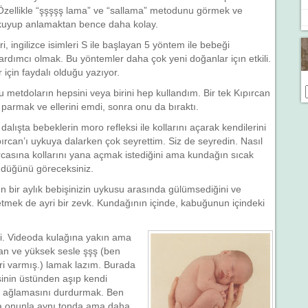
 Özellikle “şşşşş lama” ve “sallama” metodunu görmek ve
kuyup anlamaktan bence daha kolay.
ri, ingilizce isimleri S ile başlayan 5 yöntem ile bebeği
rdımcı olmak. Bu yöntemler daha çok yeni doğanlar içın etkili.
için faydalı olduğu yazıyor.
metdoların hepsini veya birini hep kullandım. Bir tek Kıpırcan
 parmak ve ellerini emdi, sonra onu da bıraktı.
lışta bebeklerin moro refleksi ile kollarını açarak kendilerini
rcan’ı uykuya dalarken çok seyrettim. Siz de seyredin. Nasıl
arcasına kollarını yana açmak istediğini ama kundağın sıcak
ndüğünü göreceksiniz.
bir aylık bebişinizin uykusu arasında gülümsediğini ve
etmek de ayri bir zevk. Kundağının içinde, kabuğunun içindeki
li. Videoda kulağına yakın ama
an ve yüksek sesle şşş (ben
eri varmış.) lamak lazım. Burada
inin üstünden aşıp kendi
ek ağlamasını durdurmak. Ben
nca onunla aynı tonda ama daha