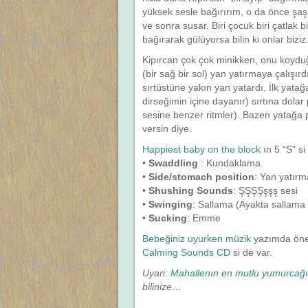
yüksek sesle bağırırım, o da önce şaşı
ve sonra susar. Biri çocuk biri çatlak 
bağırarak gülüyorsa bilin ki onlar biziz
Kipırcan çok çok minikken, onu koydu
(bir sağ bir sol) yan yatırmaya çalış
sırtüstüne yakın yan yatardı. İlk yata
dirseğimin içine dayanır) sırtına dolar
sesine benzer ritmler). Bazen yatağa pı
versin diye.
Happiest baby on the block
ın 5 “S” si
•
Swaddling
: Kundaklama
•
Side/stomach position
: Yan yatırm
•
Shushing Sounds
: ŞŞŞŞşşş sesi
•
Swinging
: Sallama (Ayakta sallama d
•
Sucking
: Emme
Bebeğiniz uyurken müzik
yazımda öne
Calming Sounds CD
si de var.
Uyari:
Mahallenın en mutlu yumurcağı
bilinize…