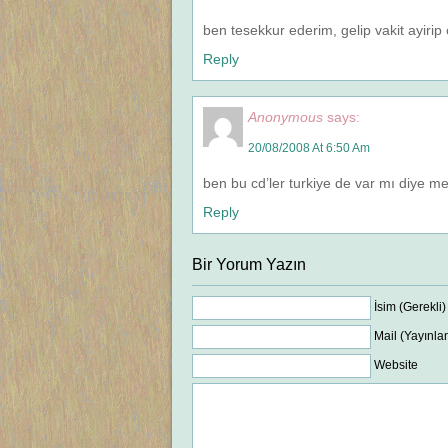
ben tesekkur ederim, gelip vakit ayirip
Reply
Anonymous
says:
20/08/2008 At 6:50 Am
ben bu cd’ler turkiye de var mı diye 
Reply
Bir Yorum Yazın
İsim (Gerekli)
Mail (Yayınla
Website