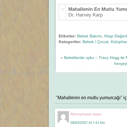
Mahallenin En Mutlu Yum
Dr. Harvey Karp
Etiketler:
Bebek Bakımı
,
Kitap Değer
Kategoriler:
Bebek / Çocuk
,
Kütüpha
«
Bebeklerde uyku – Tracy Hogg ile 
herşey
"Mahallenin en mutlu yumurcağı" iç
Anonymous
says:
08/03/2007 At 7:41 Am