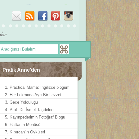
Pratik Anne'den
1. Practical Mama: İngilizce blogum
2. Her Lokmada Ayrı Bir Lezzet
3. Gece Yolculuğu
4. Prof. Dr. İsmet Taşdelen
5. Kayınpederimin Fotoğraf Blogu
6. Haftanın Menüsü
7. Kıpırcan'ın Öyküleri