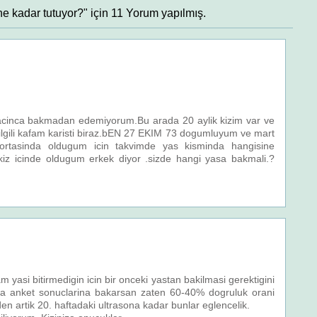
ne kadar tutuyor?" için 11 Yorum yapılmış.
 acinca bakmadan edemiyorum.Bu arada 20 aylik kizim var ve
e ilgili kafam karisti biraz.bEN 27 EKIM 73 dogumluyum ve mart
ortasinda oldugum icin takvimde yas kisminda hangisine
kiz icinde oldugum erkek diyor .sizde hangi yasa bakmali.?
asi bitirmedigin icin bir onceki yastan bakilmasi gerektigini
a anket sonuclarina bakarsan zaten 60-40% dogruluk orani
en artik 20. haftadaki ultrasona kadar bunlar eglencelik.