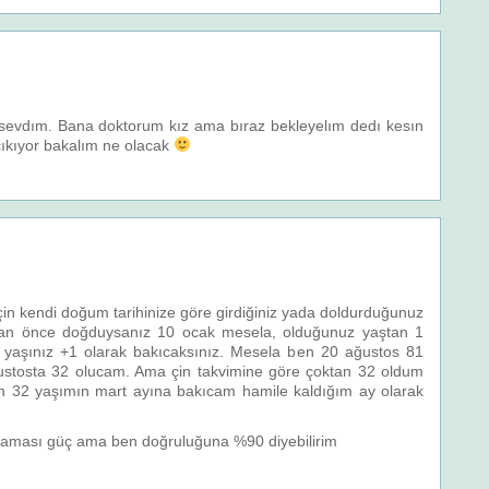
a sevdım. Bana doktorum kız ama bıraz bekleyelım dedı kesın
cıkıyor bakalım ne olacak
 için kendi doğum tarihinize göre girdiğiniz yada doldurduğunuz
ttan önce doğduysanız 10 ocak mesela, olduğunuz yaştan 1
 yaşınız +1 olarak bakıcaksınız. Mesela ben 20 ağustos 81
stosta 32 olucam. Ama çin takvimine göre çoktan 32 oldum
den 32 yaşımın mart ayına bakıcam hamile kaldığım ay olarak
naması güç ama ben doğruluğuna %90 diyebilirim