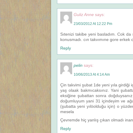
Guliz Anne
says:
23/03/2012 At 12:22 Pm
Sıtenizi takibe yeni basladım. Cok d
konusmadı. cın takvımıne gore erkek 
Reply
pelin
says:
10/06/2013 At 4:14 Am
Çin takvimi şubat 1de yeni yıla girdiği
yaş olaak bakmıcaksınız. Yani şuba
eksiğine şubattan sonra doğduysanız
doğumluyum yani 31 içindeyim ve ağu
(şubatta yeni yılöolduğu için) o yüz
mesela
Çevremde hiç yanlış çıkan olmadı ina
Reply