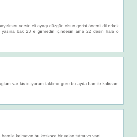
hayırlısını versin eli ayagı düzgün olsun gerisi önemli dil erkek
 yasına bak 23 e girmedin içindesin ama 22 desin hala o
lum var kis istiyorum takfime gore bu ayda hamile kalirsam
le hamile kalmayın bu koskoca bir yalan tutmuyo yani