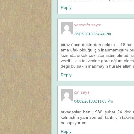
Reply
yasemin
says:
26/05/2010 At 4:44 Pm
biraz önce doktordan geldim… 18 hafta
ama ufak olduğu için inanmamıştım bu 
kızımda erkek çok istemiştim olmadı şim
verdi… cin takvimine göre oğlum olaca
değil bu sakın inanmayın hurafe allah 
Reply
çin
says:
04/09/2010 At 11:08 Pm
arkadaşlar ben 1986 şubat 24 doğu
kalmıştım yani son ad. tarihi çin takv
hesaplıyorum
Reply