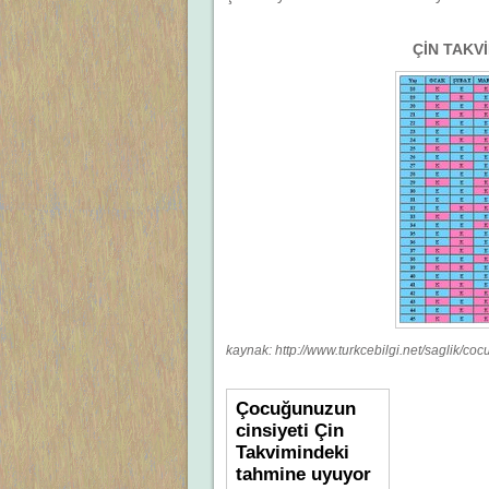
ÇİN TAKV
kaynak: http://www.turkcebilgi.net/saglik/coc
Çocuğunuzun
cinsiyeti Çin
Takvimindeki
tahmine uyuyor