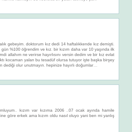
lık gebeyim. doktorum kız dedi 14 haftalıkkende kız demişti.
gün %100 öğrendim ve kız. bir kızım daha var 10 yaşında ilk
di allahım ne verirse hayırlısını versin dedim ve bir kız evlat
ktı kocaman yalan bu tesadüf olursa tutuyor işte başka birşey
ın dediği olur unutmayın. hepinize hayırlı doğumlar…
mluyum.. kızım var kızıma 2006 ..07 ocak ayında hamile
imine göre erkek ama kızım oldu nasıl oluyo yani ben mi yanlış