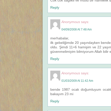
Cok cok saglikli ve mutlu bir hamilelik 
Reply
Anonymous
says:
04/09/2008 At 7:48 Am
merhabalar,
ilk gebeliğimde 20 yaşındayken bende
oldu. Şimdi 11+6 hamişim ve 22 yaşım
güvenmelimiyim bilmiyorum Allah bilir e
Reply
Anonymous
says:
01/03/2009 At 11:42 Am
bende 1987 ocak doğumluyum ocakta 
bakayım 23 mi
Reply