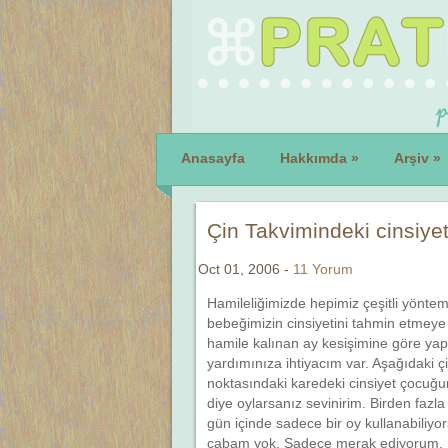
Anasayfa
Hakkımda
»
Arşiv
»
Çin Takvimindeki cinsiye
Oct 01, 2006 -
11 Yorum
Hamileliğimizde hepimiz çeşitli yönte
bebeğimizin cinsiyetini tahmin etmeye
hamile kalınan ay kesişimine göre yapı
yardımınıza ihtiyacım var. Aşağıdaki ç
noktasındaki karedeki cinsiyet çocuğu
diye oylarsanız sevinirim. Birden fazla
gün içinde sadece bir oy kullanabiliy
çabam yok. Sadece merak ediyorum. Be