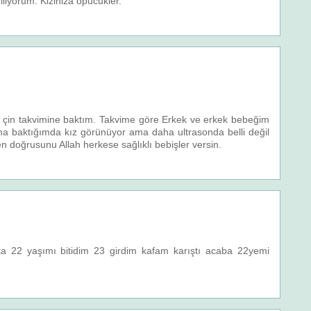
diliyorum. Kiziniza opucukler.
 çin takvimine baktım. Takvime göre Erkek ve erkek bebeğim
a baktığımda kız görünüyor ama daha ultrasonda belli değil
n doğrusunu Allah herkese sağlıklı bebişler versin.
22 yaşımı bitidim 23 girdim kafam karıştı acaba 22yemi