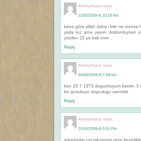
Anonymous
says:
11/05/2009 At 10:18 Am
bana göre allah daha i bilir ne verirse 
yada kız ama yasını doldurduysan o
yüzden 22 ye bak cnm…
Reply
Anonymous
says:
04/09/2009 At 7:09 Am
ben 25 7 1973 dogumluyum benim 3 og
kis gosukuyo dogrulugu varmidir
Reply
Anonymous
says:
25/10/2009 At 5:01 Pm
arkadaşlar çin takvimine göre kesinlik