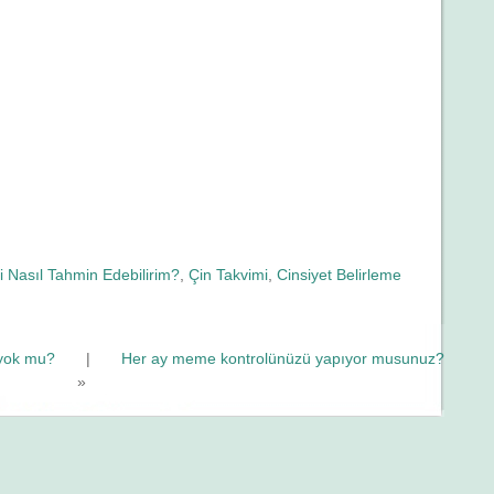
i Nasıl Tahmin Edebilirim?
,
Çin Takvimi
,
Cinsiyet Belirleme
 yok mu?
|
Her ay meme kontrolünüzü yapıyor musunuz?
»