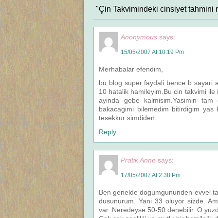
"Çin Takvimindeki cinsiyet tahmini 
Anonymous
says:
15/05/2007 At 10:19 Pm
Merhabalar efendim,
bu blog super faydali bence b sayari
10 hatalik hamileyim.Bu cin takvimi il
ayinda gebe kalmisim.Yasimin tam 
bakacagimi bilemedim bitirdigim yas 
tesekkur simdiden.
Reply
Pratik Anne
says:
17/05/2007 At 2:38 Pm
Ben genelde dogumgununden evvel tam y
dusunurum. Yani 33 oluyor sizde. Am
var. Neredeyse 50-50 denebilir. O yuzd