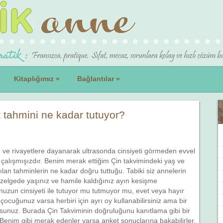
Kitaplığımız
»
Bağlantılar
»
t tahmini ne kadar tutuyor?
m ve rivayetlere dayanarak ultrasonda cinsiyeti görmeden evvel
 çalışmışızdır. Benim merak ettiğim Çin takvimindeki yaş ve
lan tahminlerin ne kadar doğru tuttuğu. Tabiki siz annelerin
izelgede yaşınız ve hamile kaldığınız ayın kesişme
nuzun cinsiyeti ile tutuyor mu tutmuyor mu, evet veya hayır
 çocuğunuz varsa herbiri için ayrı oy kullanabilirsiniz ama bir
orsunuz. Burada Çin Takviminin doğruluğunu kanıtlama gibi bir
nim gibi merak edenler varsa anket sonuçlarına bakabilirler.