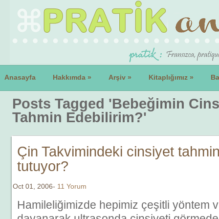
Anasayfa
Hakkımda
»
Arşiv
»
Kitaplığımız
»
Ba
Posts Tagged 'Bebeğimin Cinsi
Tahmin Edebilirim?'
Çin Takvimindeki cinsiyet tahmin
tutuyor?
Oct 01, 2006-
11 Yorum
Hamileliğimizde hepimiz çeşitli yöntem v
dayanarak ultrasonda cinsiyeti görmede