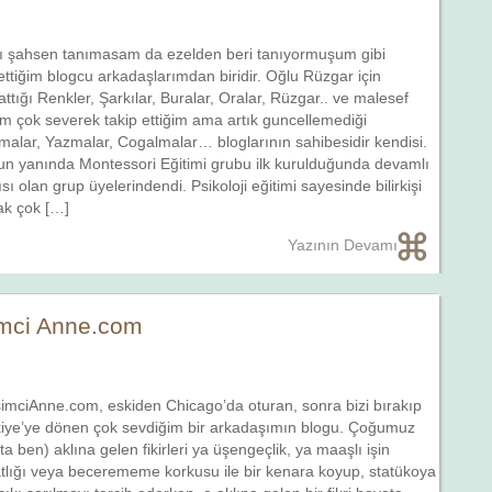
’ı şahsen tanımasam da ezelden beri tanıyormuşum gibi
ettiğim blogcu arkadaşlarımdan biridir. Oğlu Rüzgar için
attığı Renkler, Şarkılar, Buralar, Oralar, Rüzgar.. ve malesef
m çok severek takip ettiğim ama artık guncellemediği
alar, Yazmalar, Cogalmalar… bloglarının sahibesidir kendisi.
n yanında Montessori Eğitimi grubu ilk kurulduğunda devamlı
ısı olan grup üyelerindendi. Psikoloji eğitimi sayesinde bilirkişi
ak çok […]
Yazının Devamı
şimci Anne.com
şimciAnne.com, eskiden Chicago’da oturan, sonra bizi bırakıp
iye’ye dönen çok sevdiğim bir arkadaşımın blogu. Çoğumuz
ta ben) aklına gelen fikirleri ya üşengeçlik, ya maaşlı işin
tlığı veya becerememe korkusu ile bir kenara koyup, statükoya