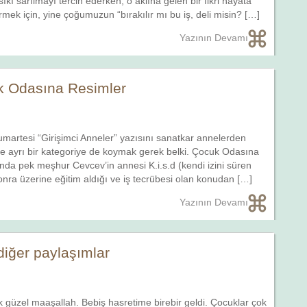
 sıkı sarılmayı tercih ederken, o aklına gelen bir fikri hayata
rmek için, yine çoğumuzun “bırakılır mı bu iş, deli misin? […]
Yazının Devamı
uk Odasına Resimler
umartesi “Girişimci Anneler” yazısını sanatkar annelerden
iye ayrı bir kategoriye de koymak gerek belki. Çocuk Odasına
nda pek meşhur Cevcev’in annesi K.i.s.d (kendi izini süren
sonra üzerine eğitim aldığı ve iş tecrübesi olan konudan […]
Yazının Devamı
diğer paylaşımlar
k güzel maaşallah. Bebiş hasretime birebir geldi. Çocuklar çok