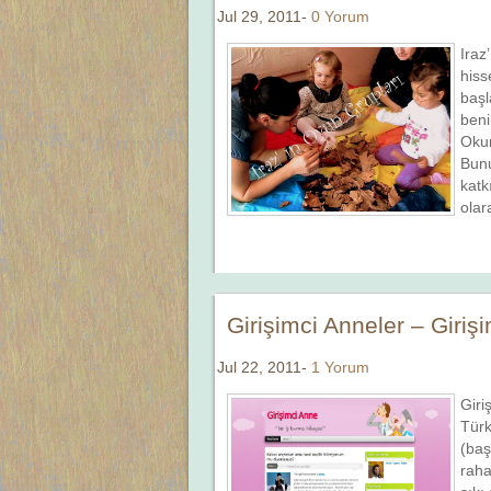
Jul 29, 2011-
0 Yorum
Iraz
hiss
başl
beni
Okum
Bunu
katk
olar
Girişimci Anneler – Giri
Jul 22, 2011-
1 Yorum
Giri
Türk
(baş
raha