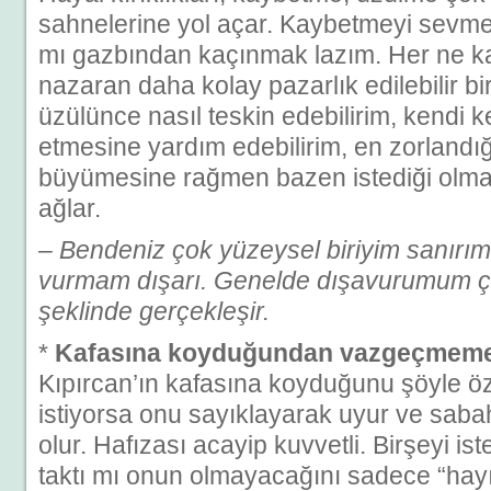
sahnelerine yol açar. Kaybetmeyi sevme
mı gazbından kaçınmak lazım. Her ne k
nazaran daha kolay pazarlık edilebilir bi
üzülünce nasıl teskin edebilirim, kendi k
etmesine yardım edebilirim, en zorlandığ
büyümesine rağmen bazen istediği olma
ağlar.
– Bendeniz çok yüzeysel biriyim sanırı
vurmam dışarı. Genelde dışavurumum 
şeklinde gerçekleşir.
*
Kafasına koyduğundan vazgeçmem
Kıpırcan’ın kafasına koyduğunu şöyle öze
istiyorsa onu sayıklayarak uyur ve sabah
olur. Hafızası acayip kuvvetli. Birşeyi is
taktı mı onun olmayacağını sadece “hayı