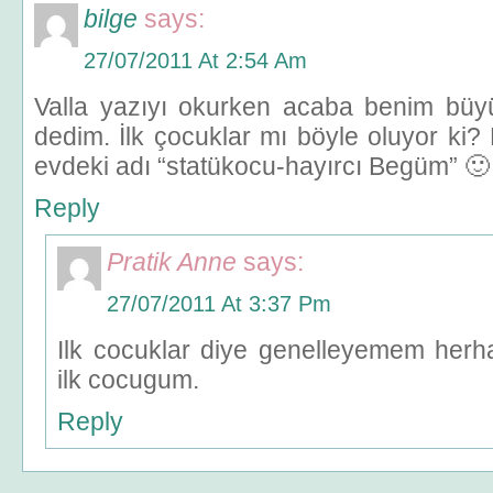
bilge
says:
27/07/2011 At 2:54 Am
Valla yazıyı okurken acaba benim büyü
dedim. İlk çocuklar mı böyle oluyor ki
evdeki adı “statükocu-hayırcı Begüm” 🙂
Reply
Pratik Anne
says:
27/07/2011 At 3:37 Pm
Ilk cocuklar diye genelleyemem her
ilk cocugum.
Reply