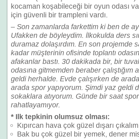
kocaman koşabileceği bir oyun odası va
için güvenli bir trampleni vardı.
– Son zamanlarda farkettim ki ben de a
Ufakken de böyleydim. İlkokulda ders s
duramaz dolaşırdım. En son projemde 
kadar müşterinin ofisinde toplantı odas
afakanlar bastı. 30 dakikada bir, bir tuva
odasına gitmemden beraber çalıştığım a
geldi herhalde. Evde çalışırken de arad
arada spor yapıyorum. Şimdi yaz geldi
sokaklara atıyorum. Günde bir saat s
rahatlayamıyor.
* Ilk tepkinin olumsuz olması:
Kıpırcan hava çok güzel dışarı çıkalı
Bak bu çok güzel bir yemek, dener mi