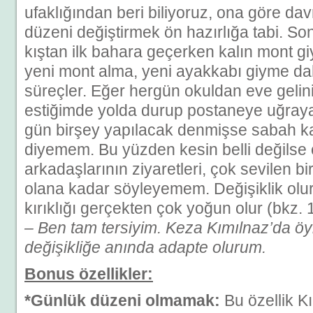
ufaklığından beri biliyoruz, ona göre da
düzeni değiştirmek ön hazırlığa tabi. S
kıştan ilk bahara geçerken kalın mont g
yeni mont alma, yeni ayakkabı giyme dah
süreçler. Eğer hergün okuldan eve gelin
estiğimde yolda durup postaneye uğray
gün birşey yapılacak denmişse sabah kal
diyemem. Bu yüzden kesin belli değilse 
arkadaşlarının ziyaretleri, çok sevilen bi
olana kadar söyleyemem. Değişiklik ol
kırıklığı gerçekten çok yoğun olur (bkz.
– Ben tam tersiyim. Keza Kımılnaz’da ö
değişikliğe anında adapte olurum.
Bonus özellikler:
*Günlük düzeni olmamak:
Bu özellik Kı