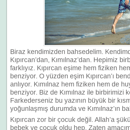
Biraz kendimizden bahsedelim. Kendim
Kıpırcan’dan, Kımılnaz’dan. Hepimiz bir
farklıyız. Kıpırcan eşime hem fiziken he
benziyor. O yüzden eşim Kıpırcan’ı ben
anlıyor. Kımılnaz hem fiziken hem de hu
benziyor. Biz de Kımılnaz ile birbirimizi 
Farkederseniz bu yazının büyük bir kısm
yoğunlaşmış durumda ve Kımılnaz’ın bah
Kıpırcan zor bir çocuk değil. Allah’a şükü
bebek ve çocuk oldu hep. Zaten amacım 