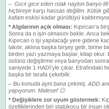
– Gıcır gıcır eden ıslak naylon banyo lif
hiçbireye karşı hassas değilim. Kütük gib
kafam eskisi kadar gürültüyü kaldırmıyor
* Algılarının açık olması:
Kıpırcan’a bir
Sonra da o işin olmasını bekle. Anca be
Kıpırcan o işi yapılacağı yere gidene kad
takılır, aklına başka birşey gelir, birine b
birden yazı yazmaya başlar, kitap okur.
üstünü değiştirme veya banyodan sonra
saniyede 1 HADİ’yle çıkar. Etrafındaki he
başka bir tarafa çekebilir.
– Bu konuda ayni bana çekmiş. ADD ann
yapıyorum. Malesef 🙂
* Değişiklere zor uyum göstermek:
Kıp
özelliklerinden biri statükocu bir insan 