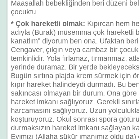
Maaşallah bebekliğinden beri düzeni bell
çocuktu.
* Çok hareketli olmak:
Kıpırcan hem h
adıyla (Burak) müsemma çok hareketli bi
kanatlım” diyorum ben ona. Ufaktan ber
Cengaver, çılgın veya cambaz bir çocuk 
temkinlidir. Yola fırlamaz, tırmanmaz, 
yerinde duramaz. Bir yerde bekleyecekse
Bugün sırtına plajda krem sürmek için ö
kıpır hareket halindeydi durmadı. Bu be
sakıncası olmayan bir durum. Ona göre 
hareket imkanı sağlıyoruz. Gerekli sınırlar
harcamasını sağlıyoruz. Uzun yolculukl
koşturuyoruz. Okul sonrası spora götür
durmaksızın hareket imkanı sağlayan k
Evimizi (Allaha şükür imanımız oldu da) 