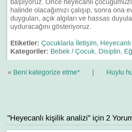
başlıyoruz. Önce heyecanlı çocuğumuzla 
halinde olacağımızı çalışıp, sonra ona 
duyguları, açık algıları ve hassas duyula
uyduracağını gösteriyoruz.
Etiketler:
Çocuklarla İletişim
,
Heyecanlı 
Kategoriler:
Bebek / Çocuk
,
Disiplin
,
Eğ
«
Beni kategorize etme*
|
Huylu h
"Heyecanlı kişilik analizi" için 2 Yoru