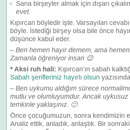
Sana birşeyler almak için dışarı çıkal
evet.
Kıpırcan böyledir işte. Varsayılan cevabı
böyle. İstediği birşey olsa bile önce hayı
düşünce kabul eder.
– Ben hemen hayır demem, ama hemen
Zamanla öğreniyor insan 😉
* Aksi ruh hali:
Kıpırcan’ın sabah kalktı
Sabah şerifleriniz hayırlı olsun
yazısında
– Ben uykumu aldığım sürece normalimdi
mutlu ve olumluyumdur. Ancak uykusuz 
temkinle yaklaşınız. 🙂
Önce çocuğumuzun, sonra kendimizin en
Analiz ettik, anladık, anlaştık. Bir sonr