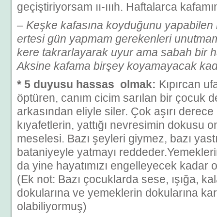
geçiştiriyorsam ıı-ıııh. Haftalarca kafamın
– Keşke kafasına koyduğunu yapabilen 
ertesi gün yapmam gerekenleri unutma
kere takrarlayarak uyur ama sabah bir ha
Aksine kafama birşey koyamayacak kada
* 5 duyusu hassas olmak:
Kıpırcan ufa
öptüren, canım cicim sarılan bir çocuk de
arkasından eliyle siler. Çok aşırı derece
kıyafetlerin, yattığı nevresimin dokusu on
meselesi. Bazı şeyleri giymez, bazı yastık
bataniyeyle yatmayı reddeder.Yemekle
da yine hayatımızı engelleyecek kadar 
(Ek not: Bazı çocuklarda sese, ışığa, ka
dokularına ve yemeklerin dokularına kar
olabiliyormuş)