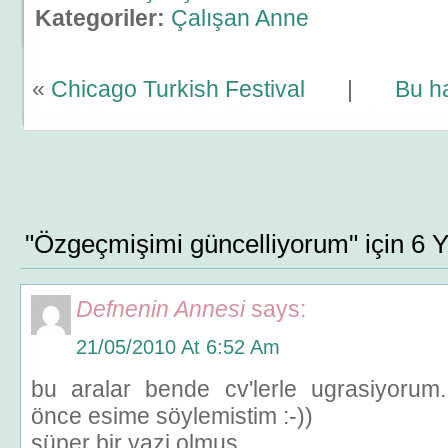
Kategoriler:
Çalışan Anne
«
Chicago Turkish Festival
|
Bu h
"Özgeçmişimi güncelliyorum" için 6 
Defnenin Annesi
says:
21/05/2010 At 6:52 Am
bu aralar bende cv'lerle ugrasiyorum.
önce esime söylemistim :-))
süper bir yazi olmus…