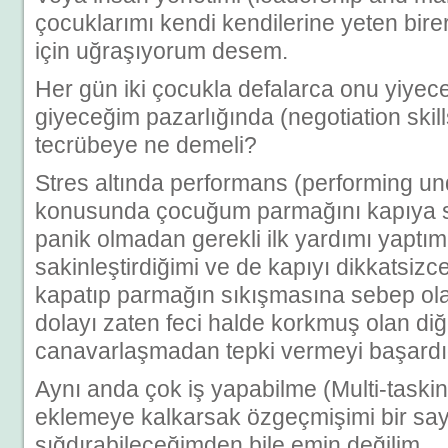
çocuklarımı kendi kendilerine yeten bire
için uğraşıyorum desem.
Her gün iki çocukla defalarca onu yiyec
giyeceğim pazarlığında (negotiation skil
tecrübeye ne demeli?
Stres altında performans (performing un
konusunda çocuğum parmağını kapıya sı
panik olmadan gerekli ilk yardımı yaptı
sakinleştirdiğimi ve de kapıyı dikkatsizc
kapatıp parmağın sıkışmasına sebep o
dolayı zaten feci halde korkmuş olan d
canavarlaşmadan tepki vermeyi başard
Aynı anda çok iş yapabilme (Multi-taskin
eklemeye kalkarsak özgeçmişimi bir sa
sığdırabileceğimden bile emin değilim.