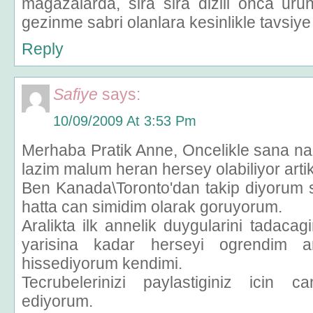
magazalarda, sira sira dizili onca uru
gezinme sabri olanlara kesinlikle tavsiye
Reply
Safiye
says:
10/09/2009 At 3:53 Pm
Merhaba Pratik Anne, Oncelikle sana 
lazim malum heran hersey olabiliyor artik
Ben Kanada\Toronto'dan takip diyorum si
hatta can simidim olarak goruyorum.
Aralikta ilk annelik duygularini tadac
yarisina kadar herseyi ogrendim 
hissediyorum kendimi.
Tecrubelerinizi paylastiginiz icin c
ediyorum.