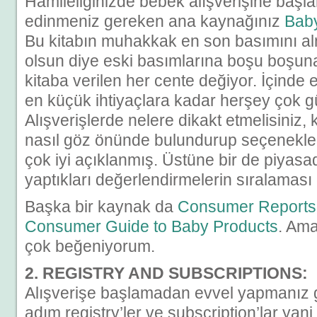
Hamileliğinizde bebek alışverişine baş
edinmeniz gereken ana kaynağınız
Bab
Bu kitabın muhakkak en son basımını al
olsun diye eski basımlarına boşu boşun
kitaba verilen her cente değiyor. İçind
en küçük ihtiyaçlara kadar herşey çok g
Alışverişlerde nelere dikakt etmelisiniz, k
nasıl göz önünde bulundurup seçenekler
çok iyi açıklanmış. Üstüne bir de piyasa
yaptıkları değerlendirmelerin sıralaması 
Başka bir kaynak da
Consumer Reports
Consumer Guide to Baby Products
. Ama
çok beğeniyorum.
2. REGISTRY AND SUBSCRIPTIONS:
Alışverişe başlamadan evvel yapmanız g
adım registry’ler ve subscription’lar yani 