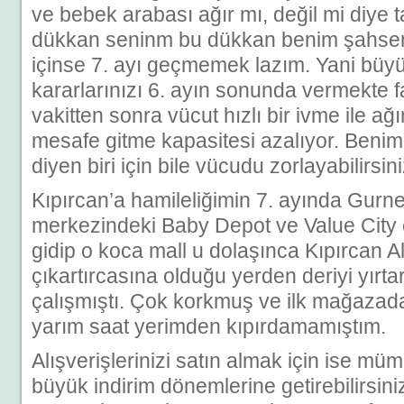
ve bebek arabası ağır mı, değil mi diye 
dükkan seninm bu dükkan benim şahse
içinse 7. ayı geçmemek lazım. Yani bü
kararlarınızı 6. ayın sonunda vermekte 
vakitten sonra vücut hızlı bir ivme ile ağ
mesafe gitme kapasitesi azalıyor. Benim
diyen biri için bile vücudu zorlayabilirsini
Kıpırcan’a hamileliğimin 7. ayında Gurnee
merkezindeki Baby Depot ve Value City 
gidip o koca mall u dolaşınca Kıpırcan Al
çıkartırcasına olduğu yerden deriyi yırt
çalışmıştı. Çok korkmuş ve ilk mağazad
yarım saat yerimden kıpırdamamıştım.
Alışverişlerinizi satın almak için ise m
büyük indirim dönemlerine getirebilirsin