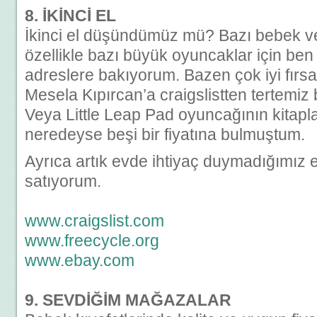
8. İKİNCİ EL
İkinci el düşündümüz mü? Bazı bebek ve
özellikle bazı büyük oyuncaklar için ben i
adreslere bakıyorum. Bazen çok iyi fırsatl
Mesela Kıpırcan’a craigslistten tertemiz 
Veya Little Leap Pad oyuncağının kitapl
neredeyse beşi bir fiyatına bulmuştum.
Ayrıca artık evde ihtiyaç duymadığımız 
satıyorum.
www.craigslist.com
www.freecycle.org
www.ebay.com
9. SEVDİĞİM MAĞAZALAR