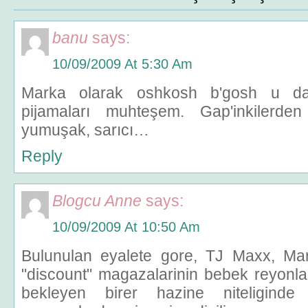
banu
says:
10/09/2009 At 5:30 Am
Marka olarak oshkosh b'gosh u da ö
pijamaları muhteşem. Gap'inkilerde
yumuşak, sarıcı…
Reply
Blogcu Anne
says:
10/09/2009 At 10:50 Am
Bulunulan eyalete gore, TJ Maxx, Mar
"discount" magazalarinin bebek reyonla
bekleyen birer hazine niteligind