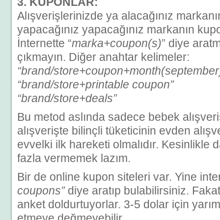
3. KUPONLAR:
Alışverişlerinizde ya alacağınız markanı
yapacağınız yapacağınız markanın kuponl
İnternette “
marka+coupon(s)
” diye arat
çıkmayın. Diğer anahtar kelimeler:
“brand/store+coupon+month(september
“brand/store+printable coupon”
“brand/store+deals”
Bu metod aslında sadece bebek alışverişi
alışverişte bilinçli tüketicinin evden alı
evvelki ilk hareketi olmalıdır. Kesinlikl
fazla vermemek lazım.
Bir de online kupon siteleri var. Yine int
coupons”
diye aratıp bulabilirsiniz. Faka
anket doldurtuyorlar. 3-5 dolar için yarı
etmeye değmeyebilir.