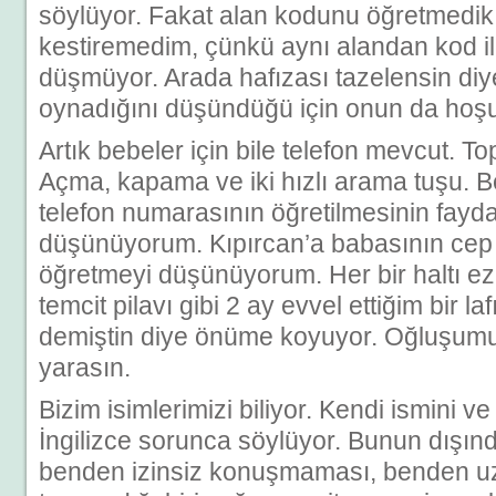
söylüyor. Fakat alan kodunu öğretmedik.
kestiremedim, çünkü aynı alandan kod il
düşmüyor. Arada hafızası tazelensin diy
oynadığını düşündüğü için onun da hoşu
Artık bebeler için bile telefon mevcut. To
Açma, kapama ve iki hızlı arama tuşu. Be
telefon numarasının öğretilmesinin fayd
düşünüyorum. Kıpırcan’a babasının cep
öğretmeyi düşünüyorum. Her bir haltı ez
temcit pilavı gibi 2 ay evvel ettiğim bir l
demiştin diye önüme koyuyor. Oğluşumun 
yarasın.
Bizim isimlerimizi biliyor. Kendi ismini 
İngilizce sorunca söylüyor. Bunun dışın
benden izinsiz konuşmaması, benden 