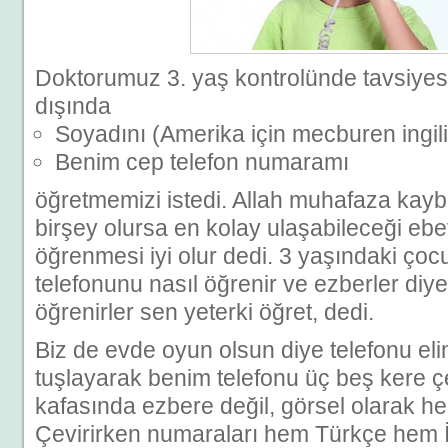
Doktorumuz 3. yaş kontrolünde tavsiyesi 
dışında
Soyadını (Amerika için mecburen ingili
Benim cep telefon numaramı
öğretmemizi istedi. Allah muhafaza kay
birşey olursa en kolay ulaşabileceği eb
öğrenmesi iyi olur dedi. 3 yaşındaki çoc
telefonunu nasıl öğrenir ve ezberler diy
öğrenirler sen yeterki öğret, dedi.
Biz de evde oyun olsun diye telefonu eli
tuşlayarak benim telefonu üç beş kere ç
kafasında ezbere değil, görsel olarak h
Çevirirken numaraları hem Türkçe hem İn