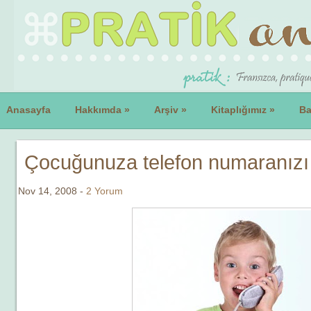
Anasayfa
Hakkımda
»
Arşiv
»
Kitaplığımız
»
Ba
Çocuğunuza telefon numaranızı 
Nov 14, 2008 -
2 Yorum