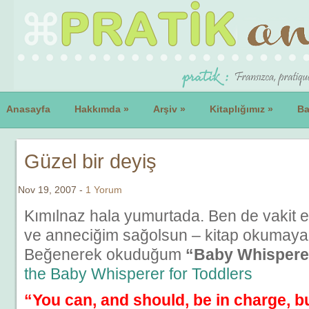
Anasayfa
Hakkımda
»
Arşiv
»
Kitaplığımız
»
Ba
Güzel bir deyiş
Nov 19, 2007 -
1 Yorum
Kımılnaz hala yumurtada. Ben de vakit 
ve anneciğim sağolsun – kitap okumay
Beğenerek okuduğum
“Baby Whispere
the Baby Whisperer for Toddlers
“You can, and should, be in charge, b