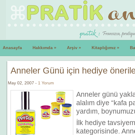
Anasayfa
Hakkımda
»
Arşiv
»
Kitaplığımız
»
Ba
Anneler Günü için hediye önerile
May 02, 2007 -
1 Yorum
Anneler günü yakla
alalım diye “kafa pa
yardım, boynumuz
İlk hediye tavsiye
kategorisinde. Ann