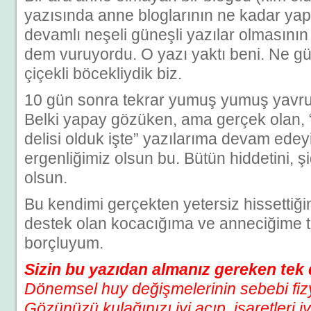
yazısında anne bloglarının ne kadar ya
devamlı neşeli güneşli yazılar olmasını
dem vuruyordu. O yazı yaktı beni. Ne güz
çiçekli böcekliydik biz.
10 gün sonra tekrar yumuş yumuş yavru
Belki yapay gözüken, ama gerçek olan, “b
delisi olduk işte” yazılarıma devam edey
ergenliğimiz olsun bu. Bütün hiddetini, şid
olsun.
Bu kendimi gerçekten yetersiz hissetti
destek olan kocacığıma ve anneciğime 
borçluyum.
Sizin bu yazıdan almanız gereken tek 
Dönemsel huy değişmelerinin sebebi fizyol
Gözünüzü kulağınızı iyi açıp, işaretleri i