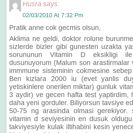
Husra
says:
02/03/2010 At 7:32 Pm
Pratik anne cok gecmis olsun,
Aklima ne geldi, doktor rolune burun
sizlerde bizler gibi gunesten uzakta y
sorununun Vitamin D eksikligi ile i
dusunuyorum (Malum son arastirmalar vi
immmune sisteminin cokmesine sebep 
Ben kizlara 2000 iu (evet yanlis d
yetiskinlere onerilen miktar) gunluk vit
3 aydir) ve gecen hafta test yaptirdim, 
daha yeni gorduler. Biliyorsun tavsiye ed
50-75 ng arasinda olmasi gerekiyor. 
vitamin d seviyesinin en dusuk oldugu
takviyesiyle kulak iltihabini kesin yene