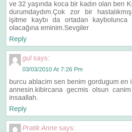
ve 32 yaşında koca bir kadın olan ben 
durumdaydım.Çok zor bir hastalıkmış 
işitme kaybı da ortadan kaybolunca h
olacağına eminim.Sevgiler
Reply
gul
says:
03/03/2010 At 7:26 Pm
burcu ablacim sen benim gordugum en ilgil
annesin.kibircana gecmis olsun canim
insaallah.
Reply
Pratik Anne
says: