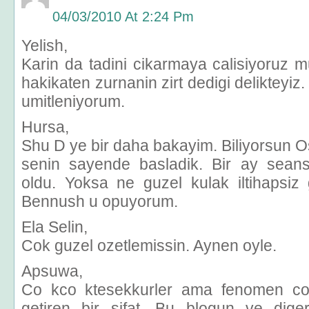
04/03/2010 At 2:24 Pm
Yelish,
Karin da tadini cikarmaya calisiyoru
hakikaten zurnanin zirt dedigi delikteyiz.
umitleniyorum.
Hursa,
Shu D ye bir daha bakayim. Biliyorsun O
senin sayende basladik. Bir ay seansi
oldu. Yoksa ne guzel kulak iltihapsiz 
Bennush u opuyorum.
Ela Selin,
Cok guzel ozetlemissin. Aynen oyle.
Apsuwa,
Co kco ktesekkurler ama fenomen cok
getiren bir sifat. Bu blogun ve dige