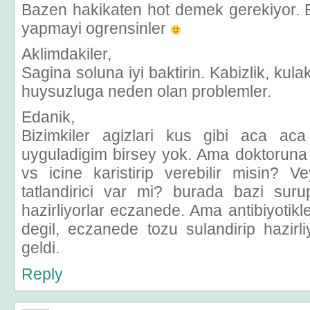
Bazen hakikaten hot demek gerekiyor. B
yapmayi ogrensinler
Aklimdakiler,
Sagina soluna iyi baktirin. Kabizlik, kulak
huysuzluga neden olan problemler.
Edanik,
Bizimkiler agizlari kus gibi aca aca 
uyguladigim birsey yok. Ama doktorun
vs icine karistirip verebilir misin?
tatlandirici var mi? burada bazi surupl
hazirliyorlar eczanede. Ama antibiyotikl
degil, eczanede tozu sulandirip hazirli
geldi.
Reply