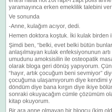
ertesi hafta höt zöt rapt-ı zapt polis anne
yaramayınca erken emeklilik talebini ve
Ve sonunda
-Anne, kulağım acıyor, dedi.
Hemen doktora koştuk. İki kulak birden i
Şimdi ben, “belki, evet belki bütün bunla
anlaşılmayan kulak enfeksiyonunun artı et
umudunu amoksisilin ile osteopatik mas
olarak bloga geri dönüş yapıyorum. Çünk
“hayır, artık çocuğum beni sevmiyor” diy
çocuğuma ulaşamıyorum diye kendimi yi
döndüm diye bana kırgın diye ikiye bölü
sonraki okuyacağım cümle çözümüm ola
kitap okuyorum.
Bir ara anne olmayan bir blogcu (kim ol