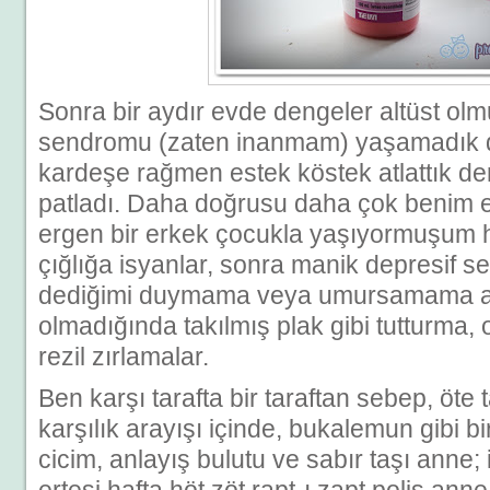
Sonra bir aydır evde dengeler altüst olm
sendromu (zaten inanmam) yaşamadık de
kardeşe rağmen estek köstek atlattık de
patladı. Daha doğrusu daha çok benim e
ergen bir erkek çocukla yaşıyormuşum hi
çığlığa isyanlar, sonra manik depresif ses
dediğimi duymama veya umursamama am
olmadığında takılmış plak gibi tutturma, 
rezil zırlamalar.
Ben karşı tarafta bir taraftan sebep, öte 
karşılık arayışı içinde, bukalemun gibi b
cicim, anlayış bulutu ve sabır taşı anne