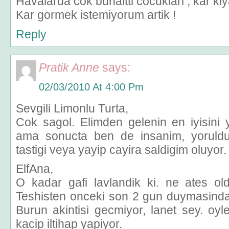
Havalarda cok bunaltti cocuklari , kar kiy
Kar gormek istemiyorum artik !
Reply
Pratik Anne
says:
02/03/2010 At 4:00 Pm
Sevgili Limonlu Turta,
Cok sagol. Elimden gelenin en iyisini
ama sonucta ben de insanim, yoruldug
tastigi veya yayip cayira saldigim oluyor.
ElfAna,
O kadar gafi lavlandik ki. ne ates ol
Teshisten onceki son 2 gun duymasindak
Burun akintisi gecmiyor, lanet sey. oyle
kacip iltihap yapiyor.