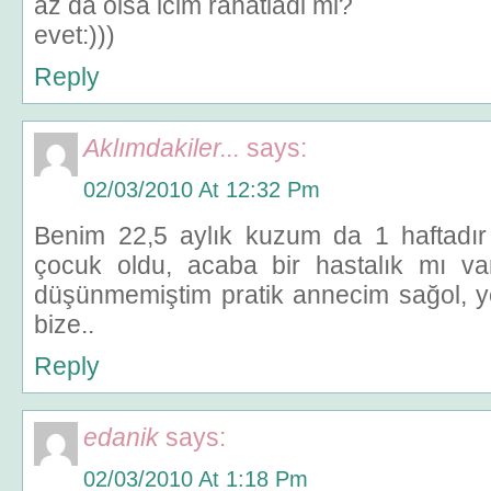
az da olsa icim rahatladi mi?
evet:)))
Reply
Aklımdakiler...
says:
02/03/2010 At 12:32 Pm
Benim 22,5 aylık kuzum da 1 haftadı
çocuk oldu, acaba bir hastalık mı va
düşünmemiştim pratik annecim sağol, ye
bize..
Reply
edanik
says:
02/03/2010 At 1:18 Pm