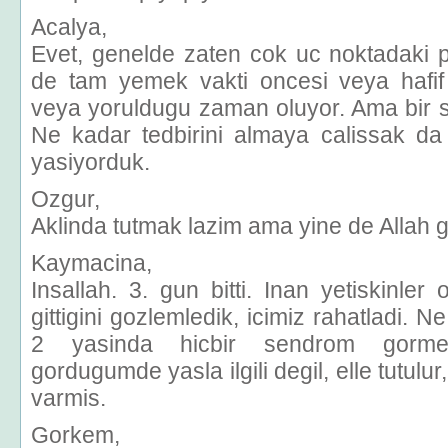
Acalya,
Evet, genelde zaten cok uc noktadaki p
de tam yemek vakti oncesi veya hafif
veya yoruldugu zaman oluyor. Ama bir su
Ne kadar tedbirini almaya calissak d
yasiyorduk.
Ozgur,
Aklinda tutmak lazim ama yine de Allah 
Kaymacina,
Insallah. 3. gun bitti. Inan yetiskinler
gittigini gozlemledik, icimiz rahatladi.
2 yasinda hicbir sendrom gorm
gordugumde yasla ilgili degil, elle tutulu
varmis.
Gorkem,