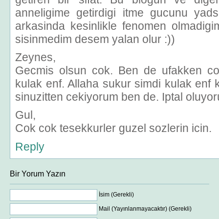
anneligime getirdigi itme gucunu y
arkasinda kesinlikle fenomen olmadigim
sisinmedim desem yalan olur :))
Zeynes,
Gecmis olsun cok. Ben de ufakken c
kulak enf. Allaha sukur simdi kulak enf
sinuzitten cekiyorum ben de. Iptal oluyo
Gul,
Cok cok tesekkurler guzel sozlerin icin.
Reply
Bir Yorum Yazın
İsim (Gerekli)
Mail (Yayınlanmayacaktır) (Gerekli)