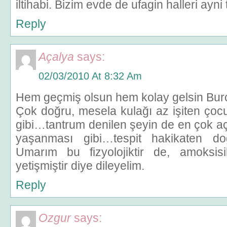
iltihabi. Bizim evde de ufagin halleri ayni ta
Reply
Açalya
says:
02/03/2010 At 8:32 Am
Hem geçmiş olsun hem kolay gelsin Bur
Çok doğru, mesela kulağı az işiten çocu
gibi…tantrum denilen şeyin de en çok a
yaşanması gibi…tespit hakikaten d
Umarım bu fizyolojiktir de, amoksisi
yetişmiştir diye dileyelim.
Reply
Ozgur
says: