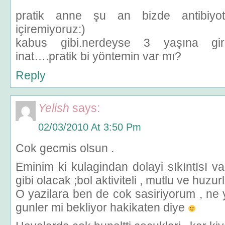
pratik anne şu an bizde antibiyoti
içiremiyoruz:)
kabus gibi.nerdeyse 3 yaşına g
inat….pratik bi yöntemin var mı?
Reply
Yelish
says:
02/03/2010 At 3:50 Pm
Cok gecmis olsun .
Eminim ki kulagindan dolayi sIkIntIsI va
gibi olacak ;bol aktiviteli , mutlu ve huzurl
O yazilara ben de cok sasiriyorum , ne y
gunler mi bekliyor hakikaten diye