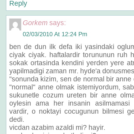
Reply
Gorkem
says:
02/03/2010 At 12:24 Pm
ben de dun ilk defa iki yasindaki ogl
ciyak ciyak. haftalardir torununun ruh ha
sokak ortasinda kendini yerden yere atm
yapilmadigi zaman mr. hyde'a donusmes
"sonunda kizim, sen de normal bir anne
"normal" anne olmak istemiyordum, sabir
sukunetle cozum ureten bir anne olma
oylesin ama her insanin asilmamasi 
vardir, o noktayi cocugunun bilmesi ge
dedi.
vicdan azabim azaldi mi? hayir.