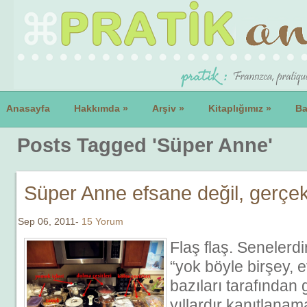
Anasayfa
Hakkımda
»
Arşiv
»
Kitaplığımız
»
Ba
Posts Tagged 'Süper Anne'
Süper Anne efsane değil, gerçe
Sep 06, 2011-
15 Yorum
Flaş flaş. Senelerdi
“yok böyle birşey, 
bazıları tarafından 
yıllardır kanıtlana