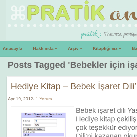
Anasayfa
Hakkımda
»
Arşiv
»
Kitaplığımız
»
Ba
Posts Tagged 'Bebekler için işar
Hediye Kitap – Bebek İşaret Dili’
Apr 19, 2012-
1 Yorum
Bebek işaret dili Y
Hediye kitap çekili
çok teşekkür ediyo
Dili‘ni kazanan ok