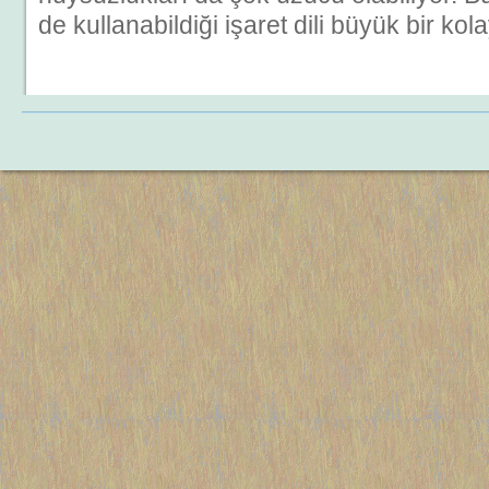
de kullanabildiği işaret dili büyük bir kol