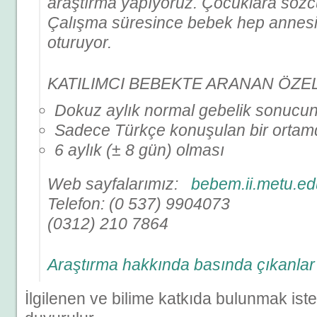
araştırma yapıyoruz. Çocuklara sözcü
Çalışma süresince bebek hep annes
oturuyor.
KATILIMCI BEBEKTE ARANAN ÖZE
Dokuz aylık normal gebelik sonucu
Sadece Türkçe konuşulan bir orta
6 aylık (± 8 gün) olması
Web sayfalarımız:
bebem.ii.metu.edu
Telefon: (0 537) 9904073
(0312) 210 7864
Araştırma hakkında basında çıkanlar
İlgilenen ve bilime katkıda bulunmak is