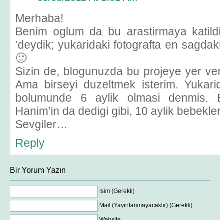
Merhaba!
Benim oglum da bu arastirmaya katil
‘deydik; yukaridaki fotografta en sagd
🙂
Sizin de, blogunuzda bu projeye yer ve
Ama birseyi duzeltmek isterim. Yukarid
bolumunde 6 aylik olmasi denmis. B
Hanim’in da dedigi gibi, 10 aylik bebekler
Sevgiler…
Reply
Bir Yorum Yazın
İsim (Gerekli)
Mail (Yayınlanmayacaktır) (Gerekli)
Website