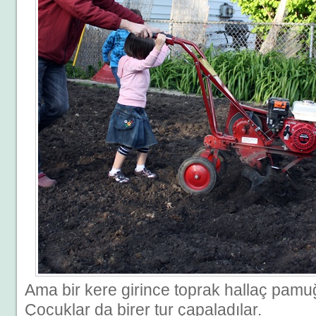
Ama bir kere girince toprak hallaç pamuğ
Çocuklar da birer tur çapaladılar.