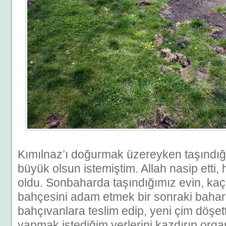
Kımılnaz’ı doğurmak üzereyken taşındığ
büyük olsun istemiştim. Allah nasip etti, 
oldu. Sonbaharda taşındığımız evin, ka
bahçesini adam etmek bir sonraki baha
bahçıvanlara teslim edip, yeni çim döşet
yapmak istediğim yerlerini kazdırıp org