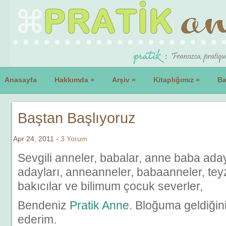
Anasayfa
Hakkımda
»
Arşiv
»
Kitaplığımız
»
Ba
Baştan Başlıyoruz
Apr 24, 2011 -
3 Yorum
Sevgili anneler, babalar, anne baba ada
adayları, anneanneler, babaanneler, teyz
bakıcılar ve bilimum çocuk severler,
Bendeniz
Pratik Anne
. Bloğuma geldiğini
ederim.