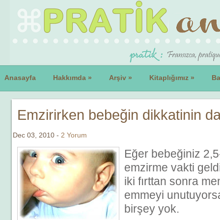
Anasayfa
Hakkımda
»
Arşiv
»
Kitaplığımız
»
Ba
Emzirirken bebeğin dikkatinin d
Dec 03, 2010 -
2 Yorum
Eğer bebeğiniz 2,5
emzirme vakti geld
iki fırttan sonra m
emmeyi unutuyorsa
birşey yok.