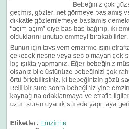
Bebeğiniz çok güze
geçmiş, gözleri net görmeye başlamış ve a
dikkatle gözlemlemeye başlamış demekt
“açım açım” diye bas bas bağırıp, iki em
olduklarını unutup emmeyi bırakabilirler.
Bunun için tavsiyem emzirme işini etrafta
çekecek nesne veya ses olmayan çok s
loş ışıkta yapmanız. Eğer bebeğiniz mü
olsanız bile üstünüze bebeğinizi çok ra
örtü örtebilirsiniz, ki bebeğinizin gözü 
Belli bir süre sonra bebeğiniz yine emzi
kaynağına odaklanmaya ve etrafla ilgilen
uzun süren uyanık sürede yapmaya ger
Etiketler:
Emzirme