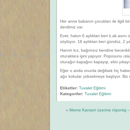
Her anne babanın çocukları ile ilgili b
derdimiz var.
Evet, hatun 6 aylıktan beri k.ak.asını o
söylüyor. 18 aylıktan beri gündüz, 2 
Hanım kız, bağımsız kendine becerikli 
oturaklara işini yapıyor. Poposunu ısla
oturağın kapağını kapayıp, elini yıkay
Eğer o anda onunla değilsek hiç haber v
ağır kokular yükselmeye başlıyor. Biz 
Etiketler:
Tuvalet Eğitimi
Kategoriler:
Tuvalet Eğitimi
«
Meme Kanseri üzerine röportaj – 