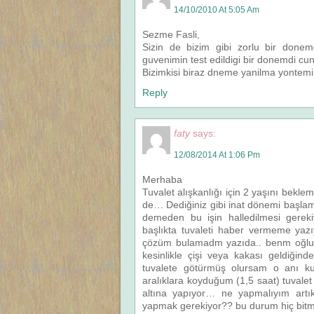
14/10/2010 At 5:05 Am
Sezme Fasli,
Sizin de bizim gibi zorlu bir don
guvenimin test edildigi bir donemdi cu
Bizimkisi biraz dneme yanilma yontemi 
Reply
faty
says:
12/08/2014 At 1:06 Pm
Merhaba
Tuvalet alışkanlığı için 2 yaşını bek
de… Dediğiniz gibi inat dönemi başlama
demeden bu işin halledilmesi gereki
başlıkta tuvaleti haber vermeme yaz
çözüm bulamadm yazıda.. benm oğlum 
kesinlikle çişi veya kakası geldiği
tuvalete götürmüş olursam o anı kur
aralıklara koyduğum (1,5 saat) tuvale
altına yapıyor… ne yapmalıyım artık
yapmak gerekiyor?? bu durum hiç bitme