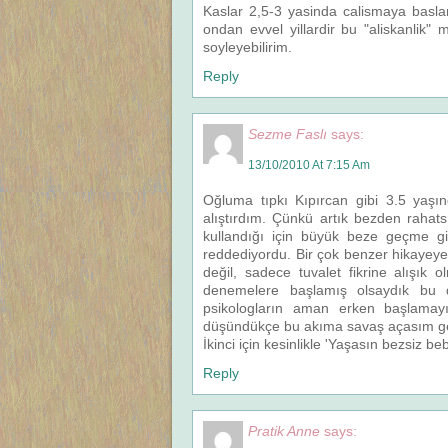
Kaslar 2,5-3 yasinda calismaya baslar 
ondan evvel yillardir bu "aliskanlik" 
soyleyebilirim.
Reply
Sezme Faslı
says:
13/10/2010 At 7:15 Am
Oğluma tıpkı Kıpırcan gibi 3.5 yaşı
alıştırdım. Çünkü artık bezden rahat
kullandığı için büyük beze geçme gi
reddediyordu. Bir çok benzer hikayeye i
değil, sadece tuvalet fikrine alışı
denemelere başlamış olsaydık bu 
psikologların aman erken başlamayı
düşündükçe bu akıma savaş açasım ge
İkinci için kesinlikle 'Yaşasın bezsiz be
Reply
Pratik Anne
says: