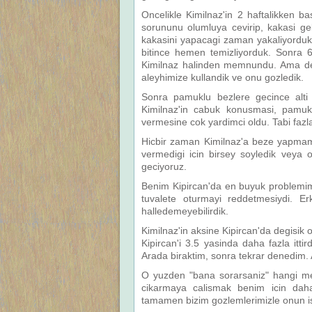
Oncelikle Kimilnaz'in 2 haftalikken 
sorununu olumluya cevirip, kakasi gel
kakasini yapacagi zaman yakaliyorduk.
bitince hemen temizliyorduk. Sonra 
Kimilnaz halinden memnundu. Ama ded
aleyhimize kullandik ve onu gozledik.
Sonra pamuklu bezlere gecince alti i
Kimilnaz'in cabuk konusmasi, pamukl
vermesine cok yardimci oldu. Tabi fazl
Hicbir zaman Kimilnaz'a beze yapmamas
vermedigi icin birsey soyledik veya o
geciyoruz.
Benim Kipircan'da en buyuk problemim 
tuvalete oturmayi reddetmesiydi. E
halledemeyebilirdik.
Kimilnaz'in aksine Kipircan'da degisik
Kipircan'i 3.5 yasinda daha fazla ittir
Arada biraktim, sonra tekrar denedim. A
O yuzden "bana sorarsaniz" hangi met
cikarmaya calismak benim icin daha it
tamamen bizim gozlemlerimizle onun isar