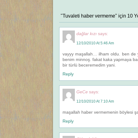
"Tuvaleti haber vermeme" için 10 Y
dağlar kızı
says:
12/10/2010 At 5:46 Am
vayyy maşallah… ilham oldu. ben de 
benim minnoş. fakat kaka yapmaya baş
bir türlü beceremedim yani.
Reply
GeCe
says:
12/10/2010 At 7:10 Am
maşallah haber vermemenin böylesi ş
Reply