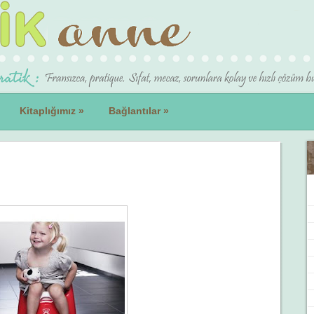
Kitaplığımız
»
Bağlantılar
»