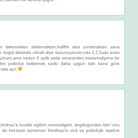
 itelemekten alistirmaktan,hafifte olsa zorlamaktan yana
nce dogal akisinda olmali diye dusunuyorum,oda 2,2,5yas arasi
uyorum,ama neden 6 aylik yada oncesinden baslamaliyima bir
tini psikoloji beklemek sanki daha uygun tabi bana gore
e oda ayri
Kimilnaz'a tuvalet egitimi vermedigimi, dogdugundan beri onu
ve de herseyin tamamen Kimilnaz'in vicit ve psikolojik saatine