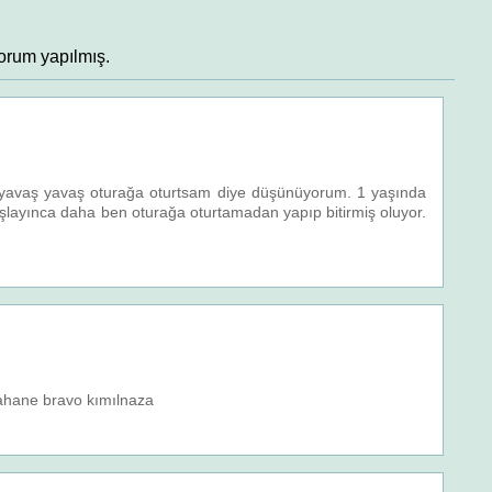
orum yapılmış.
yavaş yavaş oturağa oturtsam diye düşünüyorum. 1 yaşında
layınca daha ben oturağa oturtamadan yapıp bitirmiş oluyor.
ahane bravo kımılnaza