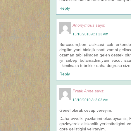
Reply
Anonymous
says:
13/10/2010 At 1:23 Am
Burcucum,ben acikcasi cok erkenden
degilim,yani biolojik saati zamni geli
ozaman tabi elimden gelen destek ol
iyi sebep bulamadim.yani vucut saa
..kimilnaza tebrikler daha dogrusu siz
Reply
Pratik Anne
says:
13/10/2010 At 3:03 Am
Genel olarak cevap vereyim.
Daha evvelki yazilarimi okuduysaniz, 
gozleyerek aliskanlik yerlestirdigimi 
gore gelistigini velirteyim.