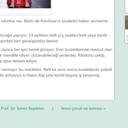
ir sıkıntısı var. Bizim de Kımılnaz’ın tuvaletini haber vermeme
turağa yapıyor. 13 aylıktan belli çi.ş saatleri belli veya kendi
yaşından beri gece/gündüz bezsiz.
olunca her işini kendi görüyor. Evin tuvaletlerinde mevcut olan
k mendille siliyor. (Uzanabileceği yerlerde). Kilodunu çekip,
ıp işine devam ediyor.
ermiyor bu marifetini. Belli bir süre sonra tuvaletlerde şaibeli
de anlıyoruz ki Hatun Kişi yine kendi başına iş becermiş.
Prof. Dr. İsmet Taşdelen
|
İkinci çocuk ve sonrası
»