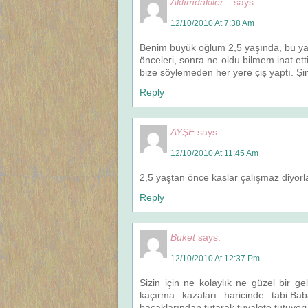
Aklımdakiler...
says:
12/10/2010 At 7:38 Am
Benim büyük oğlum 2,5 yaşında, bu yaz
önceleri, sonra ne oldu bilmem inat ett
bize söylemeden her yere çiş yaptı. Ş
Reply
AYŞE
says:
12/10/2010 At 11:45 Am
2,5 yaştan önce kaslar çalışmaz diyorl
Reply
Buket
says:
12/10/2010 At 12:37 Pm
Sizin için ne kolaylık ne güzel bir g
kaçırma kazaları haricinde tabi.B
bacaklarından tutarak tuvalete tutuy