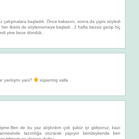
 çalışmalara başladık. Önce kakasını, sonra da çişini söyledi
i her ikisini de söylememeye başladı.. 2 hafta bezsiz gezip hiç
imdi yine beze döndük..
ar yanlışmı yani?
süpermiş valla
elişme.Ben de bu yaz alıştırdım çok şükür iyi gidiyoruz, bazı
abannesinde lazımlığa oturarak yapıyor bendeykende ben
orum bilmem ne derece doğru…