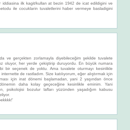
iddiasina ilk kagit/kullan at bezin 1942 de icat edildigini ve
metodu ile cocuklarin tuvaletlerini haber vermeye basladigini
nda ve gerçekten zorlamayla diyebileceğim şekilde tuvalete
sız oluyor, her yerde çekiştirip duruyordu. En büyük numara
bi bir seçenek de yoktu. Ama tuvalete oturmayı kesinlikle
nternette de rastladım. Size katılıyorum, eğer alıştırmak için
k olması için inat dönemi başlamadan, yani 2 yaşından önce
dönemin daha kolay geçeceğine kesinlikle eminim. Yani
n, psikolojisi bozulur lafları yüzünden yaşadığım kabusu
liyor.
bekkkk!'