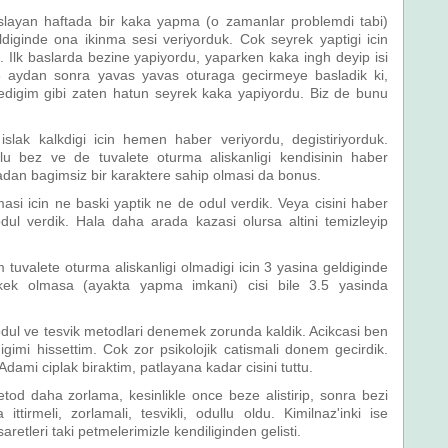
baslayan haftada bir kaka yapma (o zamanlar problemdi tabi)
diginde ona ikinma sesi veriyorduk. Cok seyrek yaptigi icin
 Ilk baslarda bezine yapiyordu, yaparken kaka ingh deyip isi
6 aydan sonra yavas yavas oturaga gecirmeye basladik ki,
igim gibi zaten hatun seyrek kaka yapiyordu. Biz de bunu
slak kalkdigi icin hemen haber veriyordu, degistiriyorduk.
u bez ve de tuvalete oturma aliskanligi kendisinin haber
adan bagimsiz bir karaktere sahip olmasi da bonus.
i icin ne baski yaptik ne de odul verdik. Veya cisini haber
dul verdik. Hala daha arada kazasi olursa altini temizleyip
tuvalete oturma aliskanligi olmadigi icin 3 yasina geldiginde
rkek olmasa (ayakta yapma imkani) cisi bile 3.5 yasinda
 odul ve tesvik metodlari denemek zorunda kaldik. Acikcasi ben
digimi hissettim. Cok zor psikolojik catismali donem gecirdik.
dami ciplak biraktim, patlayana kadar cisini tuttu.
od daha zorlama, kesinlikle once beze alistirip, sonra bezi
tirmeli, zorlamali, tesvikli, odullu oldu. Kimilnaz'inki ise
etleri taki petmelerimizle kendiliginden gelisti.