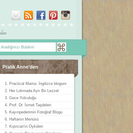
Pratik Anne'den
1. Practical Mama: İngilizce blogum
2. Her Lokmada Ayrı Bir Lezzet
3. Gece Yolculuğu
4. Prof. Dr. İsmet Taşdelen
5. Kayınpederimin Fotoğraf Blogu
6. Haftanın Menüsü
7. Kıpırcan'ın Öyküleri