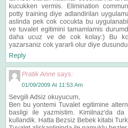
kucukken vermis. Elimination communi
potty training diye adlandirilan uygul
aslinda pek cok cocukta bu uygulanabil
ve tuvalet egitimini tamamlamis durumd
daha ucuz ve de cok kolay:) Bu ko
yazarsaniz cok yararli olur diye dusundu
Reply
Pratik Anne
says:
01/09/2009 At 11:53 Am
Sevgili Adsiz okuyucum,
Ben bu yontemi Tuvalet egitimine alternat
basligi ile yazmistim. Kimilnaz'da d
kullandik. Hatta Bezsiz Bebek kitabi Turkc
Tuvalet aliskanliginda ile pamuklu bezler 