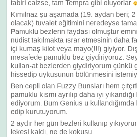
tabiri caizse, tam Tempra gibi oluyorlar
Kımılnaz şu aşamada (19. aydan beri; 2 
olacak) tuvalet eğitimini neredeyse ta
Pamuklu bezlerin faydası olmuştur emin
nüdist takılmakta ısrar etmesinin daha f
içi kumaş kilot veya mayo(!!!) giyiyor. Dı
mesafede pamuklu bez giydiriyoruz. Sey
kullan-at bezlerden giydiriyorum çünkü 
hissedip uykusunun bölünmesini istemi
Ben cepli olan Fuzzy Bunsları hem çıtçıt
pamuklu kısmı ayrılıp daha iyi yıkandığı h
ediyorum. Bum Genius u kullandığımda 
edip kurutuyorum.
2 aydır her gün bezleri kullanıp yıkıyor
lekesi kaldı, ne de kokusu.