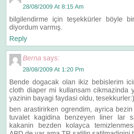
28/08/2009 At 8:15 Am
bilgilendirme için teşekkürler böyle b
diyordum varmış.
Reply
Berna
says:
28/08/2009 At 1:20 Pm
Bende dogacak olan ikiz bebislerim ic
cloth diaper mi kullansam cikmazinda 
yazinin bayagi faydasi oldu, tesekkurler:
ben arastirirken ogrendim, ayrica bezin
tuvalet kagidina benzeyen liner lar sa
kakanin bezden kolayca temizlenmesi
ABD de var ama TR satilip satilmadigini 