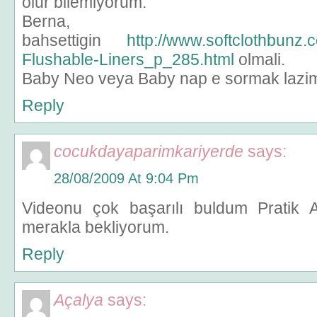
olur bilemiyorum.
Berna,
bahsettigin
http://www.softclothbunz
Flushable-Liners_p_285.html
olmali.
Baby Neo veya Baby nap e sormak lazi
Reply
cocukdayaparimkariyerde
says:
28/08/2009 At 9:04 Pm
Videonu çok başarılı buldum Pratik 
merakla bekliyorum.
Reply
Açalya
says: