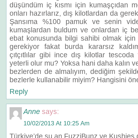
düşündüm iç kısmı için kumaşçıdan me
onları hazırlarız, dış kilotlardan da gerekt
Şansıma %100 pamuk ve senin vide
kumaşlardan buldum ve onlardan iç be
ebat konusunda bilgi sahibi olmak içi
gerekiyor fakat burda kararsız kaldı
çıtçıtlılar gibi ince dış kilotlar tesco
yeterli olur mu? Yoksa hani daha kalın 
bezlerden de almalıyım, dediğim şekil
bezlerle kullanabilir miyim? Hangisini ön
Reply
Anne
says:
10/02/2013 At 10:25 Am
Türkiye’de şu an FuzziBunz ve Kushies