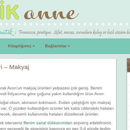
Kitaplığımız
»
Bağlantılar
»
i – Makyaj
larak Avon’un makyaj ürünleri yelpazesi çok geniş. Benim
di ihtiyacıma göre çoğuna yakın kullandığım ürün Avon.
oğal olsun, akmasın kokmasın. Evden çalıştığım için makyaj
 var. O yüzden kullandığım ürünler tek katta cildimdeki hataları
tirecek, devamlı kullanımda hataları düzeltecek ürünler.
ek isterseniz
Benim sanal dükkanımdan
alışveriş edebilirsiniz.
very seçeneği ile siparişiniz kapınıza en geç 3-4 günde teslim