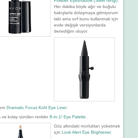
Powder Eyeshadow (Steel rengi)
.
Her dakika böyle ağır ve buğulu
bakışlarla dolaşmaya gitmiyorum
tabi ama sırf bunu kullanmak için
evde değişik versiyonlarda
denediğim oluyor.
alem
Dramatic Focus Kohl Eye Liner
.
 ve kolay sürülen renkler
8-in-1! Eye Palette
.
Göz altındaki morlukları yoketmek
için
Look Alert Eye Brightener
.