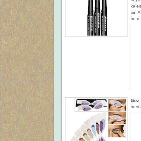
kalem
bir. 
bu da
Göz 
bantl