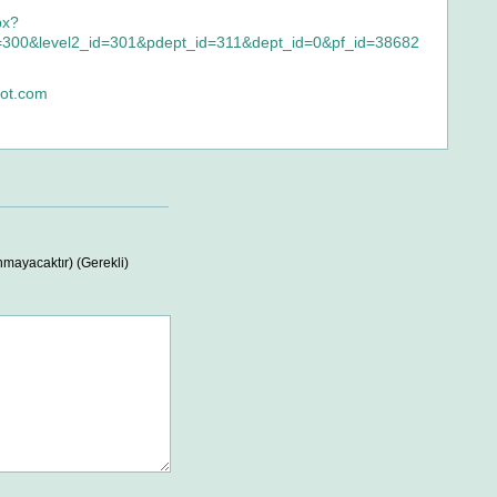
px?
d=300&level2_id=301&pdept_id=311&dept_id=0&pf_id=38682
pot.com
nmayacaktır) (Gerekli)