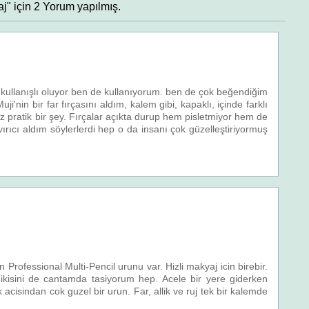
" için 2 Yorum yapılmış.
k kullanışlı oluyor ben de kullanıyorum. ben de çok beğendiğim
i'nin bir far fırçasını aldım, kalem gibi, kapaklı, içinde farklı
lmaz pratik bir şey. Fırçalar açıkta durup hem pisletmiyor hem de
ıvırıcı aldım söylerlerdi hep o da insanı çok güzelleştiriyormuş
 Professional Multi-Pencil urunu var. Hizli makyaj icin birebir.
ikisini de cantamda tasiyorum hep. Acele bir yere giderken
acisindan cok guzel bir urun. Far, allik ve ruj tek bir kalemde