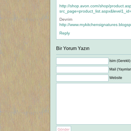
http://shop.avon.com/shop/product.as
src_page=product_list.aspx&level1_i
Devrim
http://www.mykitchensignatures.blogs
Reply
Bir Yorum Yazın
İsim (Gerekli)
Mail (Yayınla
Website