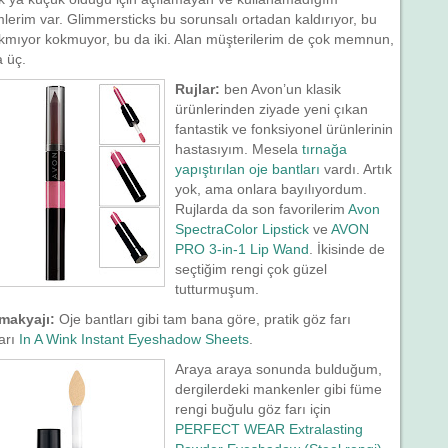
lerim var. Glimmersticks bu sorunsalı ortadan kaldırıyor, bu
Akmıyor kokmuyor, bu da iki. Alan müşterilerim de çok memnun,
 üç.
Rujlar:
ben Avon’un klasik
ürünlerinden ziyade yeni çıkan
fantastik ve fonksiyonel ürünlerinin
hastasıyım. Mesela
tırnağa
yapıştırılan oje bantları
vardı. Artık
yok, ama onlara bayılıyordum.
Rujlarda da son favorilerim
Avon
SpectraColor Lipstick
ve
AVON
PRO 3-in-1 Lip Wand
. İkisinde de
seçtiğim rengi çok güzel
tutturmuşum.
makyajı:
Oje bantları gibi tam bana göre, pratik göz farı
arı
In A Wink Instant Eyeshadow Sheets
.
Araya araya sonunda bulduğum,
dergilerdeki mankenler gibi füme
rengi buğulu göz farı için
PERFECT WEAR Extralasting