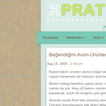
Anasayfa
Hakkımda
»
Arşiv
»
Beğendiğim Avon Ürünler
Aug 14, 2009 -
2 Yorum
Kişisel bakım ürünleri olunca doğal o
hepsini denemem de imkansız ama ken
Benim makyaj felsefem çabuk olsun, d
rutinim de yok. Ama cilt bakımı rutinim
kapatacak, soluk cilt rengime ışıltı ge
Amerika içinde Avon’dan alışveriş etm
Chicago dışındaysanız bile direct deli