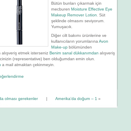
Bütün bunları çıkarmak için
mecburen
Moisture Effective Eye
Makeup Remover Lotion
. Süt
şeklinde olmasını seviyorum.
Yumuşacık.
Diğer cilt bakımı ürünlerine ve
kullanıcıların yorumlarına
Avon
Make-up
bölümünden
n alışveriş etmek isterseniz
Benim sanal dükkanımdan
alışveriş
ilcinizin (representative) ben olduğumdan emin olun.
m
a mail atmaktan çekinmeyin.
eğerlendirme
da olması gerekenler
|
Amerika’da doğum – 1
»