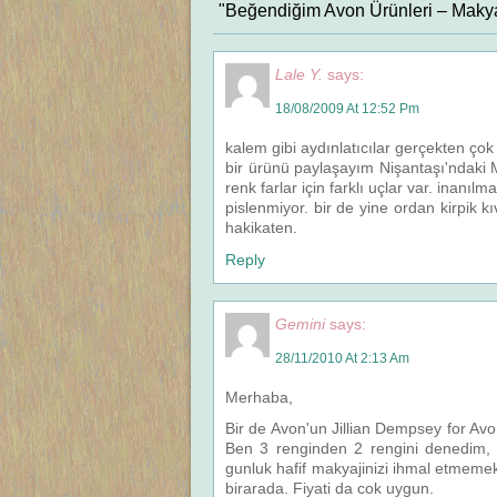
"Beğendiğim Avon Ürünleri – Makyaj
Lale Y.
says:
18/08/2009 At 12:52 Pm
kalem gibi aydınlatıcılar gerçekten ço
bir ürünü paylaşayım Nişantaşı'ndaki Muj
renk farlar için farklı uçlar var. inanı
pislenmiyor. bir de yine ordan kirpik k
hakikaten.
Reply
Gemini
says:
28/11/2010 At 2:13 Am
Merhaba,
Bir de Avon'un Jillian Dempsey for Avon
Ben 3 renginden 2 rengini denedim, 
gunluk hafif makyajinizi ihmal etmemek 
birarada. Fiyati da cok uygun.