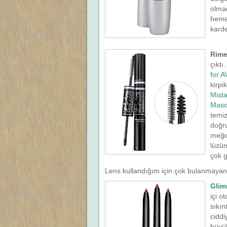
olma
hemen
karde
Rime
çıktı
for 
kirpi
Mist
Masc
temiz
doğr
meğer
lüzüm
çok g
Lens kullandığım için çok bulanmayan r
Glim
içi o
sıkı
ciddi
büyü