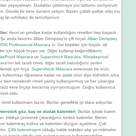
dan yaşayamam. Dudaklar çatlamaya yüz tuttumu sürüyorum
. Günde bir kere sürsem yetiyor. Bazen çatlak patlak oldu mu
şi lip exfoliator ile temizliyorum.
ller:
Avon’un şimdiye kadar kullandığım rimelleri hep başarılı
. Şu anda favorim Jillian Dempsey’in çift fırçalı
Jillian Dempsey
AVON Professional Mascara
sı. Üst kirpikler için büyük, alt
kler için küçük fırçası var. Diğer kullanıp beğendiklerim
akeProof Mascara
ve
Supershock Mascara
.
Mistakeproof
ara
‘nın tek tarafı rimel, diğer tarafı batırdığınız yerleri
lemek için fırça.
Supershock Mascara
enteresan bir ürün,
u kullanmayı öğrenene kadar ne salak ürün diye küfrettim ama
 ben senelerdir rimeli yanlış kullanıyormuş ve her çıkarışta
süz kere fırçayı kenarına sıyırıyormuşum. Doğru kullanınca
üzel oldu.
imel kullanmam lazım. Bunlar genellikle iyi idare ediyorlar.
merstick göz
,
kaş
ve
dudak kalemleri
. Bunlar içinde kalem
lan, bittikçe çevirerek çıkardığınız türden kalemler. Benim
ntım kalemtraş bulma ve kalemleri düzgün açabilme. Çok
yim.
Çiftli kalemtraşım
olduğu halde eskiden alıp ya milimetre
k ya küçük olduğu için açılamayan ve kullanamadığım