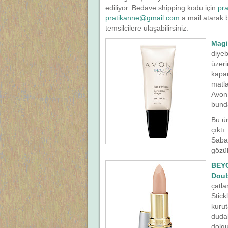
ediliyor. Bedave shipping kodu için
pr
pratikanne@gmail.com
a mail atarak b
temsilcilere ulaşabilirsiniz.
Magi
diyeb
üzeri
kapam
matla
Avon 
bund
Bu ür
çıktı
Sabah
gözü
BEYO
Doub
çatla
Stick
kurut
dudak
dolgu