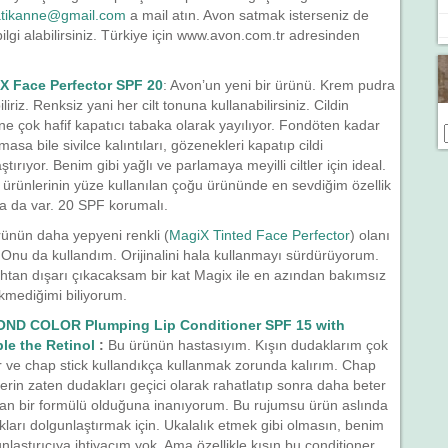
atikanne@gmail.com
a mail atın. Avon satmak isterseniz de
ilgi alabilirsiniz. Türkiye için www.avon.com.tr adresinden
X Face Perfector SPF 20
: Avon’un yeni bir ürünü. Krem pudra
iliriz. Renksiz yani her cilt tonuna kullanabilirsiniz. Cildin
ne çok hafif kapatıcı tabaka olarak yayılıyor. Fondöten kadar
asa bile sivilce kalıntıları, gözenekleri kapatıp cildi
ştırıyor. Benim gibi yağlı ve parlamaya meyilli ciltler için ideal.
ürünlerinin yüze kullanılan çoğu ürününde en sevdiğim özellik
a da var. 20 SPF korumalı.
ünün daha yepyeni renkli (
MagiX Tinted Face Perfector
) olanı
. Onu da kullandım. Orijinalini hala kullanmayı sürdürüyorum.
tan dışarı çıkacaksam bir kat Magix ile en azından bakımsız
kmediğimi biliyorum.
ND COLOR Plumping Lip Conditioner SPF 15 with
le the Retinol
:
Bu ürünün hastasıyım. Kışın dudaklarım çok
r ve chap stick kullandıkça kullanmak zorunda kalırım. Chap
lerin zaten dudakları geçici olarak rahatlatıp sonra daha beter
an bir formülü olduğuna inanıyorum. Bu rujumsu ürün aslında
ları dolgunlaştırmak için. Ukalalık etmek gibi olmasın, benim
nlaştırıcıya ihtiyacım yok. Ama özellikle kışın bu conditioner