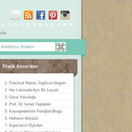
Pratik Anne'den
1. Practical Mama: İngilizce blogum
2. Her Lokmada Ayrı Bir Lezzet
3. Gece Yolculuğu
4. Prof. Dr. İsmet Taşdelen
5. Kayınpederimin Fotoğraf Blogu
6. Haftanın Menüsü
7. Kıpırcan'ın Öyküleri