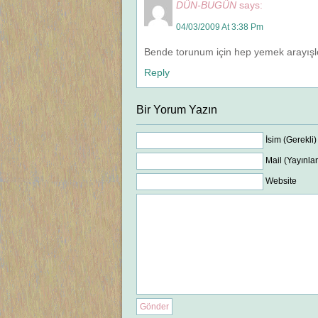
DÜN-BUGÜN
says:
04/03/2009 At 3:38 Pm
Bende torunum için hep yemek arayışl
Reply
Bir Yorum Yazın
İsim (Gerekli)
Mail (Yayınla
Website