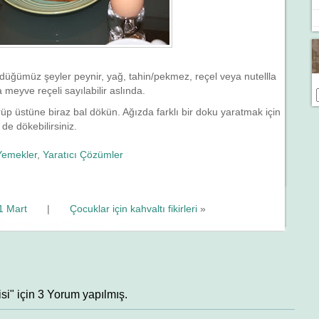
üğümüz şeyler peynir, yağ, tahin/pekmez, reçel veya nutellla
meyve reçeli sayılabilir aslında.
üp üstüne biraz bal dökün. Ağızda farklı bir doku yaratmak için
 de dökebilirsiniz.
Yemekler
,
Yaratıcı Çözümler
1 Mart
|
Çocuklar için kahvaltı fikirleri
»
isi" için 3 Yorum yapılmış.