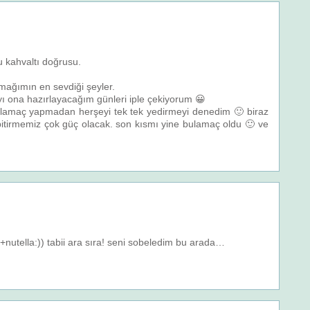
 kahvaltı doğrusu.
mağımın en sevdiği şeyler.
yı ona hazırlayacağım günleri iple çekiyorum 😀
bulamaç yapmadan herşeyi tek tek yedirmeyi denedim 🙂 biraz
bitirmemiz çok güç olacak. son kısmı yine bulamaç oldu 🙂 ve
utella:)) tabii ara sıra! seni sobeledim bu arada…