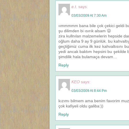
e.t.
says:
03/03/2009 At 7:30 Am
ıımmmmm bana bile çok çekici geldi bu
şu dilimden bi ısırık alsam 😛
zira kullnılan malzemelerin hepside da
oğlum daha 9 ay 9 günlük. bu kahvaltı
geçtiğimiz cuma ilk kez kahvaltısını 
yedi ancak baktım hepsini bu şekilde 
şimdilik hala bulamaça devam…
Reply
KEO
says:
03/03/2009 At 8:44 Pm
kızımı bilmem ama benim favorim muz+n
çok kafiyeli oldu galiba:))
Reply