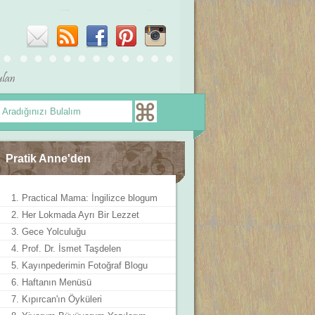
Pratik Anne'den
1. Practical Mama: İngilizce blogum
2. Her Lokmada Ayrı Bir Lezzet
3. Gece Yolculuğu
4. Prof. Dr. İsmet Taşdelen
5. Kayınpederimin Fotoğraf Blogu
6. Haftanın Menüsü
7. Kıpırcan'ın Öyküleri