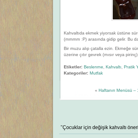
Kahvaltıda ekmek yiyorsak üstüne sürd
(mmmm :P) arasında gidip gelir. Bu da 
Bir muzu alıp çatalla ezin. Ekmeğe sür
üzerine çıtır gevrek (mısır veya pirinç)
Etiketler:
Beslenme
,
Kahvaltı
,
Pratik 
Kategoriler:
Mutfak
«
Haftanın Menüsü – 
"Çocuklar için değişik kahvaltı öner