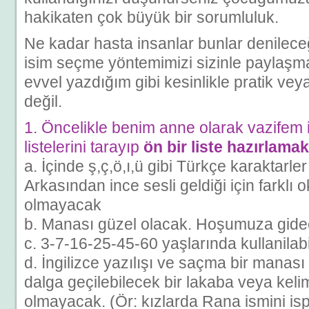
hakikaten çok büyük bir sorumluluk.
Ne kadar hasta insanlar bunlar denilece
isim seçme yöntemimizi sizinle paylaşm
evvel yazdığım gibi kesinlikle pratik vey
değil.
1. Öncelikle benim anne olarak vazifem i
listelerini tarayıp
ön bir liste hazırlamak
a. İçinde ş,ç,ö,ı,ü gibi Türkçe karaktarl
Arkasından ince sesli geldiği için farklı 
olmayacak
b. Manası güzel olacak. Hoşumuza gide
c. 3-7-16-25-45-60 yaşlarında kullanilabil
d. İngilizce yazılışı ve saçma bir mana
dalga geçilebilecek bir lakaba veya kel
olmayacak. (Ör: kızlarda Rana ismini i