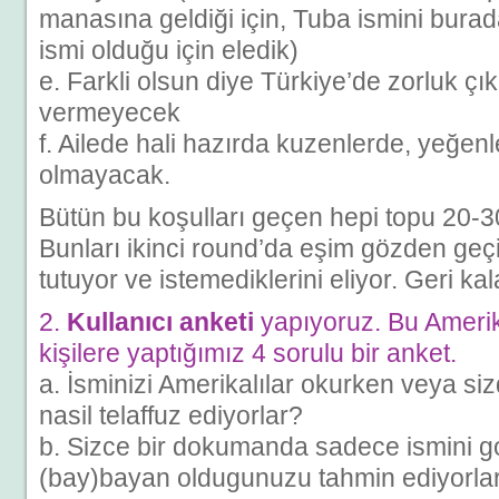
manasına geldiği için, Tuba ismini burada
ismi olduğu için eledik)
e. Farkli olsun diye Türkiye’de zorluk ç
vermeyecek
f. Ailede hali hazırda kuzenlerde, yeğen
olmayacak.
Bütün bu koşulları geçen hepi topu 20-30
Bunları ikinci round’da eşim gözden geçir
tutuyor ve istemediklerini eliyor. Geri ka
2.
Kullanıcı anketi
yapıyoruz. Bu Amerik
kişilere yaptığımız 4 sorulu bir anket.
a. İsminizi Amerikalılar okurken veya si
nasil telaffuz ediyorlar?
b. Sizce bir dokumanda sadece ismini 
(bay)bayan oldugunuzu tahmin ediyorlar m