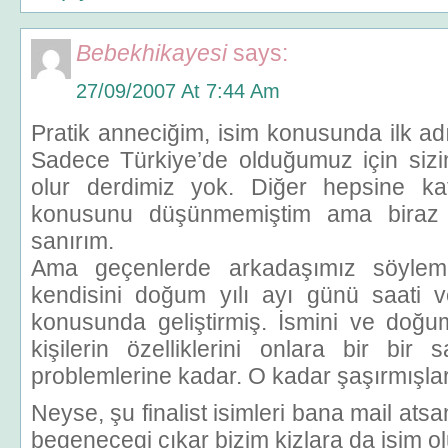
Bebekhikayesi
says:
27/09/2007 At 7:44 Am
Pratik anneciğim, isim konusunda ilk ad
Sadece Türkiye’de olduğumuz için sizin
olur derdimiz yok. Diğer hepsine kat
konusunu düşünmemiştim ama biraz d
sanırım.
Ama geçenlerde arkadaşımız söylemiş
kendisini doğum yılı ayı günü saati v
konusunda geliştirmiş. İsmini ve doğum 
kişilerin özelliklerini onlara bir bir
problemlerine kadar. O kadar şaşırmışla
Neyse, şu finalist isimleri bana mail atsa
begenecegi çıkar bizim kizlara da isim o