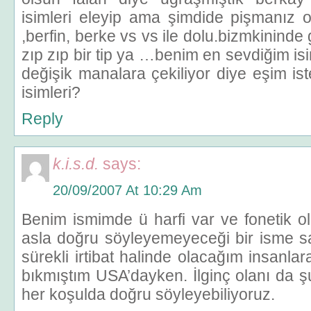
isimleri eleyip ama şimdide pişmanız o
,berfin, berke vs vs ile dolu.bizmkininde
zıp zıp bir tip ya …benim en sevdiğim is
değişik manalara çekiliyor diye eşim ist
isimleri?
Reply
k.i.s.d.
says:
20/09/2007 At 10:29 Am
Benim ismimde ü harfi var ve fonetik ol
asla doğru söyleyemeyeceği bir isme sa
sürekli irtibat halinde olacağım insanla
bıkmıştım USA’dayken. İlginç olanı da şu
her koşulda doğru söyleyebiliyoruz.