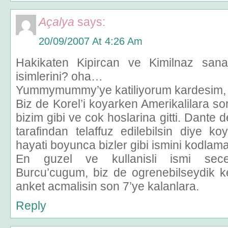
Açalya
says:
20/09/2007 At 4:26 Am
Hakikaten Kipircan ve Kimilnaz san
isimlerini? oha…
Yummymummy’ye katiliyorum kardesim, 
Biz de Korel’i koyarken Amerikalilara s
bizim gibi ve cok hoslarina gitti. Dante d
tarafindan telaffuz edilebilsin diye k
hayati boyunca bizler gibi ismini kodlam
En guzel ve kullanisli ismi sece
Burcu’cugum, biz de ogrenebilseydik
anket acmalisin son 7’ye kalanlara.
Reply