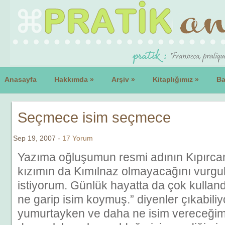
Anasayfa
Hakkımda
»
Arşiv
»
Kitaplığımız
»
Ba
Seçmece isim seçmece
Sep 19, 2007 -
17 Yorum
Yazıma oğluşumun resmi adının Kıpırcan
kızımın da Kımılnaz olmayacağını vurg
istiyorum. Günlük hayatta da çok kullan
ne garip isim koymuş.” diyenler çıkabiliy
yumurtayken ve daha ne isim vereceğim