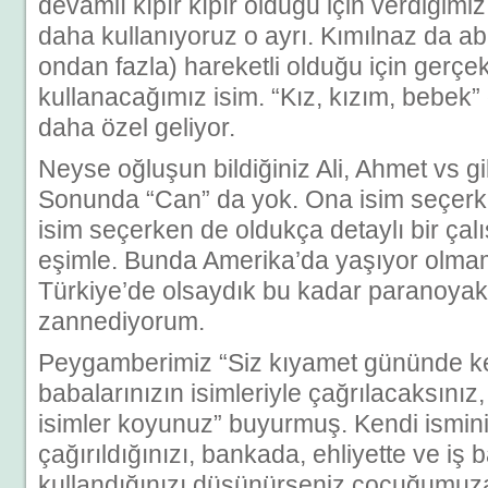
devamlı kıpır kıpır olduğu için verdiğimi
daha kullanıyoruz o ayrı. Kımılnaz da abi
ondan fazla) hareketli olduğu için gerçek
kullanacağımız isim. “Kız, kızım, bebek
daha özel geliyor.
Neyse oğluşun bildiğiniz Ali, Ahmet vs gi
Sonunda “Can” da yok. Ona isim seçerk
isim seçerken de oldukça detaylı bir ça
eşimle. Bunda Amerika’da yaşıyor olmam
Türkiye’de olsaydık bu kadar paranoya
zannediyorum.
Peygamberimiz “Siz kıyamet gününde ken
babalarınızın isimleriyle çağrılacaksınız
isimler koyunuz” buyurmuş. Kendi ismini
çağırıldığınızı, bankada, ehliyette ve iş
kullandığınızı düşünürseniz çocuğumuz