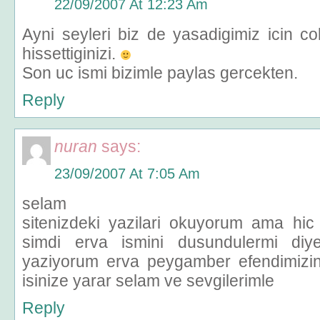
22/09/2007 At 12:23 Am
Ayni seyleri biz de yasadigimiz icin co
hissettiginizi.
Son uc ismi bizimle paylas gercekten.
Reply
nuran
says:
23/09/2007 At 7:05 Am
selam
sitenizdeki yazilari okuyorum ama hi
simdi erva ismini dusundulermi diy
yaziyorum erva peygamber efendimizin 
isinize yarar selam ve sevgilerimle
Reply