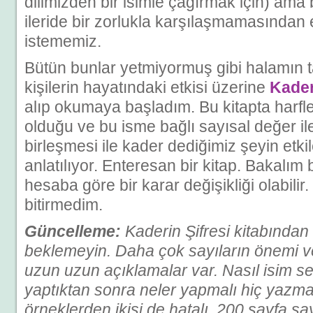
dilimizden bir isimle çağırmak için) am
ileride bir zorlukla karşılaşmamasından
istememiz.
Bütün bunlar yetmiyormuş gibi halamın tav
kişilerin hayatındaki etkisi üzerine
Kader
alıp okumaya başladım. Bu kitapta harfler
olduğu ve bu isme bağlı sayısal değer il
birleşmesi ile kader dediğimiz şeyin etki
anlatılıyor. Enteresan bir kitap. Bakalım
hesaba göre bir karar değişikliği olabilir
bitirmedim.
Güncelleme:
Kaderin Şifresi kitabından ç
beklemeyin. Daha çok sayıların önemi v
uzun uzun açıklamalar var. Nasıl isim s
yaptıktan sonra neler yapmalı hiç yazm
örneklerden ikisi de hatalı. 200 sayfa say