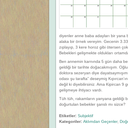
diyenler anne baba adayları bir yana bi
alaka bir örnek vereyim. Gecenin 3.33
zıplayıp, 3 kere horoz gibi ötersen ço
Bebekleri gelişmekte oldukları ortamd
Ben annemin karnında 5 gün daha bek
geldiği bir tarihte doğacakmışım. Oğl
doktora sezeryan diye dayatsaymışım, 
odası şu tarafta” deseymiş Kıpırcan’ın
değil ki diyebilirsiniz. Ama Kipircan 9 
gelişmeye ihtiyacı vardı.
Tüh tüh, rakamların yanyana geldiği b
doğurtulan bebekler şanslı mı sizce?
Etiketler:
Subjektif
Kategoriler:
Aklımdan Geçenler
,
Doğ