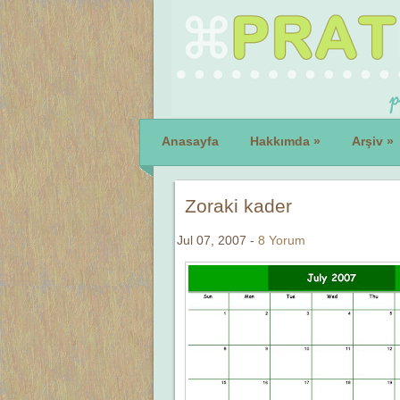
Anasayfa
Hakkımda
»
Arşiv
»
Zoraki kader
Jul 07, 2007 -
8 Yorum