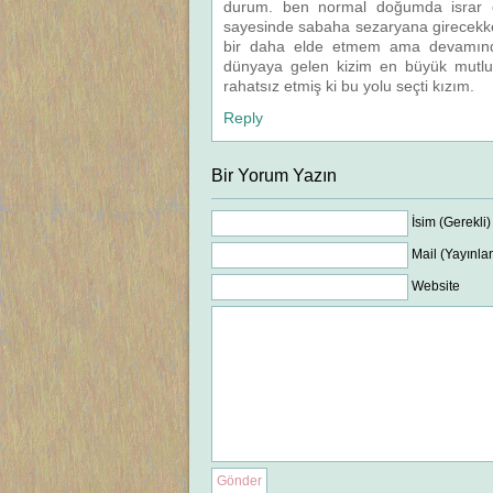
durum. ben normal doğumda israr e
sayesinde sabaha sezaryana girecekk
bir daha elde etmem ama devamında 
dünyaya gelen kizim en büyük mutlul
rahatsız etmiş ki bu yolu seçti kızım.
Reply
Bir Yorum Yazın
İsim (Gerekli)
Mail (Yayınla
Website