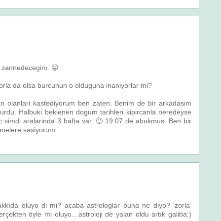
y zannedecegim. 😛
orla da olsa burcunun o olduguna inaniyorlar mi?
yan olanlari kastediyorum ben zaten. Benim de bir arkadasim
urdu. Halbuki beklenen dogum tarihleri kipircanla neredeyse
ec simdi aralarinda 3 hafta var. 🙂 19.07 de abukmus. Ben bir
anelere sasiyorum.
akkıda oluyo di mi? acaba astrologlar buna ne diyo? ‘zorla’
erçekten öyle mi oluyo…astroloji de yalan oldu artık galiba:)