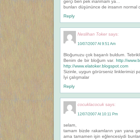
gerçi ben pek inanmam ya…
bunları düşününce de insanın normal d
Reply
Neslihan Toker
says:
10/07/2007 At 9:51 Am
Bloğunuzu çok başarılı buldum. Tebrikl
Benim de bir bloğum var.
http://www.
http://www.elatoker.blogspot.com
Sizinle, uygun görürseniz linklerimizi 
İyi çalışmalar
Reply
cocuklacocuk
says:
12/07/2007 At 10:11 Pm
selam,
tamam bizde rakamların yan yana gelm
ama tamamen işin eğlencesiydi bunlar.