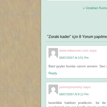
«
Uzaktan Kum
"Zoraki kader" için 8 Yorum yapılmı
www.edasuner.com
says:
08/07/2007 At 3:51 Pm
Batıl şeyler bunlar canım annem. Sen z
Reply
yummymummy
says:
08/07/2007 At 9:12 Pm
kesinlikle haklisin pratikcim.. bir