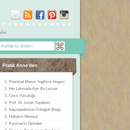
Pratik Anne'den
1. Practical Mama: İngilizce blogum
2. Her Lokmada Ayrı Bir Lezzet
3. Gece Yolculuğu
4. Prof. Dr. İsmet Taşdelen
5. Kayınpederimin Fotoğraf Blogu
6. Haftanın Menüsü
7. Kıpırcan'ın Öyküleri