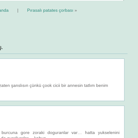
anda
|
Pırasalı patates çorbası
»
ş.
aten şanslısın çünkü çook cicii bir annesin tatlım benim
 de burcuna gore zoraki doguranlar var… hatta yukselenini