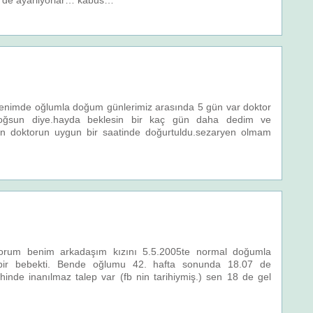
ni de ayarliyorlar… kabus…
a.benimde oğlumla doğum günlerimiz arasında 5 gün var doktor
 doğsun diye.hayda beklesin bir kaç gün daha dedim ve
 doktorun uygun bir saatinde doğurtuldu.sezaryen olmam
yorum benim arkadaşım kızını 5.5.2005te normal doğumla
bir bebekti. Bende oğlumu 42. hafta sonunda 18.07 de
nde inanılmaz talep var (fb nin tarihiymiş.) sen 18 de gel