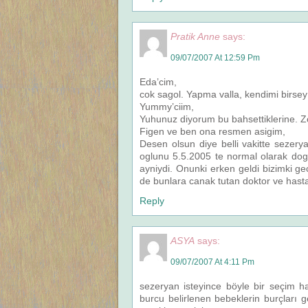
Pratik Anne
says:
09/07/2007 At 12:59 Pm
Eda’cim,
cok sagol. Yapma valla, kendimi birse
Yummy’ciim,
Yuhunuz diyorum bu bahsettiklerine. Z
Figen ve ben ona resmen asigim,
Desen olsun diye belli vakitte sezer
oglunu 5.5.2005 te normal olarak dog
ayniydi. Onunki erken geldi bizimki g
de bunlara canak tutan doktor ve hast
Reply
ASYA
says:
09/07/2007 At 4:11 Pm
sezeryan isteyince böyle bir seçim h
burcu belirlenen bebeklerin burçları g