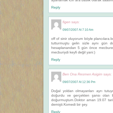
ayarlamak icin ara baslik olarak saati
Reply
figen
says:
09/07/2007 At 7:10 Am
off of sinir oluyorum böyle plancılar
tutturmuştu gelin sizle aynı gün
hesaplanandan 5 gün önce mecburen
mecburiydi keyfi değil yani:)
Reply
Ben Ona Resmen Asigim
says:
09/07/2007 At 12:36 Pm
Doğal yoldan olmayanları ayrı tutu
doğurdu ve gerçekten şansı olan 
doğurmuştum.Doktor aman 19.07 tarihi
demişti.Komedi bir şey.
Reply