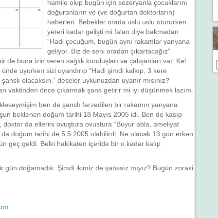
hamile olup bugün için sezeryanla çocuklarını
doğuranların ve (ve doğurtan doktorların)
haberleri. Bebekler orada uslu uslu otururken
yeteri kadar gelişti mi falan diye bakmadan
“Hadi çocuğum, bugün aynı rakamlar yanyana
geliyor. Biz de seni oradan çıkartacağız”
r de buna izin veren sağlık kuruluşları ve çalışanları var. Kel
 ünde uyurken sizi uyandırıp “Hadi şimdi kalkıp, 3 kere
k şanslı olacaksın.” deseler uykunuzdan uyanır mısınız?
an vaktinden önce çıkarmak şans getirir mi iyi düşünmek lazım.
leseymişim ben de şanslı farzedilen bir rakamın yanyana
uşun beklenen doğum tarihi 18 Mayıs 2005 idi. Ben de kasıp
doktor da ellerini ovuştura ovustura “Buyur abla, ameliyat
 da doğum tarihi de 5.5.2005 olabilirdi. Ne olacak 13 gün erken
gün geç geldi. Belki hakikaten içeride bir o kadar kalıp
ir gün doğamadık. Şimdi ikimiz de şanssız mıyız? Bugün zoraki
um