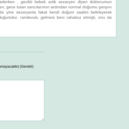
derken , gecikti bebek artik sezaryen diyen doktorumun
en, gece tutan sancılarımın ardından normal doğumu şanşını
yine sezaryanla fakat kendi doğum saatini belirleyerek
uğumdur. randevulu gelmesi beni rahatsız etmişti, onu da
nmayacaktır) (Gerekli)