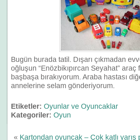
Bugün burada tatil. Dışarı çıkmadan evvel
oğluşun “Enözbikıpırcan Seyahat” araç fil
başbaşa bırakıyorum. Araba hastası diğ
annelerine selam gönderiyorum.
Etiketler:
Oyunlar ve Oyuncaklar
Kategoriler:
Oyun
«
Kartondan oyuncak – Çok katlı yarış p