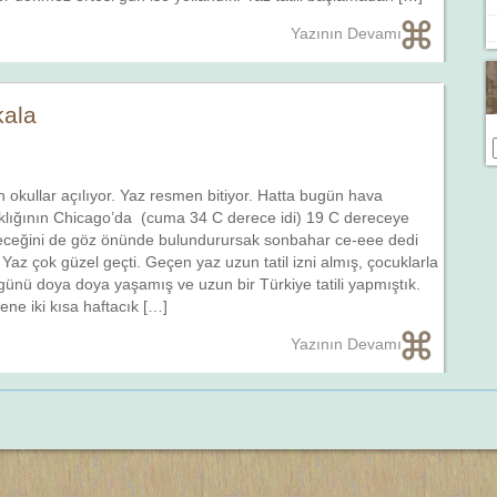
Yazının Devamı
kala
n okullar açılıyor. Yaz resmen bitiyor. Hatta bugün hava
klığının Chicago’da (cuma 34 C derece idi) 19 C dereceye
ceğini de göz önünde bulundurursak sonbahar ce-eee dedi
. Yaz çok güzel geçti. Geçen yaz uzun tatil izni almış, çocuklarla
günü doya doya yaşamış ve uzun bir Türkiye tatili yapmıştık.
ene iki kısa haftacık […]
Yazının Devamı