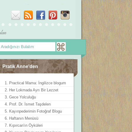
Pratik Anne'den
1. Practical Mama: İngilizce blogum
2. Her Lokmada Ayrı Bir Lezzet
3. Gece Yolculuğu
4. Prof. Dr. İsmet Taşdelen
5. Kayınpederimin Fotoğraf Blogu
6. Haftanın Menüsü
7. Kıpırcan'ın Öyküleri