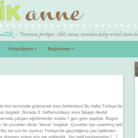
Kitaplığımız
»
Bağlantılar
»
tte bizi terminale götürecek treni beklerken) Bu hafta Türkiye’de
lar başladı. Burada 3. haftamızdayız ama Şikago devlet
larında çalışan öğretmenler arada 7 gün grev yaptılar. Bugün
arı ile çocuklar okula “tekrar” başladı. Çocuklar için uzatılmış tatil
i. Biz ise son bir ayımızı Türkiye’de geçirdiğimiz yaz tatilinden
r dönmez ertesi gün ise yollandık. Yaz tatili başlamadan […]