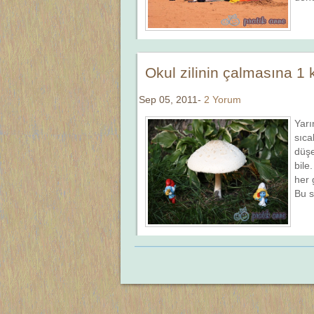
Okul zilinin çalmasına 1 
Sep 05, 2011-
2 Yorum
Yarı
sıca
düşe
bile
her 
Bu s