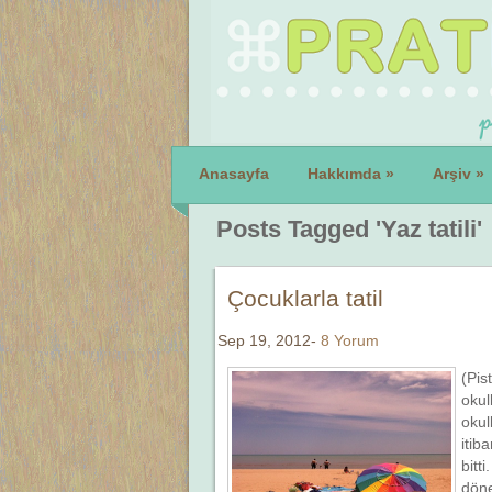
Anasayfa
Hakkımda
»
Arşiv
»
Posts Tagged 'Yaz tatili'
Çocuklarla tatil
Sep 19, 2012-
8 Yorum
(Pis
okul
okul
itib
bitt
döne