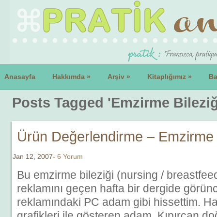
Anasayfa
Hakkımda
»
Arşiv
»
Kitaplığımız
»
Ba
Posts Tagged 'Emzirme Bileziğ
Ürün Değerlendirme – Emzirme B
Jan 12, 2007-
6 Yorum
Bu emzirme bileziği (nursing / breastfee
reklamını geçen hafta bir dergide görü
reklamındaki PC adam gibi hissettim. Hani
grafikleri ile gösteren adam. Kıpırcan