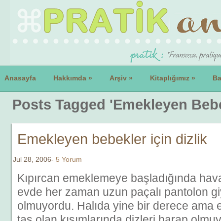
Anasayfa
Hakkımda
»
Arşiv
»
Kitaplığımız
»
Ba
Posts Tagged 'Emekleyen Bebekl
Emekleyen bebekler için dizlik
Jul 28, 2006-
5 Yorum
Kıpırcan emeklemeye başladığında haval
evde her zaman uzun paçalı pantolon g
olmuyordu. Halıda yine bir derece ama ev
taş olan kısımlarında dizleri harap olmu