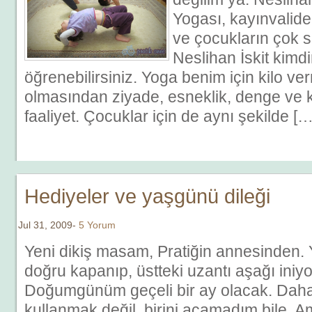
Yogası, kayınvalide
ve çocukların çok s
Neslihan İskit kimd
öğrenebilirsiniz. Yoga benim için kilo ve
olmasından ziyade, esneklik, denge ve k
faaliyet. Çocuklar için de aynı şekilde […
Hediyeler ve yaşgünü dileği
Jul 31, 2009-
5 Yorum
Yeni dikiş masam, Pratiğin annesinden.
doğru kapanıp, üstteki uzantı aşağı iniyo
Doğumgünüm geçeli bir ay olacak. Daha
kullanmak değil, birini açamadım bile. A