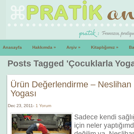
Anasayfa
Hakkımda
»
Arşiv
»
Kitaplığımız
»
Ba
Posts Tagged 'Çocuklarla Yoga
Ürün Değerlendirme – Neslihan İ
Yogası
Dec 23, 2011-
1 Yorum
Sadece kendi sağlı
için neler yaptığı
değilim ya. Neslihan